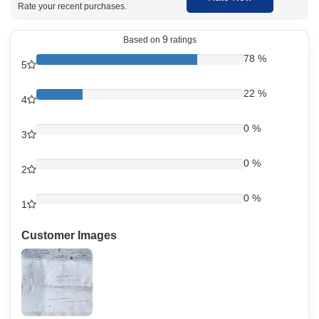
Rate your recent purchases.
Calmzee 25 Tablet কিভাবে ব্যবহার করতে হয়
9
Based on
ratings
ডাক্তারের পরামর্শ অনুযায়ী Calmzee 25 Tablet সেবন করুন। একটি গ্লাস পানি দিয়ে
ট্যাবলেটটি সম্পূর্ণ গিলে খান, সম্ভব হলে রাতে ঘুমানোর আগে, কারণ এটি ঘুম ঘুম ভাব
78 %
5
(drowsiness) আনতে পারে। ট্যাবলেট চিবিয়ে বা ভেঙে খাবেন না। সাধারণত দিনে একবার খেতে
হয়, তবে আপনার শারীরিক অবস্থার উপর ভিত্তি করে ডাক্তার ডোজ পরিবর্তন করতে পারেন।
22 %
4
Calmzee 25 Tablet পার্শ্ব প্রতিক্রিয়া
0 %
3
ঘুম ঘুম ভাব (drowsiness) ও মাথা ঘোরা (dizziness)
মুখ শুকিয়ে যাওয়া
0 %
কোষ্ঠকাঠিন্য
2
ওজন বেড়ে যাওয়া
দৃষ্টিতে ঝাপসা দেখা (blurred vision)
0 %
হৃদস্পন্দন বেড়ে যাওয়া (increased heart rate)
1
Customer Images
Calmzee 25 Tablet থেকে নিরাপত্তা পরামর্শ
এই ওষুধ খাওয়ার সময় অ্যালকোহল (alcohol) এড়িয়ে চলুন, কারণ এতে ঘুম ঘুম ভাব আরও
বাড়তে পারে।
ঘুম ঘুম ভাব বা মাথা ঘোরা লাগলে গাড়ি চালাবেন না বা ভারী মেশিন চালাবেন না।
আপনার যদি হৃদরোগ, লিভারের সমস্যা বা খিঁচুনি (seizures)-এর ইতিহাস থাকে, তবে অবশ্যই
ডাক্তারকে জানান।
গর্ভবতী ও স্তন্যদানকারী (breastfeeding) মহিলারা এই ওষুধ খাওয়ার আগে ডাক্তারের