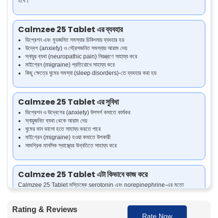
হবে।
Calmzee 25 Tablet এর ব্যবহার
ডিপ্রেশন এবং মুডজনিত সমস্যার চিকিৎসায় ব্যবহার হয়
উদ্বেগ (anxiety) ও স্ট্রেসজনিত সমস্যায় আরাম দেয়
স্নায়ুর ব্যথা (neuropathic pain) নিয়ন্ত্রণে সাহায্য করে
মাইগ্রেন (migraine) প্রতিরোধে সাহায্য করে
কিছু ক্ষেত্রে ঘুমের সমস্যা (sleep disorders)-তে ব্যবহার করা হয়
Calmzee 25 Tablet এর সুবিধা
ডিপ্রেশন ও উদ্বেগের (anxiety) উপসর্গ কমাতে কার্যকর
স্নায়ুজনিত ব্যথা থেকে আরাম দেয়
ঘুমের মান ভালো হতে সাহায্য করতে পারে
মাইগ্রেন (migraine) হওয়া কমাতে উপকারী
সামগ্রিক মানসিক স্বাস্থ্যের উন্নতিতে সাহায্য করে
Calmzee 25 Tablet এটা কিভাবে কাজ করে
Calmzee 25 Tablet মস্তিষ্কে serotonin এবং norepinephrine-এর মতো
নিউরোট্রান্সমিটার (neurotransmitters)-এর মাত্রা বাড়িয়ে কাজ করে। এই রাসায়নিকগুলো মুড
ভালো রাখতে এবং স্নায়ুর ব্যথা কমাতে সাহায্য করে। এটি ব্যথার সিগন্যাল মস্তিষ্কে পৌঁছাতে বাধা
Rating & Reviews
দেয়, যার ফলে দীর্ঘদিনের (chronic) ব্যথার সমস্যায়ও এটি কার্যকর হয়।
Rate Now