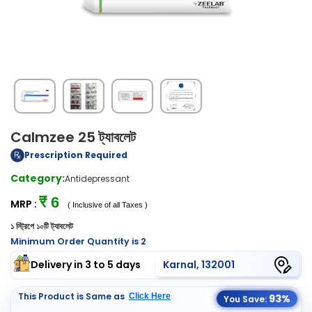
Calmzee 25 ট্যাবলেট
Prescription Required
Category:
Antidepressant
₹ 6
MRP :
( Inclusive of all Taxes )
১ স্ট্রিপে ১০টি ট্যাবলেট
Minimum Order Quantity is 2
Delivery in 3 to 5 days
Karnal, 132001
This Product is Same as
Click Here
93%
You Save: