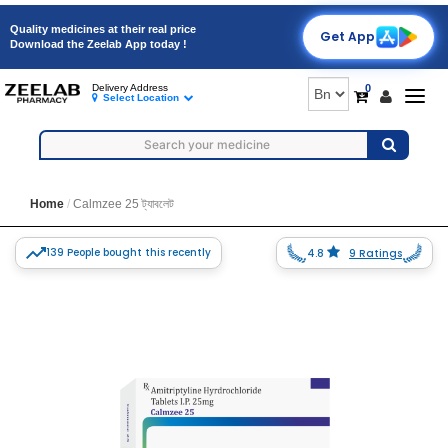
Quality medicines at their real price
Get App
Download the Zeelab App today !
0
Delivery Address
Togg
Select Location
navig
Home
Calmzee 25 ট্যাবলেট
139 People bought this recently
4.8
9 Ratings