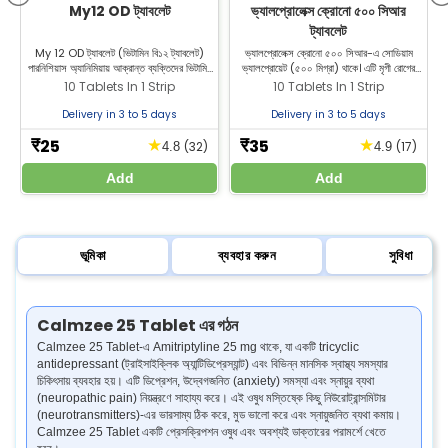
My12 OD ট্যাবলেট
ভ্যালপ্রোলেক্স ক্রোনো ৫০০ সিআর
ট্যাবলেট
My 12 OD ট্যাবলেট (ভিটামিন বি১২ ট্যাবলেট)
ভ্যালপ্রোলেক্স ক্রোনো ৫০০ সিআর-এ সোডিয়াম
ব
পারনিশিয়াস অ্যানিমিয়ায় আক্রান্ত ব্যক্তিদের ভিটামিন
ভ্যালপ্রোয়েট (৫০০ মিগ্রা) থাকে। এটি মৃগী রোগের
ম
বি১২ ঘাটতি চিকিৎসায় ব্যবহৃত হয়। কার্যকর চিকিৎসার
চিকিৎসায় ব্যবহৃত হয়। জিল্যাব ফার্মেসি থেকে
হ
10 Tablets In 1 Strip
10 Tablets In 1 Strip
জন্য Zeelab Pharmacy থেকে My 12 OD
ভ্যালপ্রোলেক্স ক্রোনো ৫০০ সিআর ট্যাবলেট কিনুন।
ট্যাবলেট কিনুন।
Delivery in 3 to 5 days
Delivery in 3 to 5 days
25
35
★
★
₹
₹
(32)
(17)
4.8
4.9
Add
Add
ভূমিকা
ব্যবহার করুন
সুবিধা
Calmzee 25 Tablet এর গঠন
Calmzee 25 Tablet-এ Amitriptyline 25 mg থাকে, যা একটি tricyclic
antidepressant (ট্রাইসাইক্লিক অ্যান্টিডিপ্রেস্যান্ট) এবং বিভিন্ন মানসিক স্বাস্থ্য সমস্যার
চিকিৎসায় ব্যবহার হয়। এটি ডিপ্রেশন, উদ্বেগজনিত (anxiety) সমস্যা এবং স্নায়ুর ব্যথা
(neuropathic pain) নিয়ন্ত্রণে সাহায্য করে। এই ওষুধ মস্তিষ্কে কিছু নিউরোট্রান্সমিটার
(neurotransmitters)-এর ভারসাম্য ঠিক করে, মুড ভালো করে এবং স্নায়ুজনিত ব্যথা কমায়।
Calmzee 25 Tablet একটি প্রেসক্রিপশন ওষুধ এবং অবশ্যই ডাক্তারের পরামর্শে খেতে