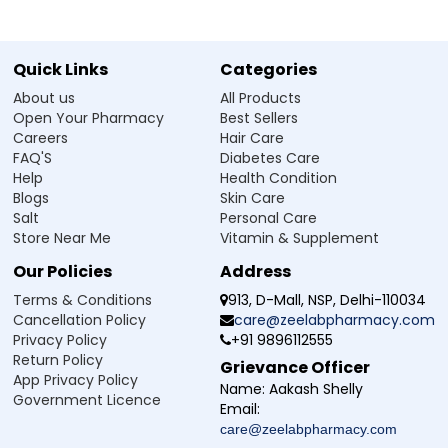
on May 15, 2025
5
Review
Quick Links
Categories
Very good. keeps me calm.
About us
All Products
Open Your Pharmacy
Best Sellers
Shivaprakash
-
Verified Buyer
Careers
Hair Care
on Feb 27, 2025
5
FAQ'S
Diabetes Care
Review
Help
Health Condition
Blogs
Skin Care
Good
Salt
Personal Care
Store Near Me
Vitamin & Supplement
Aqil
-
Verified Buyer
Our Policies
Address
on Dec 12, 2024
5
Terms & Conditions
913, D-Mall, NSP, Delhi-110034
Review
Cancellation Policy
care@zeelabpharmacy.com
best
Privacy Policy
+91 9896112555
Return Policy
Grievance Officer
App Privacy Policy
Name:
Aakash Shelly
Government Licence
Email:
care@zeelabpharmacy.com