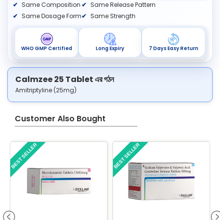
Same Composition
Same Release Pattern
Same Dosage Form
Same Strength
WHO GMP Certified
Long Expiry
7 Days Easy Return
Calmzee 25 Tablet এর গঠন
Amitriptyline (25mg)
Customer Also Bought
BEST SELLER
BEST SELLER
B