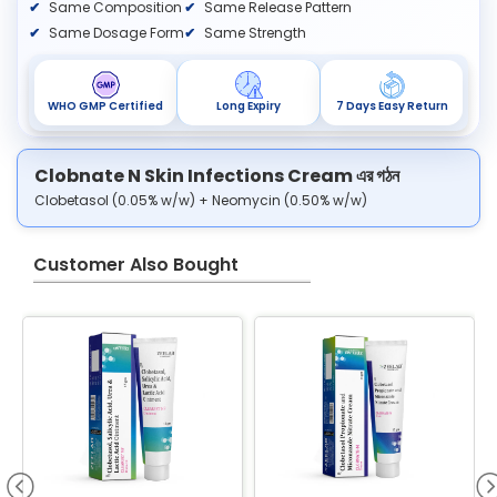
Same Composition
Same Release Pattern
Same Dosage Form
Same Strength
WHO GMP Certified
Long Expiry
7 Days Easy Return
Clobnate N Skin Infections Cream এর গঠন
Clobetasol (0.05% w/w) + Neomycin (0.50% w/w)
Customer Also Bought
B