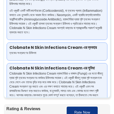
চিকিৎসায় সাহায্য করে।
এই ওষুধটি একটি কর্টিকোস্টেরয়েড (Corticosteroid), যা ত্বকের প্রদাহ (Inflammation)
কমাতে এবং চুলকানি থেকে আরাম দিতে কার্যকর। Neomycin, একটি অ্যামিনোগ্লাইকোসাইড
অ্যান্টিবায়োটিক (Aminoglycoside Antibiotic), ব্যাকটেরিয়া দ্বারা সৃষ্ট ত্বকের সংক্রমণ
চিকিৎসায় সহায়ক। এই ওষুধটি হালকা ত্বকের সংক্রমণ চিকিৎসা ও প্রতিরোধে সাহায্য করে।
Clobnate N Skin Infections Cream অবশ্যই ডাক্তার বা স্বাস্থ্যকর্মীর পরামর্শ অনুযায়ী
ব্যবহার করতে হবে।
Clobnate N Skin Infections Cream এর ব্যবহার
ত্বকের সংক্রমণের চিকিৎসা
Clobnate N Skin Infections Cream এর সুবিধা
Clobnate N Skin Infections Cream ব্যাকটেরিয়া ও ফাঙ্গাস (Fungi) এর মতো জীবাণু
দ্বারা সৃষ্ট ত্বকের সংক্রমণের কার্যকর চিকিৎসায় সহায়ক। এই ওষুধটি জীবাণু দ্বারা সৃষ্ট সংক্রমণকে
মেরে ফেলে এবং তাদের বৃদ্ধি বন্ধ করে কাজ করে। Clobnate N Skin Infections
Cream সংক্রমণ দূর করতে এবং এর লক্ষণ কমাতে সাহায্য করে। এই ওষুধটি এমন সব
রাসায়নিকের নিঃসরণ বন্ধ করতেও কার্যকর, যা চুলকানি, লালচে ভাব এবং ফোলার মতো লক্ষণ সৃষ্টি
করে। আপনার ডাক্তার যেমনভাবে পুরো কোর্স সম্পূর্ণ করতে বলেছেন, তা ঠিকমতো শেষ করলে
আপনার ত্বকের চেহারায় উন্নতি দেখা যাবে।
Rating & Reviews
Rate Now