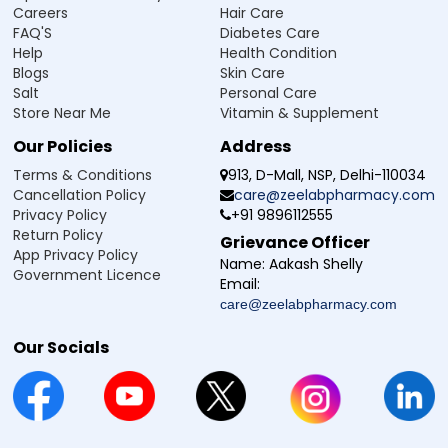
Careers
Hair Care
FAQ'S
Diabetes Care
Help
Health Condition
Blogs
Skin Care
Salt
Personal Care
Store Near Me
Vitamin & Supplement
Our Policies
Address
Terms & Conditions
913, D-Mall, NSP, Delhi-110034
Cancellation Policy
care@zeelabpharmacy.com
Privacy Policy
+91 9896112555
Return Policy
Grievance Officer
App Privacy Policy
Name:
Aakash Shelly
Government Licence
Email:
care@zeelabpharmacy.com
Our Socials