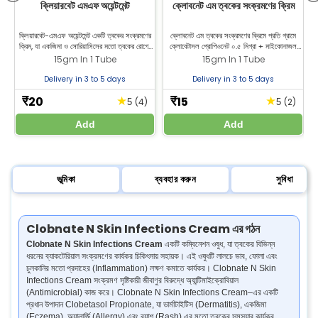
ক্লিয়ারবেট এমএফ অয়েন্টমেন্ট
ক্লোবনেট এম ত্বকের সংক্রমণের ক্রিম
ল
ক্লিয়ারবেট-এমএফ অয়েন্টমেন্ট একটি ত্বকের সংক্রমণের
ক্লোবনেট এম ত্বকের সংক্রমণের ক্রিমে প্রতি গ্রামে
ক্রিম, যা একজিমা ও সোরিয়াসিসের মতো ত্বকের রোগের
ক্লোবেটাসল প্রোপিওনেট ০.৫ মিগ্রা + মাইকোনাজল
চিকিৎসায় ব্যবহৃত হয়। এটি লালচে ভাব, চুলকানি ও
নাইট্রেট ২০ মিগ্রা থাকে। এটি ত্বকের সংক্রমণ চিকিৎসা
15gm In 1 Tube
15gm In 1 Tube
ফোলাভাব থেকে আরাম পেতে সাহায্য করে। এটি মৃত ত্বক
করে, ক্ষত সেরে উঠতে সাহায্য করে এবং ত্বকের স্বাস্থ্য
কোষ দূর করে এবং ত্বক নরম করতে সাহায্য করে। জীল্যাব
উন্নত করে। জিল্যাব ফার্মেসি থেকে ক্লোবনেট এম কিনুন।
Delivery in 3 to 5 days
Delivery in 3 to 5 days
থেকে এই ওষুধটি সর্বোচ্চ ৯০% কম দামে কিনুন।
20
15
★
★
₹
₹
(4)
(2)
5
5
Add
Add
ভূমিকা
ব্যবহার করুন
সুবিধা
Clobnate N Skin Infections Cream এর গঠন
Clobnate N Skin Infections Cream
একটি কম্বিনেশন ওষুধ, যা ত্বকের বিভিন্ন
ধরনের ব্যাকটেরিয়াল সংক্রমণের কার্যকর চিকিৎসায় সহায়ক। এই ওষুধটি লালচে ভাব, ফোলা এবং
চুলকানির মতো প্রদাহের (Inflammation) লক্ষণ কমাতে কার্যকর। Clobnate N Skin
Infections Cream সংক্রমণ সৃষ্টিকারী জীবাণুর বিরুদ্ধে অ্যান্টিমাইক্রোবিয়াল
(Antimicrobial) কাজ করে। Clobnate N Skin Infections Cream–এর একটি
প্রধান উপাদান Clobetasol Propionate, যা ডার্মাটাইটিস (Dermatitis), একজিমা
(Eczema), অ্যালার্জি (Allergy) এবং র‍্যাশ (Rash) এর মতো ত্বকের সমস্যার কার্যকর