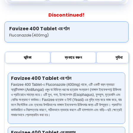
Discontinued!
Favizee 400 Tablet এর গঠন
Fluconazole (400mg)
ভূমিকা
ব্যবহার করুন
সুবিধা
Favizee 400 Tablet এর গঠন
Favizee 400 Tablet-এ Fluconazole (400mg) থাকে, এটি একটি বহুল ব্যবহৃত
অ্যান্টিফাঙ্গাল (Antifungal) ওষুধ যা বিভিন্ন ধরনের ছত্রাক সংক্রমণ (ফাঙ্গাল ইনফেকশন) চিকিৎসা
ও প্রতিরোধে সাহায্য করে। এটি মুখ, গলা, ইসোফেগাস (Esophagus), ফুসফুস, মূত্রনালি এবং
যোনির সংক্রমণে কার্যকর। Favizee ছত্রাক ও ইস্ট (Yeast) এর বৃদ্ধি বন্ধ করে কাজ করে, যার
ফলে সিস্টেমিক এবং ত্বকের উপরিভাগের ফাঙ্গাল ইনফেকশন চিকিৎসার জন্য এটি উপযুক্ত। প্রমাণিত
কার্যকারিতা ও নিরাপত্তার কারণে, সঠিকভাবে ব্যবহার করলে এটি হাসপাতাল এবং বাড়ি—দুই ক্ষেত্রেই
সাধারণভাবে প্রেসক্রাইব করা হয়।
Favizee 400 Tablet এর ব্যবহার