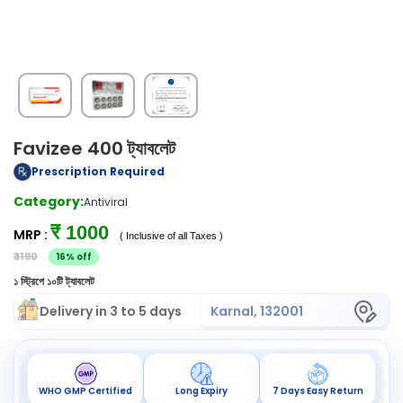
Favizee 400 ট্যাবলেট
Prescription Required
Category:
Antiviral
₹ 1000
MRP :
( Inclusive of all Taxes )
₹ 1190
16% off
১ স্ট্রিপে ১০টি ট্যাবলেট
Delivery in 3 to 5 days
Karnal, 132001
WHO GMP Certified
Long Expiry
7 Days Easy Return