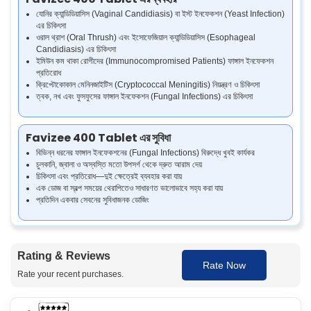
যোনির ক্যান্ডিডিয়াসিস (Vaginal Candidiasis) বা ইস্ট ইনফেকশন (Yeast Infection)
এর চিকিৎসা
ওরাল থ্রাশ (Oral Thrush) এবং ইসোফেজিয়াল ক্যান্ডিডিয়াসিস (Esophageal
Candidiasis) এর চিকিৎসা
ইমিউন কম থাকা রোগীদের (Immunocompromised Patients) ফাঙ্গাল ইনফেকশন
প্রতিরোধ
ক্রিপ্টোকোকাল মেনিনজাইটিস (Cryptococcal Meningitis) নিয়ন্ত্রণ ও চিকিৎসা
ত্বক, নখ এবং ফুসফুসের ফাঙ্গাল ইনফেকশন (Fungal Infections) এর চিকিৎসা
Favizee 400 Tablet এর সুবিধা
বিভিন্ন ধরনের ফাঙ্গাল ইনফেকশনের (Fungal Infections) বিরুদ্ধে খুবই কার্যকর
চুলকানি, জ্বালা ও অস্বস্তি মতো উপসর্গ থেকে দ্রুত আরাম দেয়
চিকিৎসা এবং প্রতিরোধ—দুই ক্ষেত্রেই ব্যবহার করা যায়
এক ডোজ বা স্বল্প সময়ের থেরাপিতেও সাধারণত ভালোভাবে সহ্য করা যায়
প্রতিদিন একবার সেবনের সুবিধাজনক ডোজিং
Favizee 400 Tablet এটা কিভাবে কাজ করে
Rating & Reviews
Favizee 400 Tablet ছত্রাকের কোষঝিল্লির একটি গুরুত্বপূর্ণ উপাদান আর্গোস্টেরল
Rate Now
(Ergosterol) তৈরির প্রক্রিয়া বন্ধ করে কাজ করে। আর্গোস্টেরল না থাকলে ফাঙ্গাল কোষ দুর্বল
Rate your recent purchases.
হয়ে যায় এবং শেষ পর্যন্ত নষ্ট হয়ে যায়। এতে সংক্রমণ ছড়ানো বন্ধ হয় এবং শরীর ধীরে ধীরে ফাঙ্গাল
আক্রমণ থেকে সেরে উঠতে পারে।