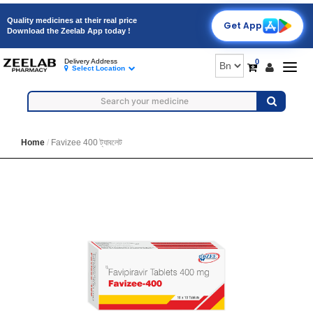
Quality medicines at their real price
Get App
Download the Zeelab App today !
0
Delivery Address
Togg
Select Location
navig
Home
Favizee 400 ট্যাবলেট