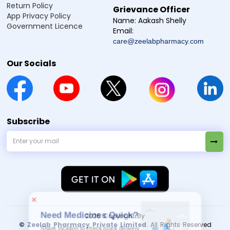
Return Policy
Grievance Officer
App Privacy Policy
Name:
Aakash Shelly
Government Licence
Email:
Manufacturer / Marketer:
care@zeelabpharmacy.com
Zeelab Pharmacy Pvt Ltd.
Our Socials
Subscribe
×
Need Medicines Quick?
Share location to check quick delivery
serviceability.
2026 Copyright By
© Zeelab Pharmacy Private Limited
. All Rights Reserved
Allow Location