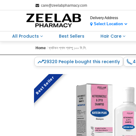
care@zeelabpharmacy.com
Delivery Address
Select Location
All Products
Best Sellers
Hair Care
Home
ক্যাটকন প্লাস শ্যাম্পু ১০০ মি.লি.
29320 People bought this recently
4
Best Seller