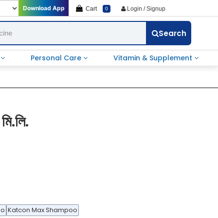
Download App
Cart
Login / Signup
0
Search
e
Personal Care
Vitamin & Supplement
 মি.লি.
oo
Katcon Max Shampoo