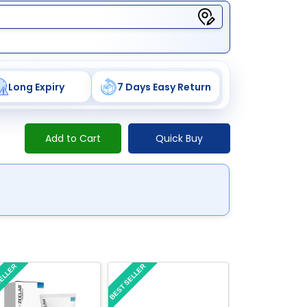
Long Expiry
7 Days Easy Return
Add to Cart
Quick Buy
SELLER
BEST SELLER
BEST SELLER