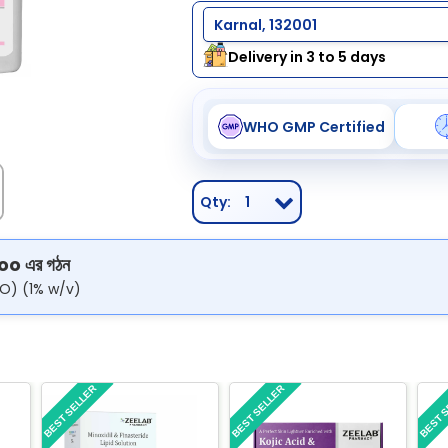
Karnal, 132001
Delivery in 3 to 5 days
WHO GMP Certified
Qty:
1
o এর গঠন
TO) (1% w/v)
BEST SELLER
BEST SELLER
BEST 