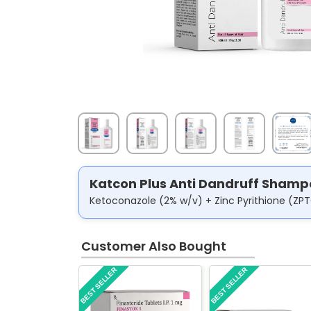
Katcon Plus Anti Dandruff Shampo
Ketoconazole (2% w/v) + Zinc Pyrithione (ZP
Customer Also Bought
BEST SELLER
BEST SELLER