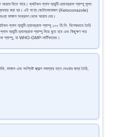
েকে আরাম দিতে পারে। ক্যাটকন প্লাস অ্যান্টি-ড্যানড্রাফ শ্যাম্পু মূলত
কিৎসায় ব্যবহার করা হয়। এই পণ্যে কেটোকোনাজল (Ketoconazole)
 হওয়া ফাঙ্গাল সংক্রমণ থেকে আরাম দেয়।
 প্লাস অ্যান্টি-ড্যানড্রাফ শ্যাম্পু ১০০ মি.লি. বিশেষভাবে তৈরি
াস অ্যান্টি-ড্যানড্রাফ শ্যাম্পু দিয়ে ধুতে হবে এবং কিছুক্ষণ পরে
তিক শ্যাম্পু, যা WHO-GMP-সার্টিফায়েড।
 এবং সংশ্লিষ্ট স্ক্যাল্প সমস্যার যত্ন নেওয়ার জন্য তৈরি,