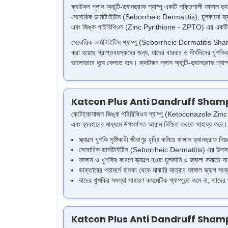
ক্যাটকন প্লাস অ্যান্টি-ড্যানড্রাফ শ্যাম্পু একটি শক্তিশালী ফাঙ্গাল ড্
সেবোরিক ডার্মাটাইটিস (Seborrheic Dermatitis), চুলকানো স্ক্যাল্
এবং জিঙ্ক পাইরিথিওন (Zinc Pyrithione - ZPTO) এর একটি পরীক্ষিত 
সেবোরিক ডার্মাটাইটিস শ্যাম্পু (Seborrheic Dermatitis Shampoo) 
করা হয়েছে প্রাপ্তবয়স্কদের জন্য, যাদের বারবার ও দীর্ঘদিনের খুশকির 
ভালোভাবে ধুয়ে ফেলতে হবে। ক্যাটকন প্লাস অ্যান্টি-ড্যানড্রা
Katcon Plus Anti Dandruff Shampoo
কেটোকোনাজল জিঙ্ক পাইরিথিওন শ্যাম্পু (Ketoconazole Zinc Pyri
এবং ব্যবহারের মাধ্যমে উপসর্গগত আরাম নিশ্চিত করতে সাহায্য করে।
স্ক্যাল্পে খুশকি সৃষ্টিকারী জীবাণুর বৃদ্ধি কমিয়ে ফাঙ্গাল ড্যানড্রাফ নি
সেবোরিক ডার্মাটাইটিস (Seborrheic Dermatitis) এর উপসর্গ যেমন
ফাঙ্গাস ও খুশকির কারণে স্ক্যাল্পে হওয়া চুলকানি ও জ্বালা কমাতে 
ডাক্তারের পরামর্শে হালকা থেকে মাঝারি মাত্রার ফাঙ্গাল স্ক্যাল্প
যাদের খুশকির সমস্যা সাধারণ কসমেটিক শ্যাম্পুতে কমে না, তাদে
Katcon Plus Anti Dandruff Shampoo