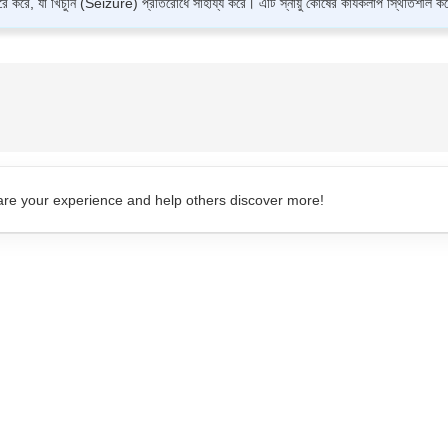
 করে, যা খিঁচুনি (Seizure) প্রতিরোধে সাহায্য করে। এটি স্নায়ু কোষের কার্যকলাপ স্থিতিশীল
ত এটি দিনে দুইবার, খাবারসহ বা খাবার ছাড়া খাওয়া যায়। ট্যাবলেটটি ভেঙে না খেয়ে এক গ্লাস পান
hare your experience and help others discover more!