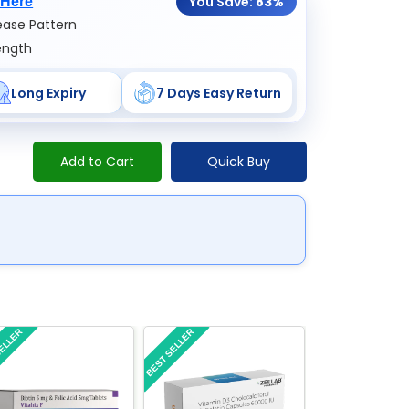
You Save:
83%
 Here
ase Pattern
ength
Long Expiry
7 Days Easy Return
Add to Cart
Quick Buy
SELLER
BEST SELLER
BEST SELLER