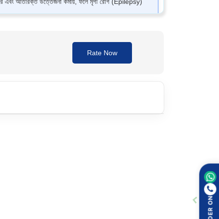
 করে এবং অতিরিক্ত উত্তেজনা কমায়, ফলে মৃগী রোগ (Epilepsy)
Rate Now
ির সাথে গিলে ফেলুন। হঠাৎ করে ওষুধ বন্ধ করবেন না, এতে খিঁচুনির
ORDER ON