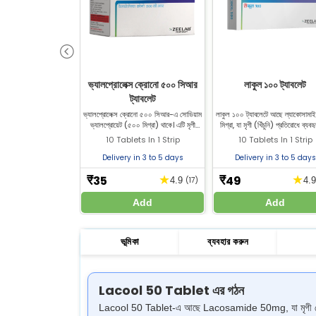
ভ্যালপ্রোলেক্স ক্রোনো ৫০০ সিআর
লাকুল ১০০ ট্যাবলেট
ট্যাবলেট
ভ্যালপ্রোলেক্স ক্রোনো ৫০০ সিআর-এ সোডিয়াম
লাকুল ১০০ ট্যাবলেটে আছে ল্যাকোসাম
ভ্যালপ্রোয়েট (৫০০ মিগ্রা) থাকে। এটি মৃগী
মিগ্রা, যা মৃগী (খিঁচুনি) প্রতিরোধে ব্যবহ
রোগের চিকিৎসায় ব্যবহৃত হয়। জিল্যাব ফার্মেসি
জীল্যাব ফার্মেসি থেকে লাকুল ১০০ কি
10 Tablets In 1 Strip
10 Tablets In 1 Strip
থেকে ভ্যালপ্রোলেক্স ক্রোনো ৫০০ সিআর
ট্যাবলেট কিনুন।
Delivery in 3 to 5 days
Delivery in 3 to 5 days
35
49
★
★
₹
₹
4.9
(17)
4.
Add
Add
ভূমিকা
ব্যবহার করুন
Lacool 50 Tablet এর গঠন
Lacool 50 Tablet-এ আছে Lacosamide 50mg, যা মৃগী রোগ (Epil