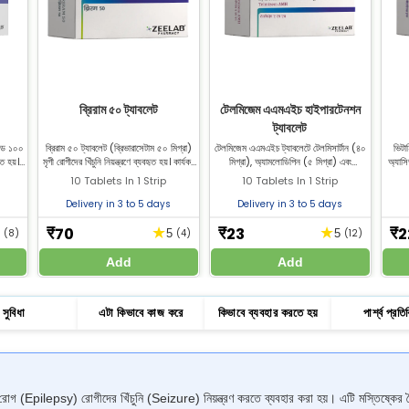
ব্রিরাম ৫০ ট্যাবলেট
টেলমিজেম এএমএইচ হাইপারটেনশন
ট্যাবলেট
াইড ১০০
ব্রিরাম ৫০ ট্যাবলেট (ব্রিভারাসেটাম ৫০ মিগ্রা)
টেলমিজেম এএমএইচ ট্যাবলেটে টেলমিসার্টান (৪০
ভিটা
ৃত হয়।
মৃগী রোগীদের খিঁচুনি নিয়ন্ত্রণে ব্যবহৃত হয়। কার্যকর
মিগ্রা), অ্যামলোডিপিন (৫ মিগ্রা) এবং
অ্যাসি
নুন।
খিঁচুনি নিয়ন্ত্রণের জন্য জিল্যাব ফার্মেসি থেকে
হাইড্রোক্লোরোথিয়াজাইড (১২.৫ মিগ্রা) থাকে।
সাহায্য
10 Tablets In 1 Strip
10 Tablets In 1 Strip
ব্রিভারাসেটাম ৫০ ট্যাবলেট কিনুন।
এটি হাইপারটেনশন (উচ্চ রক্তচাপ) চিকিৎসায়
ব্যবহৃত হয়। সেরা দামে জিল্যাব ফার্মেসি থেকে
Delivery in 3 to 5 days
Delivery in 3 to 5 days
টেলমিজেম এএমএইচ কিনুন।
70
23
2
★
★
₹
₹
₹
9
(8)
5
(4)
5
(12)
Add
Add
সুবিধা
এটা কিভাবে কাজ করে
কিভাবে ব্যবহার করতে হয়
পার্শ্ব প্রতিক
epsy) রোগীদের খিঁচুনি (Seizure) নিয়ন্ত্রণ করতে ব্যবহার করা হয়। এটি মস্তিষ্কের বৈদ্যু