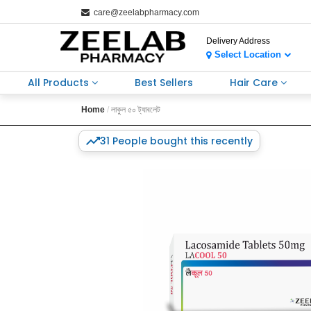
care@zeelabpharmacy.com
Delivery Address
Select Location
All Products
Best Sellers
Hair Care
Home
লাকুল ৫০ ট্যাবলেট
31 People bought this recently