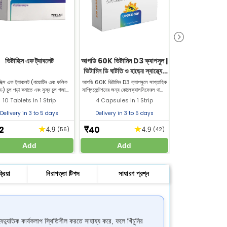
ভিটাহিক্স এফ ট্যাবলেট
আপডি 60K ভিটামিন D3 ক্যাপসুল |
Feriext FA আয়রন
ভিটামিন ডি ঘাটতি ও হাড়ের স্বাস্থ্যের
ট্যাবলেট | আয়রন
জন্য
অ্যানিমিয়া নিয
হিক্স এফ ট্যাবলেট (বায়োটিন এবং ফলিক
আপডি 60K ভিটামিন D3 ক্যাপসুলে সাপ্তাহিক
Feriext FA আয়রন সাপ্ল
ড) চুল পড়া কমাতে এবং সুস্থ চুল গজাতে
সাপ্লিমেন্টেশনের জন্য কোলেক্যালসিফেরল থাকে।
আয়রনের ঘাটতি পূরণ ও অ্যা
 করতে ব্যবহৃত হয়। জিল্যাব ফার্মেসি থেকে
এটি প্রাপ্তবয়স্কদের ভিটামিন ডি মাত্রা, হাড়ের
ব্যবহৃত হয়। Zeelab
10 Tablets In 1 Strip
4 Capsules In 1 Strip
10 Tablets In
চুল পড়ার ট্যাবলেট কিনুন।
শক্তি, পেশী ও রোগ প্রতিরোধ ক্ষমতা উন্নত করতে
Feriext FA 
সাহায্য করে।
Delivery in 3 to 5 days
Delivery in 3 to 5 days
Delivery in 3 
2
40
20
★
★
₹
₹
4.9
(56)
4.9
(42)
Add
Add
Add
্রিয়া
নিরাপত্তা টিপস
সাধারণ প্রশ্ন
তিক কার্যকলাপ স্থিতিশীল করতে সাহায্য করে, ফলে খিঁচুনির