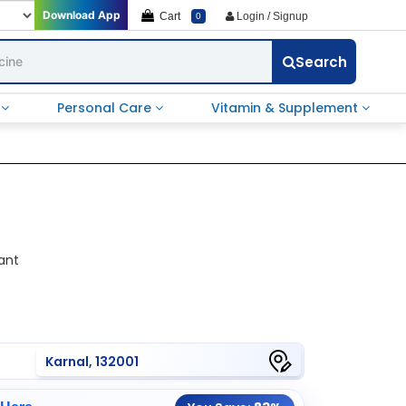
Download App
Cart
Login / Signup
0
Search
e
Personal Care
Vitamin & Supplement
ant
Karnal, 132001