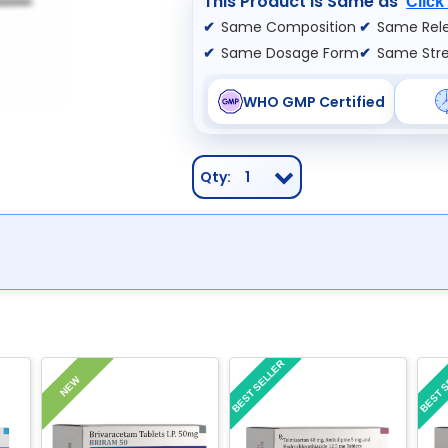
This Product is Same as
Click
Same Composition
Same Rele
Same Dosage Form
Same Str
WHO GMP Certified
Qty:
1
BEST SELLER
BEST 
NEW