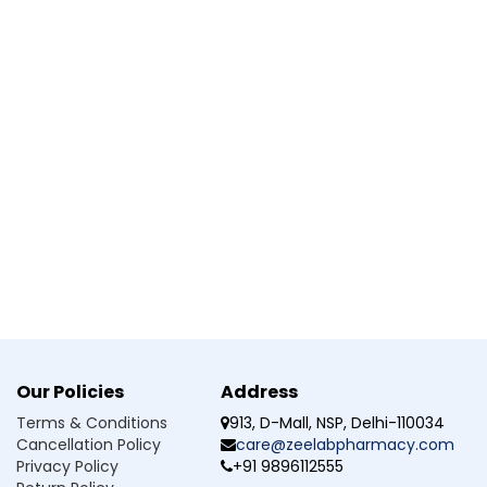
পারে
িঁচুনি (partial‑onset seizures) চিকিৎসার জন্য ব্যবহার করা হয়।
Our Policies
Address
Terms & Conditions
913, D-Mall, NSP, Delhi-110034
ে পারি?
Cancellation Policy
care@zeelabpharmacy.com
Privacy Policy
+91 9896112555