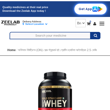
Quality medicines at their real price
Get App
Download the Zeelab App today !
0
Delivery Address
Togg
Select Location
navig
Home
অপ্টিমাম নিউট্রিশন (ON) গোল্ড স্ট্যান্ডার্ড হুই প্রোটিন ভ্যানিলা আইসক্রিম 2.5 কেজি