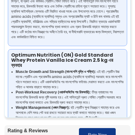
মিশ্রণ, যা দ্রুত এবং কার্যকর প্রোটিন শোষণ নিশ্চিত করে। এই সাপ্লিমেন্ট লিন মাংসপেশি গঠনে
সাহায্য করে, রিকভারি উন্নত করে এবং দৈনিক প্রোটিনের চাহিদা পূরণে সহায়তা করে। সুস্বাদু
ভ্যানিলা আইসক্রিম ফ্লেভার এটি নিয়মিত খাওয়া সহজ এবং উপভোগ্য করে তোলে। প্রয়োজনীয়
amino acids (অ্যামিনো অ্যাসিড) সমৃদ্ধ এবং অপ্রয়োজনীয় ফ্যাট ও চিনি কম থাকায় এই হুই
প্রোটিন অ্যাথলিট, বডিবিল্ডার এবং সক্রিয় ব্যক্তিদের জন্য উপযোগী। নিয়মিত ব্যবহার ওয়ার্কআউট
পারফরম্যান্স উন্নত করতে, মাংসপেশির ব্যথা কমাতে এবং দ্রুত রিকভারি বাড়াতে সাহায্য করতে
পারে। এটি কঠোর মান নিয়ন্ত্রণের অধীনে তৈরি হয়, যা দীর্ঘমেয়াদি ব্যবহারের জন্য বিশুদ্ধতা, নিরাপত্তা
এবং কার্যকারিতা নিশ্চিত করে।
Optimum Nutrition (ON) Gold Standard
Whey Protein Vanilla Ice Cream 2.5 kg এর
ব্যবহার
Muscle Growth and Strength (মাংসপেশি বৃদ্ধি ও শক্তি):
এই হুই প্রোটিন উচ্চ
মানের প্রোটিন এবং প্রয়োজনীয় amino acids (অ্যামিনো অ্যাসিড) সরবরাহ করে মাংসপেশি
গঠনে সহায়তা করে। এটি ওয়ার্কআউটের পর মাংসপেশির ফাইবার মেরামত করতে এবং মাংসপেশির
শক্তি ও আকার বাড়াতে সাহায্য করে।
Post-Workout Recovery (ওয়ার্কআউটের পর রিকভারি):
তীব্র ব্যায়ামের পর
মাংসপেশির রিকভারি জন্য পুষ্টি দরকার হয়। এই সাপ্লিমেন্ট দ্রুত শোষিত প্রোটিন সরবরাহ করে
মাংসপেশির ব্যথা কমাতে এবং রিকভারি দ্রুত করতে সাহায্য করে।
Weight Management (ওজন নিয়ন্ত্রণ):
হুই প্রোটিন ক্ষুধা নিয়ন্ত্রণে সাহায্য করে এবং
আপনাকে বেশি সময় পেট ভরা রাখতে সহায়তা করে ফ্যাট কমাতে সাহায্য করে। যারা ওজন
নিয়ন্ত্রণের সাথে সাথে মাংসপেশি ধরে রাখতে চান তাদের জন্য এটি উপকারী।
Daily Protein Supplementation (দৈনিক প্রোটিন সাপ্লিমেন্ট):
ব্যস্ত জীবনযাপন,
কম পুষ্টিকর খাবার বা বাড়তি পুষ্টির চাহিদা থাকা ব্যক্তিদের দৈনিক প্রোটিনের প্রয়োজন পূরণে এটি
Rating & Reviews
সাহায্য করে।
Rate Now