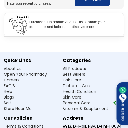
Improved Athletic Performance (অ্যাথলেটিক পারফরম্যান্স উন্নতি):
নিয়মিত
Rate your recent purchases.
ব্যবহার সহনশীলতা, স্ট্যামিনা এবং ওয়ার্কআউটের কার্যকারিতা বাড়ায়, যা অ্যাথলিট এবং খেলাধুলা
পছন্দ করেন এমন ব্যক্তিদের জন্য উপযোগী।
Purchased this product? Be the first to share your
experience and help others discover more!
Optimum Nutrition (ON) Gold Standard
Whey Protein Vanilla Ice Cream 2.5 kg এর সুবিধা
লিন মাংসপেশি বৃদ্ধি এবং শক্তি বাড়াতে সহায়তা করে
ওয়ার্কআউটের পর দ্রুত রিকভারি促 করে
সহনশীলতা এবং ওয়ার্কআউট পারফরম্যান্স উন্নত করে
দৈনিক প্রোটিনের চাহিদা পূরণে সাহায্য করে
Quick Links
Categories
ওজন নিয়ন্ত্রণ এবং ফ্যাট কমাতে সহায়তা করে
সহজে হজম ও শোষিত হয়
About us
All Products
সুস্বাদু ভ্যানিলা আইসক্রিম ফ্লেভার
Open Your Pharmacy
Best Sellers
Careers
Hair Care
FAQ'S
Diabetes Care
Optimum Nutrition (ON) Gold Standard
Help
Health Condition
Whey Protein Vanilla Ice Cream 2.5 kg এটা
কিভাবে কাজ করে
Blogs
Skin Care
Salt
Personal Care
এই হুই প্রোটিন সাপ্লিমেন্ট শরীরে দ্রুত হজমযোগ্য এবং উচ্চ মানের প্রোটিন সরবরাহ করে কাজ
ORDER ON
Store Near Me
Vitamin & Supplement
করে। Whey protein isolate (হুই প্রোটিন আইসোলেট) এবং hydrolysed whey
(হাইড্রোলাইজড হুই) দ্রুত রক্তে শোষিত হয় এবং মাংসপেশিতে amino acids (অ্যামিনো
Our Policies
Address
অ্যাসিড) পৌঁছে দেয়। এই অ্যামিনো অ্যাসিড ক্ষতিগ্রস্ত মাংসপেশির ফাইবার মেরামত করতে এবং
muscle protein synthesis (মাসল প্রোটিন সিন্থেসিস) উদ্দীপিত করতে সাহায্য করে। এই
Terms & Conditions
913, D-Mall, NSP, Delhi-110034
প্রক্রিয়া মাংসপেশি বৃদ্ধি, শক্তি উন্নয়ন এবং দ্রুত রিকভারি সমর্থন করে। প্রয়োজনীয় পুষ্টি উপাদান