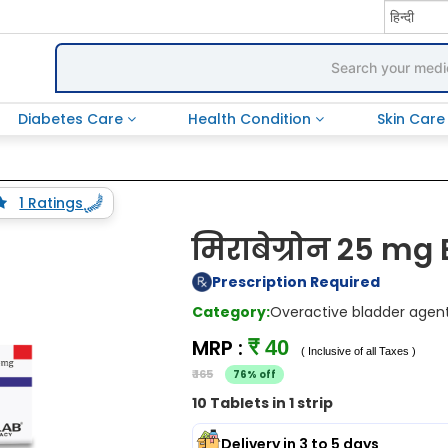
Diabetes Care
Health Condition
Skin Car
1 Ratings
मिराबेग्रोन 25 mg 
Prescription Required
Category:
Overactive bladder agen
MRP :
₹ 40
( Inclusive of all Taxes )
₹ 165
76% off
10 Tablets in 1 strip
Delivery in 3 to 5 days