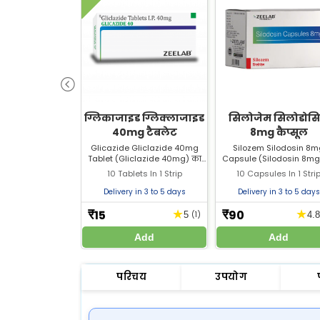
ग्लिकाजाइड ग्लिक्लाजाइड
सिलोजेम सिलोडोस
40mg टैबलेट
8mg कैप्सूल
Glicazide Gliclazide 40mg
Silozem Silodosin 8
Tablet (Gliclazide 40mg) का
Capsule (Silodosin 8mg
उपयोग डायबिटीज टाइप-2 नियंत्रण
उपयोग प्रोस्टेट ग्रंथि की समस
10 Tablets In 1 Strip
10 Capsules In 1 Stri
में किया जाता है। यह ब्लड शुगर
(BPH) के इलाज में होता है। 
घटाकर शुगर लेवल को नियंत्रित
फायदे, खुराक और साइड इफेक
Delivery in 3 to 5 days
Delivery in 3 to 5 days
करता है।
जानें।
15
90
★
★
₹
₹
5
(1)
4.
Add
Add
परिचय
उपयोग