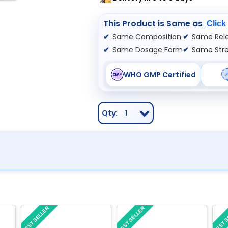
This Product is Same as
Click
Same Composition
Same Rele
Same Dosage Form
Same Str
WHO GMP Certified
Qty:
1
BEST SELLER
BEST SELLER
BEST 