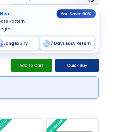
You Save:
90%
 Here
ase Pattern
ength
Long Expiry
7 Days Easy Return
Add to Cart
Quick Buy
SELLER
BEST SELLER
BEST SELLER