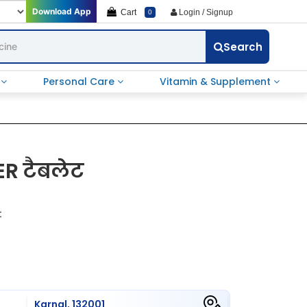
Download App
Cart
Login / Signup
0
Search
e
Personal Care
Vitamin & Supplement
ER टैबलेट
t
Karnal, 132001