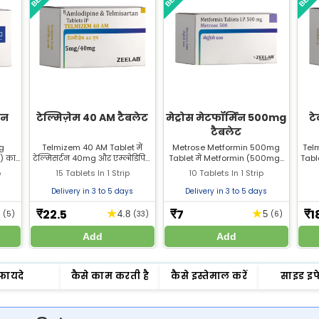
िन
टेल्मिज़ेम 40 AM टैबलेट
मेट्रोस मेटफॉर्मिन 500mg
टे
टैबलेट
mg
Telmizem 40 AM Tablet में
Metrose Metformin 500mg
Tel
) का
टेल्मिसर्टन 40mg और एम्लोडिपिन
Tablet में Metformin (500mg)
Table
्या
5mg शामिल हैं। यह हाई ब्लड प्रेशर के
है। यह टाइप 2 डायटीज में ब्लड शुगर
के 
p
15 Tablets In 1 Strip
10 Tablets In 1 Strip
इसके
इलाज में उपयोगी है। Zeelab
कंट्रोल के लिए उपयोगी है। Zeelab
Pharm
्ट्स
Pharmacy से बेस्ट प्राइस पर खरीदें।
Pharmacy से सबसे अच्छी कीमत
Delivery in 3 to 5 days
Delivery in 3 to 5 days
पर खरीदें।
22.5
7
1
★
★
₹
₹
₹
8
(5)
4.8
(33)
5
(6)
Add
Add
फायदे
कैसे काम करती है
कैसे इस्तेमाल करें
साइड इफ