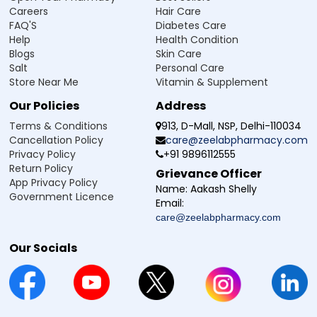
Q6. क्या Olanzel 5 Tablet स्किज़ोफ्रेनिया में लंबे समय
Careers
Hair Care
तक ली जा सकती है?
FAQ'S
Diabetes Care
Help
Health Condition
Q7. भारत में Olanzapine 5mg Tablets कहाँ खरीदें?
Blogs
Skin Care
Salt
Personal Care
Store Near Me
Q8. क्या Olanzapine 5mg लीवर या किडनी पर असर डाल
Vitamin & Supplement
सकती है?
Our Policies
Address
Terms & Conditions
913, D-Mall, NSP, Delhi-110034
Q9. Olanzapine 5mg Tablet के क्या दुष्प्रभाव हो सकते
Cancellation Policy
care@zeelabpharmacy.com
हैं?
Privacy Policy
+91 9896112555
Return Policy
Grievance Officer
Q10. क्या गर्भावस्था या स्तनपान के दौरान Olanzel 5
App Privacy Policy
Name:
Aakash Shelly
Tablet सुरक्षित है?
Government Licence
Email:
care@zeelabpharmacy.com
Manufacturer / Marketer:
Our Socials
Zeelab Pharmacy Pvt Ltd.
Written By
Reviewed By
Dr. Himani Gupta
Dr. Anubhav Singh
PhD in Pharmacology
M.B.B.S