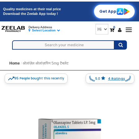
Quality medicines at their real price
Get App
Download the Zeelab App today !
0
Delivery Address
Togg
Select Location
navig
Home
ओलांज़ेल ओलांज़ापिन 5mg टैबलेट
95 People bought this recently
5.0
4 Ratings