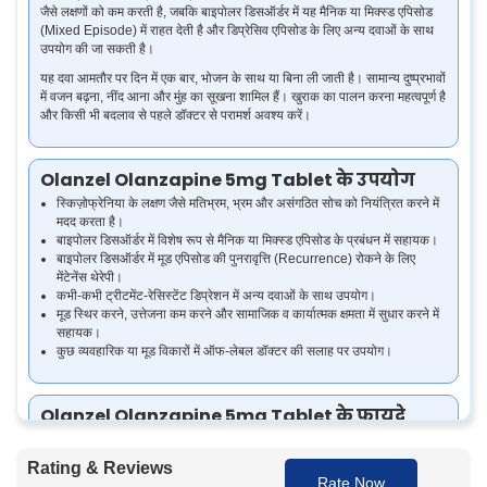
जैसे लक्षणों को कम करती है, जबकि बाइपोलर डिसऑर्डर में यह मैनिक या मिक्स्ड एपिसोड
(Mixed Episode) में राहत देती है और डिप्रेसिव एपिसोड के लिए अन्य दवाओं के साथ
उपयोग की जा सकती है।
यह दवा आमतौर पर दिन में एक बार, भोजन के साथ या बिना ली जाती है। सामान्य दुष्प्रभावों
में वजन बढ़ना, नींद आना और मुंह का सूखना शामिल हैं। खुराक का पालन करना महत्वपूर्ण है
और किसी भी बदलाव से पहले डॉक्टर से परामर्श अवश्य करें।
Olanzel Olanzapine 5mg Tablet के उपयोग
स्किज़ोफ्रेनिया के लक्षण जैसे मतिभ्रम, भ्रम और असंगठित सोच को नियंत्रित करने में
मदद करता है।
बाइपोलर डिसऑर्डर में विशेष रूप से मैनिक या मिक्स्ड एपिसोड के प्रबंधन में सहायक।
बाइपोलर डिसऑर्डर में मूड एपिसोड की पुनरावृत्ति (Recurrence) रोकने के लिए
मेंटेनेंस थेरेपी।
कभी-कभी ट्रीटमेंट-रेसिस्टेंट डिप्रेशन में अन्य दवाओं के साथ उपयोग।
मूड स्थिर करने, उत्तेजना कम करने और सामाजिक व कार्यात्मक क्षमता में सुधार करने में
सहायक।
कुछ व्यवहारिक या मूड विकारों में ऑफ-लेबल डॉक्टर की सलाह पर उपयोग।
Olanzel Olanzapine 5mg Tablet के फायदे
मूड स्थिरता में सुधार:
ओलांज़ापिन 5mg भावनात्मक संतुलन बनाए रखने में मदद करता
है और अत्यधिक मूड स्विंग्स को कम करता है।
Rating & Reviews
मनोवैज्ञानिक लक्षणों में कमी:
मतिभ्रम, भ्रम और उलझे विचारों को कम करके सामाजिक
Rate Now