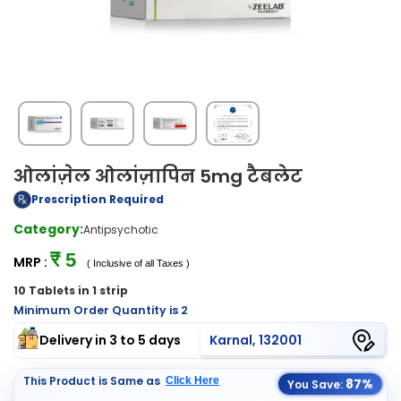
ओलांज़ेल ओलांज़ापिन 5mg टैबलेट
Prescription Required
Category:
Antipsychotic
₹ 5
MRP :
( Inclusive of all Taxes )
10 Tablets in 1 strip
Minimum Order Quantity is 2
Delivery in 3 to 5 days
Karnal, 132001
This Product is Same as
Click Here
87%
You Save: