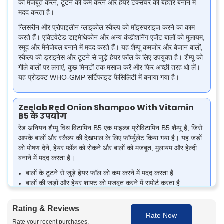
को मजबूत करने, टूटने को कम करने और हेयर टेक्सचर को बेहतर बनाने में
मदद करता है।
ग्लिसरीन और प्रोपाइलीन ग्लाइकोल स्कैल्प को मॉइस्चराइज करने का काम
करते हैं। एक्टिवेटेड डाइमेथिकोन और अन्य कंडीशनिंग एजेंट बालों को मुलायम,
स्मूद और मैनेजेबल बनाने में मदद करते हैं। यह शैम्पू कमजोर और बेजान बालों,
स्कैल्प की ड्राइनेस और टूटने से जुड़े हेयर फॉल के लिए उपयुक्त है। शैम्पू को
गीले बालों पर लगाएं, कुछ मिनटों तक मसाज करें और फिर अच्छी तरह धो लें।
यह प्रोडक्ट WHO-GMP सर्टिफाइड फैसिलिटी में बनाया गया है।
Zeelab Red Onion Shampoo With Vitamin
B5 के उपयोग
रेड अनियन शैम्पू विथ विटामिन B5 एक माइल्ड प्रोविटामिन B5 शैम्पू है, जिसे
आपके बालों और स्कैल्प की देखभाल के लिए फॉर्म्युलेट किया गया है। यह जड़ों
को पोषण देने, हेयर फॉल को रोकने और बालों को मजबूत, मुलायम और हेल्दी
बनाने में मदद करता है।
बालों के टूटने से जुड़े हेयर फॉल को कम करने में मदद करता है
बालों की जड़ों और हेयर शाफ्ट को मजबूत करने में सपोर्ट करता है
सूखे स्कैल्प और बालों को मॉइस्चराइज करता है
बालों की स्मूदनेस, सॉफ्टनेस और शाइन को बेहतर बनाता है
Rating & Reviews
बालों के टूटने और स्प्लिट एंड्स को कम करने में मदद करता है
Rate Now
Rate your recent purchases.
स्कैल्प और बालों को साफ करता है, गंदगी और अतिरिक्त ऑयल हटाता है