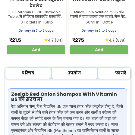
टैबलेट
ZEE Vitamin C 500 Chewable
Minoxil F 5% Solution का उपयोग
Tablet में सोडियम एस्कॉर्बेट, एस्कॉर्बिक
पुरुषों में बाल झड़ना कम करने, मेल पैटर्न
एसिड और जिंक साइट्रेट जैसे घटक होते हैं।
गंजेपन के इलाज और नए बालों की ग्रोथ
10 Tablets In 1 Strip
60ml In 1 Bottle
इसका उपयोग रोग प्रतिरोधक क्षमता
को बढ़ावा देने के लिए किया जाता है।
(इम्युनिटी) बढ़ाने और त्वचा के स्वास्थ्य
Zeelab Pharmacy से इसे बेहतरीन
Delivery in 3 to 5 days
Delivery in 3 to 5 days
को बेहतर बनाने के लिए किया जाता है।
कीमत पर खरीदें।
इसे Zeelab Pharmacy से बेस्ट प्राइस
21.5
275
★
★
₹
₹
(84)
(838)
4.7
4.7
पर खरीदें।
Add
Add
परिचय
उपयोग
फायदे
Zeelab Red Onion Shampoo With Vitamin
B5 की संरचना
रेड अनियन शैम्पू विथ विटामिन B5 एक प्याज हेयर फॉल कंट्रोल शैम्पू है, जिसे
बालों के टूटने से होने वाले हेयर फॉल को कम करने और बालों व स्कैल्प की
समग्र सेहत को सपोर्ट करने के लिए बनाया गया है। यह बालों की जड़ों को
पोषण देने और स्कैल्प की कंडीशन को बेहतर बनाने में मदद करता है। प्याज
एक्सट्रैक्ट और विटामिन B5 (Panthenol) का कॉम्बिनेशन बालों के शाफ्ट