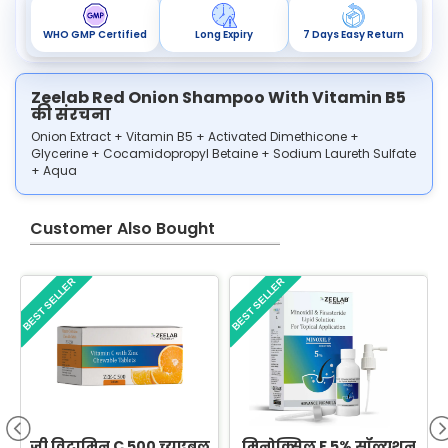
WHO GMP Certified
Long Expiry
7 Days Easy Return
Zeelab Red Onion Shampoo With Vitamin B5
की संरचना
Onion Extract + Vitamin B5 + Activated Dimethicone +
Glycerine + Cocamidopropyl Betaine + Sodium Laureth Sulfate
+ Aqua
Customer Also Bought
BEST SELLER
BEST SELLER
B
ज़ी विटामिन C 500 च्यूएबल
मिनोक्सिल F 5% सॉल्यूशन