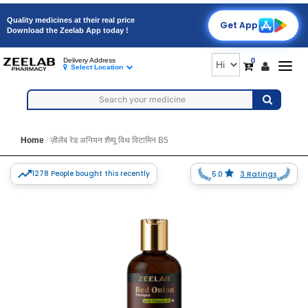
Quality medicines at their real price
Get App
Download the Zeelab App today !
0
Delivery Address
Togg
Select Location
navig
Home
ज़ीलैब रेड अनियन शैम्पू विथ विटामिन B5
1278 People bought this recently
5.0
3 Ratings