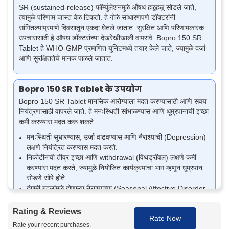
SR (sustained-release) फॉर्म्युलेशनमुळे औषध हळूहळू सोडले जाते,
त्यामुळे परिणाम जास्त वेळ टिकतो. हे गोळे साधारणपणे डॉक्टरांनी
सांगितल्याप्रमाणे दिवसातून एकदा घेतले जातात. सुरक्षित आणि परिणामकारक
उपचारासाठी हे औषध डॉक्टरांच्या देखरेखीखाली वापरावे. Bopro 150 SR
Tablet हे WHO-GMP प्रमाणित युनिटमध्ये तयार केले जाते, ज्यामुळे दर्जा
आणि सुरक्षिततेचे मानक पाळले जातात.
Bopro 150 SR Tablet के उपयोग
Bopro 150 SR Tablet मानसिक आरोग्याला मदत करण्यासाठी आणि सवय
नियंत्रणासाठी वापरले जाते. हे मनःस्थिती सांभाळण्यास आणि धूम्रपानाची इच्छा
कमी करण्यास मदत करू शकते.
मनःस्थिती सुधारण्यास, उर्जा वाढवण्यास आणि नैराश्याची (Depression)
लक्षणे नियंत्रित करण्यास मदत करते.
निकोटीनची तीव्र इच्छा आणि withdrawal (विथड्रॉवल) लक्षणे कमी
करण्यास मदत करते, ज्यामुळे नियोजित कार्यक्रमाचा भाग म्हणून धूम्रपान
सोडणे सोपे होते.
हंगामी बदलांमुळे होणाऱ्या नैराश्याच्या (Seasonal Affective Disorder -
SAD) लक्षणांवर नियंत्रण ठेवण्यास मदत करू शकते.
काही विशिष्ट रुग्णांमध्ये नैराश्याशी (Depression) संबंधित कमी उर्जा
Rating & Reviews
Rate Now
किंवा काम करण्याची इच्छा नसणे यांसारखी लक्षणे नियंत्रित करण्यासाठी
Rate your recent purchases.
डॉक्टर हे औषध लिहून देऊ शकतात.