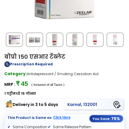
बोप्रो 150 एसआर टॅब्लेट
Prescription Required
Category:
Antidepressant / Smoking Cessation Aid
₹ 45
MRP :
( Inclusive of all Taxes )
1 पट्टीमध्ये 15 गोळ्या
Delivery in 3 to 5 days
Karnal, 132001
This Product is Same as
Click Here
75%
You Save:
Same Composition
Same Release Pattern