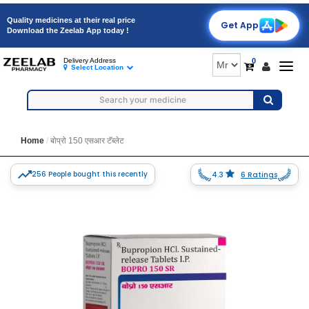
Quality medicines at their real price
Get App
Download the Zeelab App today !
0
Delivery Address
Togg
Select Location
navig
Home
बोप्रो 150 एसआर टॅब्लेट
256 People bought this recently
4.3
6 Ratings