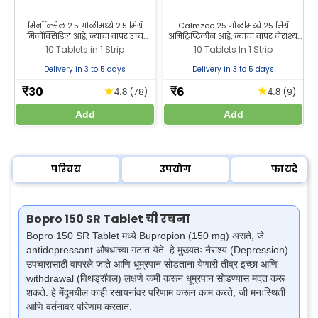
मिनॉक्सिल 2.5 गोळीमध्ये 2.5 मिग्रॅ
Calmzee 25 गोळीमध्ये 25 मिग्रॅ
मिनॉक्सिडिल आहे, ज्याचा वापर उच्च
अमिट्रिप्टिलीन आहे, ज्याचा वापर नैराश्य,
रक्तदाबाच्या उपचारासाठी होतो. प्रभावी
चिंता आणि नसांच्या वेदनांसाठी केला
10 Tablets in 1 Strip
10 Tablets In 1 Strip
रक्तदाब नियंत्रणासाठी झीलॅब
जातो. Zeelab Pharmacy मधून
फार्मसीमधून मिनॉक्सिल 2.5 गोळी खरेदी
अमिट्रिप्टिलीन 25 मिग्रॅ सर्वोत्तम किमतीत
Delivery in 3 to 5 days
Delivery in 3 to 5 days
करा.
खरेदी करा.
30
6
★
★
₹
₹
(78)
(9)
4.8
4.8
Add
Add
परिचय
उपयोग
फायदे
Bopro 150 SR Tablet ची रचना
Bopro 150 SR Tablet मध्ये Bupropion (150 mg) असते, जे
antidepressant औषधांच्या गटात येते. हे मुख्यतः नैराश्य (Depression)
उपचारासाठी वापरले जाते आणि धूम्रपान सोडताना येणारी तीव्र इच्छा आणि
withdrawal (विथड्रॉवल) लक्षणे कमी करून धूम्रपान सोडण्यास मदत करू
शकते. हे मेंदूमधील काही रसायनांवर परिणाम करून काम करते, जी मनःस्थिती
आणि वर्तनावर परिणाम करतात.