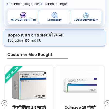
Same Dosage Form
Same Strength
WHO GMP Certified
Long Expiry
7 Days Easy Return
Bopro 150 SR Tablet ची रचना
Bupropion (150mg) SR
Customer Also Bought
BEST SELLER
B
मिनॉक्सिल 2.5 गोळी
Calmzee 25 गोळी