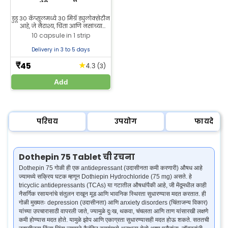
डुडू 30 कॅप्सूलमध्ये 30 मिग्रॅ ड्युलोक्सेटीन
आहे, जे नैराश्य, चिंता आणि नसांच्या
वेदनांसाठी वापरले जाते. झीलॅब
10 capsule in 1 strip
फार्मसीमधून 30 मिग्रॅ ड्युलोक्सेटीन
सर्वोत्तम किमतीत खरेदी करा.
Delivery in 3 to 5 days
45
★
₹
(3)
4.3
Add
परिचय
उपयोग
फायदे
Dothepin 75 Tablet ची रचना
Dothepin 75 गोळी ही एक antidepressant (उदासीनता कमी करणारी) औषध आहे
ज्यामध्ये सक्रिय घटक म्हणून Dothiepin Hydrochloride (75 mg) असते. हे
tricyclic antidepressants (TCAs) या गटातील औषधांपैकी आहे, जी मेंदूमधील काही
नैसर्गिक रसायनांचे संतुलन राखून मूड आणि भावनिक स्थिरता सुधारण्यास मदत करतात. ही
गोळी मुख्यतः depression (उदासीनता) आणि anxiety disorders (चिंताजन्य विकार)
यांच्या उपचारासाठी वापरली जाते, ज्यामुळे दुःख, थकवा, चंचलता आणि ताण यांसारखी लक्षणे
कमी होण्यास मदत होते. यामुळे झोप आणि एकाग्रता सुधारण्यासही मदत होऊ शकते. सततची