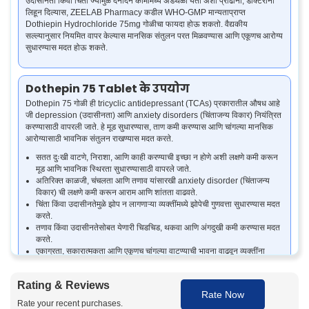
उदासीनता किंवा चिंता ज्यामुळे दैनंदिन कामांमध्ये अडथळा येतो अशा प्रौढांना, डॉक्टरांनी
लिहून दिल्यास, ZEELAB Pharmacy कडील WHO-GMP मान्यताप्राप्त
Dothiepin Hydrochloride 75mg गोळीचा फायदा होऊ शकतो. वैद्यकीय
सल्ल्यानुसार नियमित वापर केल्यास मानसिक संतुलन परत मिळवण्यास आणि एकूणच आरोग्य
सुधारण्यास मदत होऊ शकते.
Dothepin 75 Tablet के उपयोग
Dothepin 75 गोळी ही tricyclic antidepressant (TCAs) प्रकारातील औषध आहे
जी depression (उदासीनता) आणि anxiety disorders (चिंताजन्य विकार) नियंत्रित
करण्यासाठी वापरली जाते. हे मूड सुधारण्यास, ताण कमी करण्यास आणि चांगल्या मानसिक
आरोग्यासाठी भावनिक संतुलन राखण्यास मदत करते.
सतत दुःखी वाटणे, निराशा, आणि काही करण्याची इच्छा न होणे अशी लक्षणे कमी करून
मूड आणि भावनिक स्थिरता सुधारण्यासाठी वापरले जाते.
अतिरिक्त काळजी, चंचलता आणि तणाव यांसारखी anxiety disorder (चिंताजन्य
विकार) ची लक्षणे कमी करून आराम आणि शांतता वाढवते.
चिंता किंवा उदासीनतेमुळे झोप न लागणाऱ्या व्यक्तींमध्ये झोपेची गुणवत्ता सुधारण्यास मदत
करते.
तणाव किंवा उदासीनतेसोबत येणारी चिडचिड, थकवा आणि अंगदुखी कमी करण्यास मदत
करते.
एकाग्रता, सकारात्मकता आणि एकूणच चांगल्या वाटण्याची भावना वाढवून व्यक्तींना
त्यांच्या दैनंदिन जीवनात पुन्हा संतुलन मिळवण्यास मदत करते.
Rating & Reviews
Rate Now
Dothepin 75 Tablet चे फायदे
Rate your recent purchases.