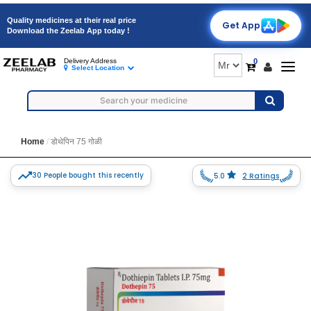
Quality medicines at their real price
Get App
Download the Zeelab App today !
0
Delivery Address
Togg
Select Location
navig
Home
डोथेपिन 75 गोळी
30 People bought this recently
5.0
2 Ratings