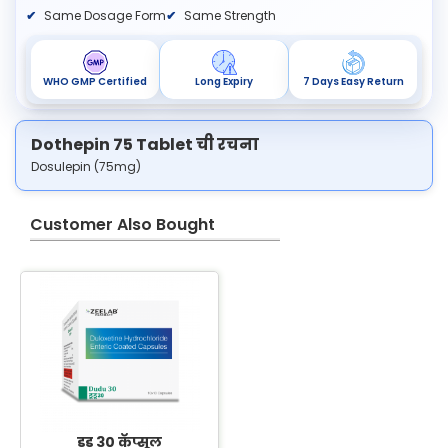
Same Dosage Form
Same Strength
WHO GMP Certified
Long Expiry
7 Days Easy Return
Dothepin 75 Tablet ची रचना
Dosulepin (75mg)
Customer Also Bought
डुडू 30 कॅप्सूल