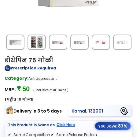
डोथेपिन 75 गोळी
Prescription Required
Category:
Antidepressant
₹ 50
MRP :
( Inclusive of all Taxes )
1 पट्टीत 10 गोळ्या
Delivery in 3 to 5 days
Karnal, 132001
This Product is Same as
Click Here
87%
You Save:
Same Composition
Same Release Pattern