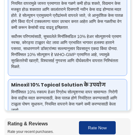
नियमित वापरामुळे जास्त प्रमाणात केस गळणे कमी होऊ शकते, विद्यमान केस
मजबूत होऊ शकतात आणि कालांतराने दिसणारी नवीन केस वाढ होण्यास मदत
होते. हे सोल्यूशन प्रामुख्याने प्रौढांमध्ये वापरले जाते, जे आनुवंशिक केस पातळ
होणे किंवा पॅटर्न टक्कलपणा यावर उपचार करत आहेत आणि केस गळतीचा वेग
कमी करून केसांची वाढ वाढवू इच्छितात.
सर्वोत्तम परिणामांसाठी, सुचवलेले मिनॉक्सिडिल 10% हेअर सोल्यूशनचे प्रमाण
स्वच्छ, कोरड्या टाळूवर थेट लावा आणि प्रभावित भागावर हलक्या हाताने
पसरवा, साधारणपणे डॉक्टरांच्या सल्ल्यानुसार दिवसातून एकदा किंवा दोनदा.
मिनॉक्सिल 10% सोल्यूशन हे WHO-GMP प्रमाणित आहे, ज्यामुळे
सुरक्षिततेची खात्री, विश्वासार्ह गुणवत्ता आणि दीर्घकालीन वापरात निश्चिंतता
मिळते.
Minoxil 10% Topical Solution के उपयोग
मिनॉक्सिल 10% स्काल्प हेअर रिग्रोथ सोल्यूशनचा वापर सामान्यतः निरोगी
केस वाढीस मदत करण्यासाठी, केस पातळ होणे नियंत्रित करण्यासाठी आणि
टाळूला पोषण सुधारून, नियमित वापराने केस गळणे कमी करण्यासाठी केला
जातो.
टाळूतील रक्ताभिसरण सुधारून पातळ झालेल्या
केसांची पुन्हा वाढ होण्यास मदत:
Rating & Reviews
भागात नवीन केस वाढीस प्रोत्साहन देते.
Rate Now
अनुवंशिक किंवा हार्मोनल कारणांशी संबंधित
पॅटर्न हेअर लॉस नियंत्रित करते:
Rate your recent purchases.