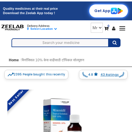
Quality medicines at their real price
Get App
Download the Zeelab App today !
0
Delivery Address
Togg
Select Location
navig
Home
मिनॉक्सिल 10% केस वाढीसाठी टॉपिकल सोल्यूशन
2395 People bought this recently
4.8
43 Ratings
Best Seller