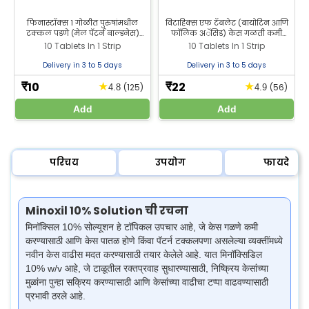
फिनास्टॉक्स 1 गोळीत पुरुषांमधील
विटाहिक्स एफ टॅबलेट (बायोटिन आणि
टक्कल पडणे (मेल पॅटर्न बाल्डनेस)
फॉलिक अॅसिड) केस गळती कमी
उपचारासाठी 1 मिग्रॅ फिनास्टेराइड आहे.
करण्यासाठी आणि निरोगी केसांच्या वाढीस
10 Tablets In 1 Strip
10 Tablets In 1 Strip
प्रभावी केस गळती उपचारासाठी झीलॅब
मदत करण्यासाठी वापरली जाते. केस
फार्मसीमधून फिनास्टॉक्स 1 गोळी खरेदी
गळतीसाठी टॅबलेट झीलॅब फार्मसीमधून
फ
Delivery in 3 to 5 days
Delivery in 3 to 5 days
करा.
खरेदी करा.
10
22
★
★
₹
₹
(125)
(56)
4.8
4.9
Add
Add
परिचय
उपयोग
फायदे
Minoxil 10% Solution ची रचना
मिनॉक्सिल 10% सोल्यूशन हे टॉपिकल उपचार आहे, जे केस गळणे कमी
करण्यासाठी आणि केस पातळ होणे किंवा पॅटर्न टक्कलपणा असलेल्या व्यक्तींमध्ये
नवीन केस वाढीस मदत करण्यासाठी तयार केलेले आहे. यात मिनॉक्सिडिल
10% w/v आहे, जे टाळूतील रक्तप्रवाह सुधारण्यासाठी, निष्क्रिय केसांच्या
मुळांना पुन्हा सक्रिय करण्यासाठी आणि केसांच्या वाढीचा टप्पा वाढवण्यासाठी
प्रभावी ठरले आहे.