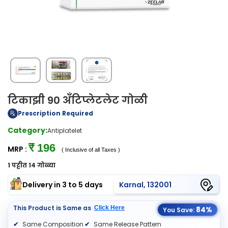
टिकाझी 90 अँटिप्लेटलेट गोळी
Prescription Required
Category:
Antiplatelet
₹ 196
MRP :
( Inclusive of all Taxes )
1 पट्टीत 14 गोळ्या
Delivery in 3 to 5 days
Karnal, 132001
This Product is Same as
Click Here
84%
You Save:
Same Composition
Same Release Pattern