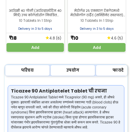
अटॉरझी 40 गोळी (अटॉरव्हास्टॅटिन 40
मेटोलॅश 25 एक्सएल टॅबलेटमध्ये
मिग्रॅ) उच्च कोलेस्टेरॉल नियंत्रित
मेटोप्रोलॉल टार्ट्रेट (सक्सिनेट स्वरूपात)
करण्यासाठी आणि हृदयविकाराचा झटका
25 मिग्रॅ आहे. हे उच्च रक्तदाब कमी
10 Tablets In 1 Strip
10 Tablets In 1 Strip
टाळण्यासाठी वापरली जाते. प्रभावी हृदय
करण्यासाठी, अँजायना (छातीत दुखणे)
आरोग्य सहाय्यासाठी झीलॅब फार्मसीमधून
कमी करण्यासाठी आणि हृदयविकाराच्या
Delivery in 3 to 5 days
Delivery in 3 to 5 days
अटॉरव्हास्टॅटिन 40 मिग्रॅ खरेदी करा.
(हार्ट फेल्युअर) उपचारासाठी वापरले जाते.
मेटोप्रोलॉल टार्ट्रेट 25 टॅबलेट झीलॅब
18
10
★
★
₹
₹
(6)
(5)
4.8
4.6
फार्मसीमधून खरेदी करा.
Add
Add
परिचय
उपयोग
फायदे
Ticazee 90 Antiplatelet Tablet ची रचना
Ticazee 90 Antiplatelet Tablet मध्ये Ticagrelor (90 mg) असते, ही औषधे
मुख्यतः हृदयाशी संबंधित आजार असलेल्या रुग्णांमध्ये रक्ताच्या गाठी (blood clots) होऊ
नयेत म्हणून वापरली जाते, जसे की तीव्र कोरोनरी सिंड्रोम (acute coronary
syndrome) किंवा हृदयविकाराचा झटका (heart attack) आल्यानंतर. हे औषध
रक्तप्रवाह सुधारून आणि स्ट्रोक (stroke) किंवा पुन्हा होणारा हृदयविकाराचा झटका
यांसारख्या गंभीर हृदयविकाराच्या गुंतागुंतीचा धोका कमी करून काम करते. Ticazee 90 हे
दीर्घकाळ हृदयाचे आरोग्य चांगले ठेवण्यासाठी महत्त्वाचे औषध आहे.