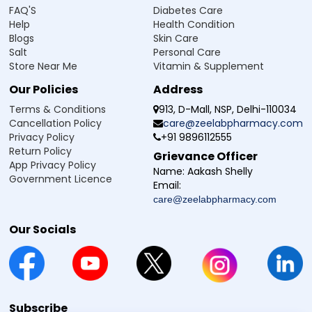
FAQ'S
Diabetes Care
Help
Health Condition
Blogs
Skin Care
Salt
Personal Care
Store Near Me
Vitamin & Supplement
Our Policies
Address
Terms & Conditions
913, D-Mall, NSP, Delhi-110034
Cancellation Policy
care@zeelabpharmacy.com
Privacy Policy
+91 9896112555
Return Policy
Grievance Officer
App Privacy Policy
Name:
Aakash Shelly
Government Licence
Email:
care@zeelabpharmacy.com
Our Socials
Subscribe