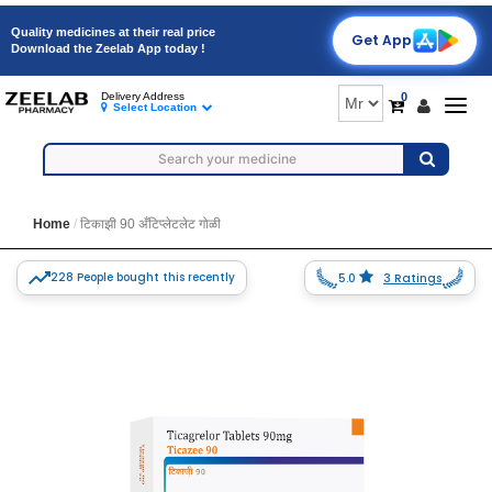
Quality medicines at their real price
Get App
Download the Zeelab App today !
0
Delivery Address
Togg
Select Location
navig
Home
टिकाझी 90 अँटिप्लेटलेट गोळी
228 People bought this recently
5.0
3 Ratings