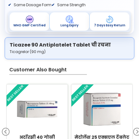
Same Dosage Form
Same Strength
WHO GMP Certified
Long Expiry
7 Days Easy Return
Ticazee 90 Antiplatelet Tablet ची रचना
Ticagrelor (90 mg)
Customer Also Bought
BEST SELLER
BEST SELLER
B
अटॉरझी 40 गोळी
मेटोलॅश 25 एक्सएल टॅबलेट