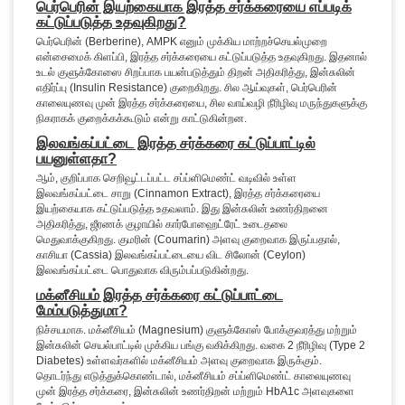
பெர்பெரின் இயற்கையாக இரத்த சர்க்கரையை எப்படிக்
கட்டுப்படுத்த உதவுகிறது?
பெர்பெரின் (Berberine), AMPK எனும் முக்கிய மாற்றச்செயல்முறை
என்சைமைக் கிளப்பி, இரத்த சர்க்கரையை கட்டுப்படுத்த உதவுகிறது. இதனால்
உடல் குளுக்கோஸை சிறப்பாக பயன்படுத்தும் திறன் அதிகரித்து, இன்சுலின்
எதிர்ப்பு (Insulin Resistance) குறைகிறது. சில ஆய்வுகள், பெர்பெரின்
காலையுணவு முன் இரத்த சர்க்கரையை, சில வாய்வழி நீரிழிவு மருந்துகளுக்கு
நிகராகக் குறைக்கக்கூடும் என்று காட்டுகின்றன.
இலவங்கப்பட்டை இரத்த சர்க்கரை கட்டுப்பாட்டில்
பயனுள்ளதா?
ஆம், குறிப்பாக செறிவூட்டப்பட்ட சப்ப்ளிமெண்ட் வடிவில் உள்ள
இலவங்கப்பட்டை சாறு (Cinnamon Extract), இரத்த சர்க்கரையை
இயற்கையாக கட்டுப்படுத்த உதவலாம். இது இன்சுலின் உணர்திறனை
அதிகரித்து, ஜீரணக் குழாயில் கார்போஹைட்ரேட் உடைதலை
மெதுவாக்குகிறது. குமரின் (Coumarin) அளவு குறைவாக இருப்பதால்,
காசியா (Cassia) இலவங்கப்பட்டையை விட சிலோன் (Ceylon)
இலவங்கப்பட்டை பொதுவாக விரும்பப்படுகின்றது.
மக்னீசியம் இரத்த சர்க்கரை கட்டுப்பாட்டை
மேம்படுத்துமா?
நிச்சயமாக. மக்னீசியம் (Magnesium) குளுக்கோஸ் போக்குவரத்து மற்றும்
இன்சுலின் செயல்பாட்டில் முக்கிய பங்கு வகிக்கிறது. வகை 2 நீரிழிவு (Type 2
Diabetes) உள்ளவர்களில் மக்னீசியம் அளவு குறைவாக இருக்கும்.
தொடர்ந்து எடுத்துக்கொண்டால், மக்னீசியம் சப்ப்ளிமெண்ட் காலையுணவு
முன் இரத்த சர்க்கரை, இன்சுலின் உணர்திறன் மற்றும் HbA1c அளவுகளை