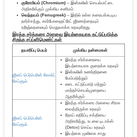
குரோமியம் (Chromium)
– இன்சுலின் செயல்பாட்டை
அதிகரிக்கும் முக்கிய கனிமம்.
வெந்தயம் (Fenugreek)
– இதில் உள்ள கரையக்கூடிய
நார்ச்சத்து, கார்போஹைட்ரேட் ஜீரணத்தையும்
உறிஞ்சுதலையும் மெதுவாக்க உதவுகிறது.
இரத்த சர்க்கரை அளவை இயற்கையாக கட்டுப்படுத்த
சிறந்த சப்ப்ளிமெண்ட்கள்
தயாரிப்பு பெயர்
முக்கிய நன்மைகள்
இரத்த சர்க்கரையை
இயற்கையாக குறைக்க உதவும்
இன்சுலின் உணர்திறனை
ஜீலாப் பெர்பெரின் கோல்ட்
மேம்படுத்தும்
கேப்சூல்
எடை கட்டுப்பாடு மற்றும்
மாற்றச்செயல்முறையை
ஆதரிக்கும்
இரத்த சர்க்கரை அளவை சீராக
வைத்திருக்க உதவும்
நோய் எதிர்ப்பு சக்தியை
ஜீலாப் பெர்பெரிஸ்
அதிகரித்து, உடலை டிடாக்ஸ்
கேப்சூல்
(Detox) செய்ய உதவும்
இயற்கை மூலிகை சாறு