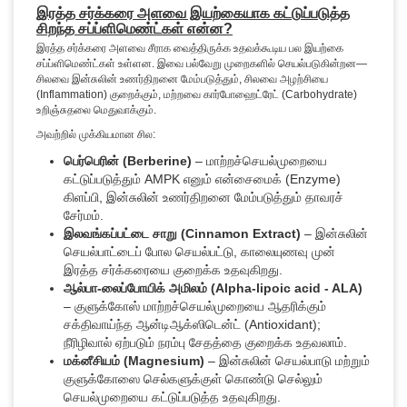
இரத்த சர்க்கரை அளவை இயற்கையாக கட்டுப்படுத்த
சிறந்த சப்ப்ளிமெண்ட்கள் என்ன?
இரத்த சர்க்கரை அளவை சீராக வைத்திருக்க உதவக்கூடிய பல இயற்கை
சப்ப்ளிமெண்ட்கள் உள்ளன. இவை பல்வேறு முறைகளில் செயல்படுகின்றன—
சிலவை இன்சுலின் உணர்திறனை மேம்படுத்தும், சிலவை அழற்சியை
(Inflammation) குறைக்கும், மற்றவை கார்போஹைட்ரேட் (Carbohydrate)
உறிஞ்சுதலை மெதுவாக்கும்.
அவற்றில் முக்கியமான சில:
பெர்பெரின் (Berberine)
– மாற்றச்செயல்முறையை
கட்டுப்படுத்தும் AMPK எனும் என்சைமைக் (Enzyme)
கிளப்பி, இன்சுலின் உணர்திறனை மேம்படுத்தும் தாவரச்
சேர்மம்.
இலவங்கப்பட்டை சாறு (Cinnamon Extract)
– இன்சுலின்
செயல்பாட்டைப் போல செயல்பட்டு, காலையுணவு முன்
இரத்த சர்க்கரையை குறைக்க உதவுகிறது.
ஆல்பா-லைப்போயிக் அமிலம் (Alpha-lipoic acid - ALA)
– குளுக்கோஸ் மாற்றச்செயல்முறையை ஆதரிக்கும்
சக்திவாய்ந்த ஆன்டிஆக்ஸிடென்ட் (Antioxidant);
நீரிழிவால் ஏற்படும் நரம்பு சேதத்தை குறைக்க உதவலாம்.
மக்னீசியம் (Magnesium)
– இன்சுலின் செயல்பாடு மற்றும்
குளுக்கோஸை செல்களுக்குள் கொண்டு செல்லும்
செயல்முறையை கட்டுப்படுத்த உதவுகிறது.