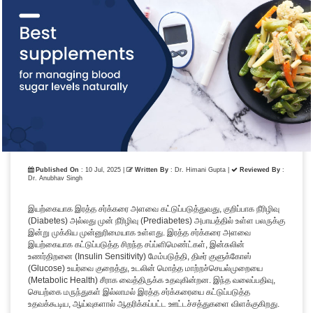
Published On
: 10 Jul, 2025 |
Written By
: Dr. Himani Gupta |
Reviewed By
:
Dr. Anubhav Singh
இயற்கையாக இரத்த சர்க்கரை அளவை கட்டுப்படுத்துவது, குறிப்பாக நீரிழிவு
(Diabetes) அல்லது முன் நீரிழிவு (Prediabetes) அபாயத்தில் உள்ள பலருக்கு
இன்று முக்கிய முன்னுரிமையாக உள்ளது. இரத்த சர்க்கரை அளவை
இயற்கையாக கட்டுப்படுத்த சிறந்த சப்ப்ளிமெண்ட்கள், இன்சுலின்
உணர்திறனை (Insulin Sensitivity) மேம்படுத்தி, திடீர் குளுக்கோஸ்
(Glucose) உயர்வை குறைத்து, உடலின் மொத்த மாற்றச்செயல்முறையை
(Metabolic Health) சீராக வைத்திருக்க உதவுகின்றன. இந்த வலைப்பதிவு,
செயற்கை மருந்துகள் இல்லாமல் இரத்த சர்க்கரையை கட்டுப்படுத்த
உதவக்கூடிய, ஆய்வுகளால் ஆதரிக்கப்பட்ட ஊட்டச்சத்துகளை விளக்குகிறது.