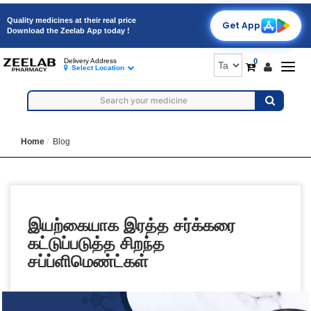
Quality medicines at their real price
Get App
Download the Zeelab App today !
0
Delivery Address
Togg
Select Location
navig
Home
Blog
இயற்கையாக இரத்த சர்க்கரை
கட்டுப்படுத்த சிறந்த
சப்ப்ளிமெண்ட்கள்