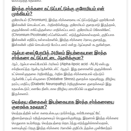
மேம்படுத்த உதவலாம்.
இரத்த சர்க்கரை கட்டுப்பாட்டுக்கு குரோமியம் ஏன்
முக்கியம்?
குரோமியம் (Chromium), இரத்த சர்க்கரையை கட்டுப்படுத்தும் ஹார்மோன்
இன்சுலின் செயல்பாட்டை அதிகரிக்கிறது. குரோமியம் குறைபாடு இருந்தால்,
குளுக்கோஸ் சகிப்புத்தன்மை பாதிக்கப்படலாம். குரோமியம் பிகோலினேட்
(Chromium Picolinate) சப்ப்ளிமெண்ட் எடுத்துக்கொள்வதால், குறிப்பாக
இன்சுலின் எதிர்ப்பு உள்ளவர்களில், இரத்த சர்க்கரை அளவு குறைந்து,
இன்சுலின் பதில் செயல்பாடு மேம்படலாம் என்று ஆய்வுகள் கூறுகின்றன.
ஆல்பா-லைப்போயிக் அமிலம் இயற்கையான இரத்த
சர்க்கரை கட்டுப்பாட்டை ஆதரிக்குமா?
ஆம், ஆல்பா-லைப்போயிக் அமிலம் (Alpha-lipoic acid - ALA) என்பது
சக்திவாய்ந்த ஆன்டிஆக்ஸிடென்ட் ஆகும். இது தசைகளில் குளுக்கோஸ்
உட்கொள்ளுதலை அதிகரித்து, அதிக இரத்த சர்க்கரையால் ஏற்படும்
ஆக்ஸிடேட்டிவ் ஸ்டிரஸை (Oxidative Stress) குறைக்க உதவுகிறது. நீரிழிவு
நரம்பு பாதிப்பு (Diabetic Neuropathy) அறிகுறிகளை குறைக்கவும் இது
உதவக்கூடும்; எனவே நீண்டகால நீரிழிவு பராமரிப்பில் பயனுள்ளதாக
இருக்கலாம்.
வெந்தய விதைகள் இயற்கையாக இரத்த சர்க்கரையை
குறைக்க உதவுமா?
வெந்தயத்தில் உள்ள கரையக்கூடிய நார்ச்சத்து, கார்போஹைட்ரேட்
ஜீரணத்தையும் உறிஞ்சுதலையும் மெதுவாக்குகிறது. இதனால் இரத்த சர்க்கரை
மெதுவாக உயர்கிறது. வெந்தயத்தை தொடர்ந்து எடுத்துக்கொள்வதால்,
உணவுக்குப் பிறகு இரத்த சர்க்கரை அளவில் குறிப்பிடத்தக்க முன்னேற்றம்