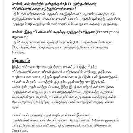
கேள்வி: ஒரே நேரத்தில் ஒன்றுக்கு மேற்பட்ட இரத்த சர்க்கரை
சப்ப்ளிமெண்ட்களை எடுத்துக்கொள்ளலாமா?
பதில்: சில சேர்க்கைகள் பாதுகாப்பாக இருக்கலாம்; ஆனால் அளவுக்கு மீறி
எடுத்துக்கொண்டால் பக்க விளைவுகள் வரலாம். முதலில் ஒன்றைத் தொடங்கி,
மருத்துவர் அல்லது நிபுணர் கண்காணிப்பில் மெதுவாக அதிகரிப்பது நல்லது.
கேள்வி: இந்த சப்ப்ளிமெண்ட்களுக்கு மருத்துவர் பரிந்துரை (Prescription)
தேவையா?
பதில்: பெரும்பாலானவை ஓவர் தி கவுண்டர் (OTC) ஆக கிடைக்கின்றன;
இருப்பினும், தொடங்குவதற்கு முன் மருத்துவ ஆலோசனை பெறுவது
சிறந்தது.
தீர்மானம்
இரத்த சர்க்கரை அளவை இயற்கையாக கட்டுப்படுத்த சிறந்த
சப்ப்ளிமெண்ட்களை உங்கள் தினசரி வாழ்க்கையில் சேர்ப்பது, குறிப்பாக
சமநிலையான உணவு மற்றும் ஒழுங்கையான உடற்பயிற்சியுடன் இணைத்தால்,
உங்கள் உடல் நலப் பயணத்தில் ஒரு நல்ல முன்னேற்றமாக இருக்கும்.
பெர்பெரின் முதல் வெந்தயம் வரை, இந்த இயற்கை சேர்மங்கள் செயற்கை
மருந்துகளின் மீது முழுமையாக சார்ந்திருக்காமல், குறிவைத்த ஆதரவை
வழங்குகின்றன. ஆனால், சப்ப்ளிமெண்ட்கள் ஒரு அதிசய மாத்திரை அல்ல—
அவை சீராகவும், சிந்தித்து பயன்படுத்தப்படும் போது தான் சிறந்த பலனை
தரும்.
உங்கள் உடல் நலத்தைப் பற்றி விழிப்புணர்வுடன் இருங்கள்,
முன்னெச்சரிக்கையுடன் செயல்படுங்கள், மேலும் உங்கள் சிகிச்சை முறையில்
மாற்றம் செய்யும் முன் எப்போதும் ஒரு சுகாதார நிபுணரிடம் ஆலோசனை
பெறுங்கள்.