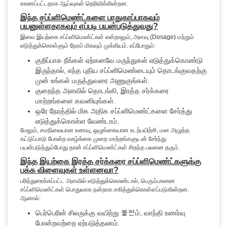
காணப்பட்டதாக ஆய்வுகள் தெரிவிக்கின்றன.
இந்த சப்ப்ளிமெண்ட்களை பாதுகாப்பாகவும்
பயனுள்ளதாகவும் எப்படி பயன்படுத்துவது?
இவை இயற்கை சப்ப்ளிமெண்ட்கள் என்றாலும், அளவு (Dosage) மற்றும்
எடுத்துக்கொள்ளும் நேரம் மிகவும் முக்கியம். எப்போதும்:
குறிப்பாக நீங்கள் ஏற்கனவே மருந்துகள் எடுத்துக்கொண்டு
இருந்தால், எந்த புதிய சப்ப்ளிமெண்டையும் தொடங்குவதற்கு
முன் உங்கள் மருத்துவரை அணுகுங்கள்.
குறைந்த அளவில் தொடங்கி, இரத்த சர்க்கரை
மாற்றங்களை கவனியுங்கள்.
ஒரே நேரத்தில் மிக அதிக சப்ப்ளிமெண்ட்களை சேர்த்து
எடுத்துக்கொள்ள வேண்டாம்.
மேலும், சமநிலையான உணவு, ஒழுங்கையான உடற்பயிற்சி, மன அழுத்த
கட்டுப்பாடு போன்ற வாழ்க்கை முறை மாற்றங்களுடன் சேர்ந்து
பயன்படுத்தும்போது தான் சப்ப்ளிமெண்ட்கள் சிறந்த பலனை தரும்.
இந்த இயற்கை இரத்த சர்க்கரை சப்ப்ளிமெண்ட்களுக்கு
பக்க விளைவுகள் உள்ளனவா?
பரிந்துரைக்கப்பட்ட அளவில் எடுத்துக்கொண்டால், பெரும்பாலான
சப்ப்ளிமெண்ட்கள் பொதுவாக நன்றாக சகித்துக்கொள்ளப்படுகின்றன.
ஆனால்:
பெர்பெரின் சிலருக்கு வயிற்று 불편ம், வாந்தி உணர்வு
போன்றவற்றை ஏற்படுத்தலாம்.