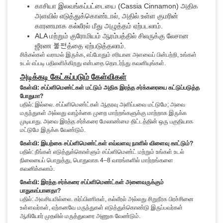
காசியா இலவங்கப்பட்டையை (Cassia Cinnamon) அதிக
அளவில் எடுத்துக்கொண்டால், அதில் உள்ள குமரின்
காரணமாக கல்லீரல் மீது அழுத்தம் ஏற்படலாம்.
ALA மற்றும் குரோமியம் ஆரம்பத்தில் சிலருக்கு லேசான
ஜீரண 불편த்தை ஏற்படுத்தலாம்.
சிக்கல்கள் வராமல் இருக்க, எப்போதும் சரியான அளவைப் பின்பற்றி, உங்கள்
உடல் எப்படி பதிலளிக்கிறது என்பதை தொடர்ந்து கவனியுங்கள்.
அடிக்கடி கேட்கப்படும் கேள்விகள்
கேள்வி: சப்ப்ளிமெண்ட்கள் மட்டும் அதிக இரத்த சர்க்கரையை கட்டுப்படுத்த
போதுமா?
பதில்: இல்லை. சப்ப்ளிமெண்ட்கள் ஆதரவு அளிப்பவை மட்டுமே; அவை
மருந்துகள் அல்லது வாழ்க்கை முறை மாற்றங்களுக்கு மாற்றாக இருக்க
முடியாது. அவை இரத்த சர்க்கரை மேலாண்மை திட்டத்தின் ஒரு பகுதியாக
மட்டுமே இருக்க வேண்டும்.
கேள்வி: இயற்கை சப்ப்ளிமெண்ட்கள் எவ்வளவு நாளில் விளைவு காட்டும்?
பதில்: நீங்கள் எடுத்துக்கொள்ளும் சப்ப்ளிமெண்ட் மற்றும் உங்கள் உடல்
நிலையைப் பொறுத்து, பொதுவாக 4–8 வாரங்களில் மாற்றங்களை
கவனிக்கலாம்.
கேள்வி: இரத்த சர்க்கரை சப்ப்ளிமெண்ட்கள் அனைவருக்கும்
பாதுகாப்பானதா?
பதில்: அவசியமில்லை. கர்ப்பிணிகள், கல்லீரல் அல்லது சிறுநீரக பிரச்சினை
உள்ளவர்கள், ஏற்கனவே மருந்துகள் எடுத்துக்கொண்டு இருப்பவர்கள்
ஆகியோர் முதலில் மருத்துவரை அணுக வேண்டும்.