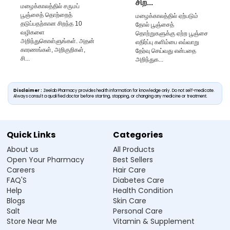
சிற...
மழைக்காலத்தில் சருமப்
பூஞ்சைத் தொற்றைத்
மழைக்காலத்தில் ஏற்படும்
தடுப்பதற்கான சிறந்த 10
தோல் பூஞ்சைத்
வழிகளை
தொற்றுகளுக்கு ஏற்ற பூஞ்சை
அறிந்துகொள்ளுங்கள். அதன்
எதிர்ப்பு களிம்பை எவ்வாறு
காரணங்கள், அறிகுறிகள்,
தேர்வு செய்வது என்பதை
சி...
அறிந்துக...
Disclaimer :
Zeelab Pharmacy provides health information for knowledge only. Do not self-medicate.
Always consult a qualified doctor before starting, stopping, or changing any medicine or treatment.
Quick Links
Categories
About us
All Products
Open Your Pharmacy
Best Sellers
Careers
Hair Care
FAQ'S
Diabetes Care
Help
Health Condition
Blogs
Skin Care
Salt
Personal Care
Store Near Me
Vitamin & Supplement