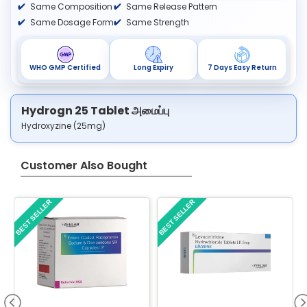
Same Composition
Same Release Pattern
Same Dosage Form
Same Strength
WHO GMP Certified
Long Expiry
7 Days Easy Return
Hydrogn 25 Tablet அமைப்பு
Hydroxyzine (25mg)
Customer Also Bought
BEST SELLER
BEST SELLER
B