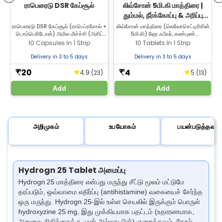
ராபெரைடு DSR கேப்சூல்
லிவ்சோன் 5மி.கி மாத்திரை |
தும்மல், நீர்க்கோப்பு & அரிப்பு
ஆகியவற்றிற்கான ஒவ்வாமை
ராபெரைடு DSR கேப்சூல் (ராபெப்ரசோல் +
லிவ்சோன் மாத்திரை (லெவோசெட்டிரிசின்
டொம்பெரிடோன்) அமில மீள்ச்சி (அசிட்
5மி.கி) ஹே ஃபீவர், கண்புண்
நிவாரணம்
ரிஃப்ளக்ஸ்) மற்றும் பெப்டிக் அல்சர் நோயை
(கன்ஜங்க்டிவைட்டிஸ்), ஈக்சிமா, நமைச்சல்
10 Capsules In 1 Strip
10 Tablets In 1 Strip
சிகிச்சை செய்ய பயன்படுத்தப்படுகிறது.
(ஹைவ்ஸ்) மற்றும் பூச்சிக் கடி
பயனுள்ள நிவாரணத்திற்காக ராபெரைடு
எதிர்வினைகளை சிகிச்சை செய்ய
Delivery in 3 to 5 days
Delivery in 3 to 5 days
DSR கேப்சூலை ஜீலாப் மருந்தகத்தில்
பயன்படுகிறது. லிவ்சோன் மாத்திரையை
இருந்து வாங்குங்கள்.
ஜீலாப் பார்மசியில் வாங்குங்கள்.
20
4
★
★
₹
₹
(23)
(13)
4.9
5
Add
Add
அறிமுகம்
உபயோகம்
பயன்படுத்தவும்
Hydrogn 25 Tablet அமைப்பு
Hydrogn 25 மாத்திரை என்பது மருந்து சீட்டு மூலம் மட்டுமே
தரப்படும், ஒவ்வாமை எதிர்ப்பு (antihistamine) வகையைச் சேர்ந்த
ஒரு மருந்து. Hydrogn 25-இல் உள்ள செயலில் இருக்கும் பொருள்
hydroxyzine 25 mg, இது முக்கியமாக பதட்டம் (உதாரணமாக,
அறுவை சிகிச்சைக்கு முன் அல்லது பின்) குறைக்கவும், தோல்