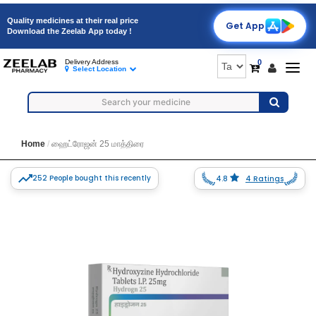
Quality medicines at their real price
Get App
Download the Zeelab App today !
0
Delivery Address
Togg
Select Location
navig
Home
ஹைட்ரோஜன் 25 மாத்திரை
252 People bought this recently
4.8
4 Ratings