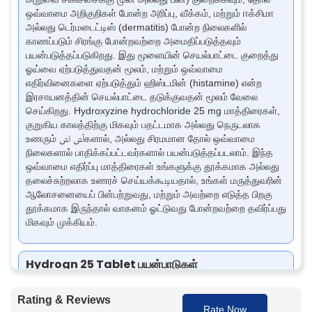
ஒவ்வாமை அறிகுறிகள் போன்ற அரிப்பு, வீக்கம், மற்றும் ஈக்சிமா
அல்லது டெர்மடைட்டிஸ் (dermatitis) போன்ற நிலைகளில்
காணப்படும் சிரங்கு போன்றவற்றை அமைதிப்படுத்தவும்
பயன்படுத்தப்படுகிறது. இது மூளையின் செயல்பாட்டை குறைத்து
ஓய்வை ஏற்படுத்துவதன் மூலம், மற்றும் ஒவ்வாமை
எதிர்வினைகளை ஏற்படுத்தும் ஹிஸ்டமின் (histamine) என்ற
இரசாயனத்தின் செயல்பாட்டை தடுக்குவதன் மூலம் வேலை
செய்கிறது. Hydroxyzine hydrochloride 25 mg மாத்திரைகள்,
குறுகிய காலத்திற்கு மிகவும் பதட்டமாக அல்லது நெருடலாக
உணரும் أش اش‌களால், அல்லது சிரமமான தோல் ஒவ்வாமை
நிலைகளால் பாதிக்கப்பட்டவர்களால் பயன்படுத்தப்படலாம். இந்த
ஒவ்வாமை எதிர்ப்பு மாத்திரைகள் உங்களுக்கு தூக்கமாக அல்லது
தலைச்சுற்றலாக உணரச் செய்யக்கூடியதால், உங்கள் மருத்துவரின்
ஆலோசனையைப் பின்பற்றுவது, மற்றும் அவற்றை எடுத்த பிறகு
தூக்கமாக இருந்தால் வாகனம் ஓட்டுவது போன்றவற்றை தவிர்ப்பது
மிகவும் முக்கியம்.
Hydrogn 25 Tablet பயன்பாடுகள்
Hydrogn 25 மாத்திரை என்பது பதட்டம், நெருக்கடி, மற்றும்
ஒவ்வாமை நிவாரணத்திற்கு பொதுவாக எழுதப்படும் ஒரு பயனுள்ள
Rating & Reviews
மருந்து. மனதை அமைதிப்படுத்துவது, மற்றும் அரிப்பு, சிரங்கு
Rate Now