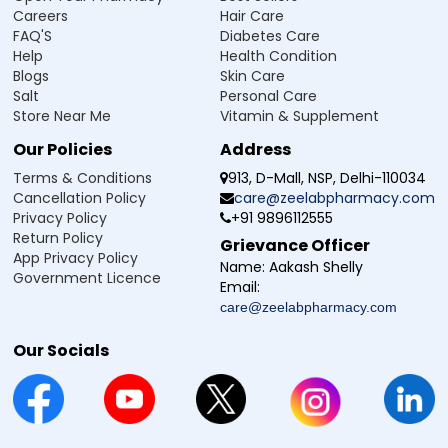
Careers
Hair Care
சுகத்தையும் உடல் நலத்தையும் மேம்படுத்துகிறது.
FAQ'S
Diabetes Care
Help
Health Condition
Blogs
Skin Care
Hydrogn 25 Tablet எப்படி பயன்படுத்துவது
Salt
Personal Care
Hydroxyzine 25 mg மாத்திரையை பாதுகாப்பாகவும்,
Store Near Me
Vitamin & Supplement
பயனுள்ளதாகவும் பயன்படுத்த மிகவும் கவனமாக
எடுத்துக்கொள்ள வேண்டும். பரிந்துரைக்கப்பட்ட அளவு மற்றும்
Our Policies
Address
வழிமுறைகளைப் பின்பற்றும்போது, பதட்டம் மற்றும் ஒவ்வாமை
Terms & Conditions
913, D-Mall, NSP, Delhi-110034
அறிகுறிகளை சிறப்பாக கட்டுப்படுத்த முடியும்.
Cancellation Policy
care@zeelabpharmacy.com
Hydrogn 25 ஒவ்வாமை எதிர்ப்பு (Antiallergic) மாத்திரையை
Privacy Policy
+91 9896112555
உங்கள் மருத்துவர் கூறியபடி துல்லியமாக
Return Policy
Grievance Officer
எடுத்துக்கொள்ளுங்கள்.
App Privacy Policy
Name:
Aakash Shelly
மாத்திரையை கடிக்காமல் அல்லது உடைக்காமல், முழுவதும்
Government Licence
Email:
தண்ணீருடன் விழுங்குங்கள்.
care@zeelabpharmacy.com
வயிற்று எரிச்சலை தவிர்க்க, உணவுக்குப் பிறகு
எடுத்துக்கொள்வது நல்லது.
Our Socials
எப்போதும் மருத்துவர் கூறிய அளவையே பின்பற்றுங்கள்; உங்கள்
விருப்பப்படி அளவை அதிகப்படுத்தவோ, மீண்டும் மீண்டும்
எடுத்துக்கொள்ளவோ வேண்டாம்.
நீங்கள் தினசரி எடுக்கும் திட்டத்தில் இருந்தால், உங்கள்
hydroxyzine மாத்திரையை ஒவ்வொரு நாளும் ஒரே நேரத்தில்