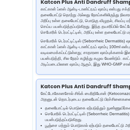
Katcon Plus Anti Dandruff Shamp
காட்கான் ப்ளஸ் ஆன்டி-டாண்ட்ரஃப் ஷாம்பு என்பது ச
தலையோட்டு தொற்று அல்லது நோய்களிலிருந்து நிவாரணம்
அரிப்பு உள்ள தலையோட்டு, பொடுகு விழுதல், சிவப்
செய்ய பயன்படுத்தப்படுகிறது. இந்த தயாரிப்பில் கேட
செபோரிக் டெர்மட்டிட்டிஸ், அரிப்பு உள்ள தலையோட்டு
செபோரிக் டெர்மட்டிட்டிஸ் (Seborrheic Dermatitis)
காட்கான் ப்ளஸ் ஆன்டி-டாண்ட்ரஃப் ஷாம்பு 100ml என்ப
வடிவமைக்கப்பட்டுள்ளது; சாதாரண ஷாம்புக்களால் இத
பயன்படுத்தி, சில நேரம் கழித்து கழுவ வேண்டும். கா
அடிப்படையிலான ஷாம்பு ஆகும், இது WHO-GMP சான்ற
Katcon Plus Anti Dandruff Shamp
கேட்டோகோனசோல் சிங்க் பைரிதியோன் (Ketoconazole 
அதனுடன் தொடர்புடைய தலையோட்டு பிரச்சினைகளை கவன
தலையோட்டில் பொடுகை ஏற்படுத்தும் நுண்ணுயிர்க
செபோரிக் டெர்மட்டிட்டிஸ் (Seborrheic Dermatit
பயன்படுத்தப்படுகிறது.
பூஞ்சை மற்றும் பொடுகால் ஏற்படும் தலையோட்டு அரி