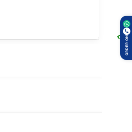
பண்புகள் கொண்டது; இது பொடுகு மற்றும் செபோரிக்
ட்டு சூழலை பராமரிக்க உதவுகிறது.
த ஆன்டி-டாண்ட்ரஃப் ஷாம்புவாக
, தொடர்ந்து பயன்படுத்தும்போது சுகமாக உணர
ORDER ON
த்திகரிப்பாக பயன்படுத்தப்படுகிறது. பாதுகாப்பாக