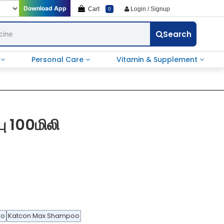
Download App
Cart
Login / Signup
0
Search
e
Personal Care
Vitamin & Supplement
பு 100மிலி
oo
Katcon Max Shampoo