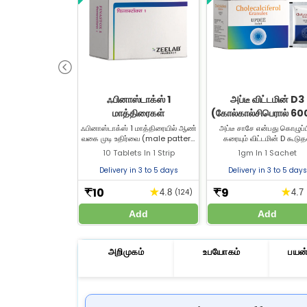
ஃபினாஸ்டாக்ஸ் 1
அப்டீ விட்டமின் D3
மாத்திரைகள்
(கோல்கால்சிபெரால் 6
IU) சாசே | எலும்பு & மூ
ஃபினாஸ்டாக்ஸ் 1 மாத்திரையில் ஆண்
அப்டீ சாசே என்பது கொழுப்ப
வகை முடி உதிர்வை (male pattern
கரையும் விட்டமின் D கூடுத
ஆரோக்கியத்திற்கு
baldness) சிகிச்சை செய்ய 1 மி.கி
மருந்தாகும். இது உணவு மற்ற
10 Tablets In 1 Strip
1gm In 1 Sachet
ஃபினாஸ்டரைடு உள்ளது. பயனுள்ள
கூடுதல் மருந்துகளில் உள்ள கால
முடி உதிர்வு சிகிச்சைக்காக Zeelab
மற்றும் பாஸ்பரஸை உடல் உறி
Delivery in 3 to 5 days
Delivery in 3 to 5 days
மருந்தகத்தில் இருந்து ஃபினாஸ்டாக்ஸ்
உதவுகிறது. வாங்க எங்கள்
1 மாத்திரையை வாங்குங்கள்.
இணையதளத்தைப் பார்வையிடுங
10
9
★
★
₹
₹
4.8
(124)
4.7
Add
Add
அறிமுகம்
உபயோகம்
பயன்