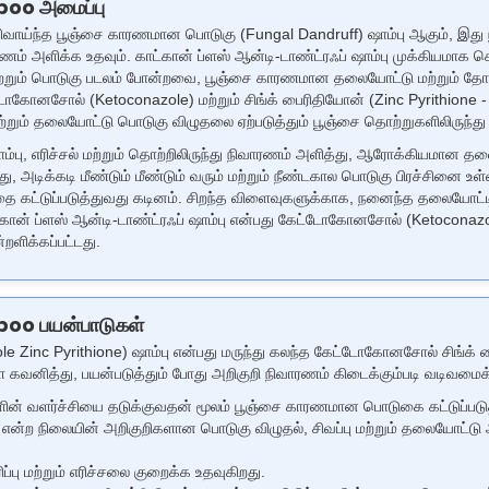
oo அமைப்பு
க்திவாய்ந்த பூஞ்சை காரணமான பொடுகு (Fungal Dandruff) ஷாம்பு ஆகும், இது 
 அளிக்க உதவும். காட்கான் ப்ளஸ் ஆன்டி-டாண்ட்ரஃப் ஷாம்பு முக்கியமாக செபோ
பு மற்றும் பொடுகு படலம் போன்றவை, பூஞ்சை காரணமான தலையோட்டு மற்றும் 
்டோகோனசோல் (Ketoconazole) மற்றும் சிங்க் பைரிதியோன் (Zinc Pyrithione - 
 மற்றும் தலையோட்டு பொடுகு விழுதலை ஏற்படுத்தும் பூஞ்சை தொற்றுகளிலிருந்த
 ஷாம்பு, எரிச்சல் மற்றும் தொற்றிலிருந்து நிவாரணம் அளித்து, ஆரோக்கியமான
து, அடிக்கடி மீண்டும் மீண்டும் வரும் மற்றும் நீண்டகால பொடுகு பிரச்சினை உ
ை கட்டுப்படுத்துவது கடினம். சிறந்த விளைவுகளுக்காக, நனைந்த தலையோட்டில
ட்கான் ப்ளஸ் ஆன்டி-டாண்ட்ரஃப் ஷாம்பு என்பது கேட்டோகோனசோல் (Ketoconazole
ளிக்கப்பட்டது.
oo பயன்பாடுகள்
Zinc Pyrithione) ஷாம்பு என்பது மருந்து கலந்த கேட்டோகோனசோல் சிங்க் பை
ித்து, பயன்படுத்தும் போது அறிகுறி நிவாரணம் கிடைக்கும்படி வடிவமைக்க
ளின் வளர்ச்சியை தடுக்குவதன் மூலம் பூஞ்சை காரணமான பொடுகை கட்டுப்படுத
is) என்ற நிலையின் அறிகுறிகளான பொடுகு விழுதல், சிவப்பு மற்றும் தலையோட்டு
ப்பு மற்றும் எரிச்சலை குறைக்க உதவுகிறது.