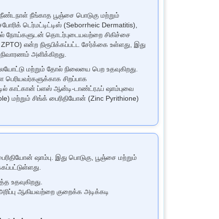
நீண்டநாள் நீங்காத பூஞ்சை பொடுகு மற்றும்
ரிக் டெர்மட்டிட்டிஸ் (Seborrheic Dermatitis),
தோல் நோய்களுடன் தொடர்புடையவற்றை சிகிச்சை
ZPTO) என்ற நிரூபிக்கப்பட்ட சேர்க்கை உள்ளது, இது
ு நிவாரணம் அளிக்கிறது.
 தலையோட்டு மற்றும் தோல் நிலையை பெற உதவுகிறது.
ள்ள பெரியவர்களுக்காக சிறப்பாக
் காட்கான் ப்ளஸ் ஆன்டி-டாண்ட்ரஃப் ஷாம்புவை
) மற்றும் சிங்க் பைரிதியோன் (Zinc Pyrithione)
ரிதியோன் ஷாம்பு. இது பொடுகு, பூஞ்சை மற்றும்
ப்பட்டுள்ளது.
்த உதவுகிறது.
 அரிப்பு ஆகியவற்றை குறைக்க அடிக்கடி