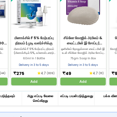
மினாக்சில் F 5% மேற்பரப்பு
சீக்லோ கோஜிக் அமிலம் &
க
0000
திரவம் | முடி வளர்ச்சிக்கு
வைட்டமின் இ சோப்பு |
ட்டு
கருமை, புள்ளிகள் மற்றும்
கரும
ில்
மினாக்சில் F 5% மேற்பரப்பு திரவம்
ஒளிவீசும் தோலுக்கான வைட்டமின் இ
கோஜிக
ல்
(மினாக்சிடில் 5%, ஃபினாஸ்டரைடு
உடன் சீக்லோ கோஜிக் அமில சோப்பு.
C
ஒற்றுமையற்ற நிறத்தை
ஒள
ும்
0.1%) என்பது முடி உதிர்வுக்கு
இதன் நன்மைகள், பயன்பாடு மற்றும்
நன்
60ml In 1 Bottle
75gm Soap In Box
குறைக்க உதவும்
்சியம்
பயன்படுத்தப்படும் மருந்தாகும். இது
மலிவான விலை பற்றி அறியுங்கள்.
ZEEL
ஞ்ச
முடி கூந்தல்களுக்கு இரத்த ஓட்டத்தை
மேலும் பிரகாசமான, ஆரோக்கியமான
கோஜிக
Delivery in 3 to 5 days
Delivery in 3 to 5 days
அதிகரித்து, முடி உதிர்வைத் தடுத்து,
தோலுக்காக கோஜிக் அமில சோப்பை
கி
்கள்.
மீண்டும் வளர்ச்சியை
இப்போது வாங்குங்கள்!
செய
275
49
★
★
₹
₹
₹
(44)
4.7
(839)
4.7
(111)
ஊக்குவிக்கிறது.
ம
Add
Add
படுத்தவும்
அது எப்படி வேலை
எப்படி பயன்படுத்துவது
பக்க வி
செய்கிறது