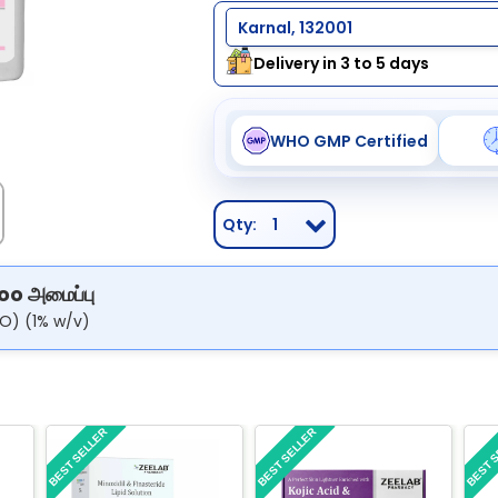
Karnal, 132001
Delivery in 3 to 5 days
WHO GMP Certified
Qty:
1
o அமைப்பு
TO) (1% w/v)
BEST SELLER
BEST SELLER
BEST 