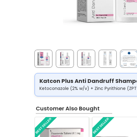
Katcon Plus Anti Dandruff Shampo
Ketoconazole (2% w/v) + Zinc Pyrithione (ZP
Customer Also Bought
BEST SELLER
BEST SELLER