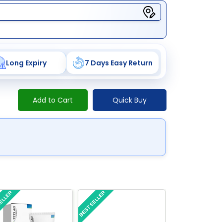
Long Expiry
7 Days Easy Return
Add to Cart
Quick Buy
SELLER
BEST SELLER
BEST SELLER