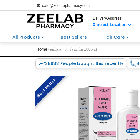
care@zeelabpharmacy.com
Delivery Address
Select Location
All Products
Best Sellers
Hair Care
Home
காட்கான் ப்ளஸ் ஷாம்பு 100மிலி
28933 People bought this recently
4
Best Seller