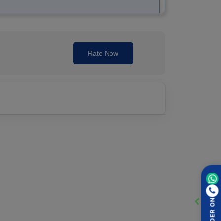
izures) ஏற்படாமல் தடுக்க உதவுகிறது. இது நரம்பு
pilepsy) சிகிச்சைக்கு இது ஒரு பயனுள்ள மருந்தாக
Rate Now
லது உணவு இல்லாமல் எடுத்துக்கொள்ளப்படுகிறது.
ஏற்படும் ஆபத்து அதிகரிக்கலாம்.
ORDER ON