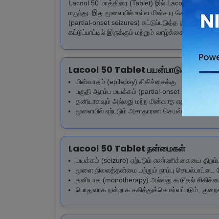
Lacool 50 மாத்திரை (Tablet) இல் Lacosamide 50mg 
மருந்து. இது மூளையில் உள்ள மின்சார செயல்பாட்டை நி
(partial-onset seizures) கட்டுப்படுத்த தனியாகவும் 
கட்டுப்பாட்டில் இருக்கும் மற்றும் வாழ்க்கை தரம் மேம்பட
Lacool 50 Tablet பயன்பாடுகள்
மின்வாதம் (epilepsy) சிகிச்சைக்கு
பகுதி ஆரம்ப மயக்கம் (partial-onset seizures) கட்
தனியாகவும் அல்லது மற்ற மின்வாத எதிர்ப்பு மருந்து
மூளையில் ஏற்படும் அசாதாரண செயல்பாட்டை தடுக்
Lacool 50 Tablet நன்மைகள்
மயக்கம் (seizure) ஏற்படும் எண்ணிக்கையை திறம்
மூளை நிலைத்தன்மை மற்றும் நரம்பு செயல்பாட்டை ம
தனியாக (monotherapy) அல்லது கூடுதல் சிகிச்ச
பொதுவாக நன்றாக சகித்துக்கொள்ளப்படும், குறைவா