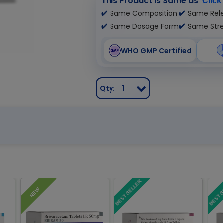
This Product is Same as
Click
Same Composition
Same Rele
Same Dosage Form
Same Str
WHO GMP Certified
Qty:
1
BEST SELLER
BEST 
NEW