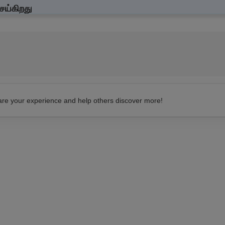
ெய்கிறது
ின்சார சிக்னல்களை மெதுவாக்குவதன் மூலம் செயல்படுகிறது. இது மயக்கம் (se
யான தூண்டுதலை (excessive excitation) குறைக்கிறது. இதனால் மின்வாதம் (e
வது
ி எடுத்துக்கொள்ளுங்கள். பொதுவாக இது ஒரு நாளில் இரு முறை, உணவுடன் அல்
hare your experience and help others discover more!
ிடீரென மருந்தை நிறுத்த வேண்டாம், அப்படி நிறுத்தினால் மயக்கம் (seizure) 
ங்கள்