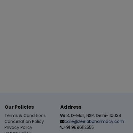
னை
பானம் (alcohol) தவிர்க்கவும்
கனம் ஓட்ட வேண்டாம்
ினைகள் இருந்தால் மருத்துவருக்கு தெரிவிக்கவும்
ன்படுத்த பரிந்துரைக்கப்படாது
் (withdrawal symptoms) ஏற்படலாம்
 (suicidal thoughts) உள்ளதா என்று கவனிக்கவும்
ிறது?
ற்றும் பகுதி வகை fits (partial‑onset seizures) களை சிகிச்சை செய்ய பய
Our Policies
Address
Terms & Conditions
913, D-Mall, NSP, Delhi-110034
Cancellation Policy
care@zeelabpharmacy.com
ரம் ஆகும்?
Privacy Policy
+91 9896112555