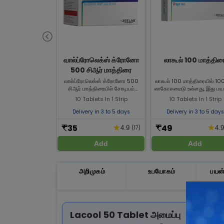
வால்ப்ரோலெக்ஸ் க்ரோனோ
லாகூல் 100 மாத்திர
500 சிஆர் மாத்திரை
வால்ப்ரோலெக்ஸ் க்ரோனோ 500
லாகூல் 100 மாத்திரையில் 100
சிஆர் மாத்திரையில் சோடியம்
லாகோசமைடு உள்ளது, இது மய
வால்ப்ரோயேட் (500 மி.கி) உள்ளது.
(fits/க seizures) வராம
10 Tablets In 1 Strip
10 Tablets In 1 Strip
இது மயக்கம் (எபிலப்சி) சிகிச்சையில்
தடுப்பதற்கு பயன்படுத்தப்படுக
பயன்படுத்தப்படுகிறது. ஜீலாப்
லாகூல் 100-ஐ Zeelab
Delivery in 3 to 5 days
Delivery in 3 to 5 days
பார்மசியில் இருந்து வால்ப்ரோலெக்ஸ்
மருந்தகத்தில் வாங்குங்கள்
க்ரோனோ 500 சிஆர் மாத்திரையை
35
49
★
★
₹
₹
4.9
(17)
4.
வாங்குங்கள்.
Add
Add
அறிமுகம்
உபயோகம்
பயன்
Lacool 50 Tablet அமைப்பு