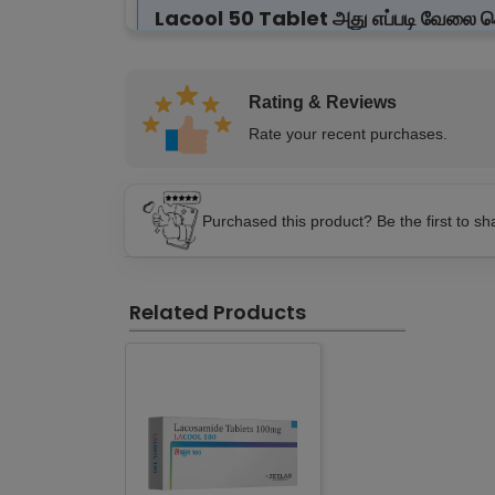
Lacool 50 Tablet அது எப்படி வேலை ச
Lacool 50 மாத்திரை, மூளையில் ஏற்படும் அசாதாரண ம
செல்களின் செயல்பாட்டை நிலைப்படுத்தி, அதிகப்படி
இருக்கும்.
Rating & Reviews
Rate your recent purchases.
Lacool 50 Tablet எப்படி பயன்படுத்து
Lacool 50 மாத்திரையை உங்கள் மருத்துவர் கூறியபட
Purchased this product? Be the first to s
மாத்திரையை முழுவதும் தண்ணீருடன் விழுங்குங்கள். த
Lacool 50 Tablet பக்க விளைவு
Related Products
தலைசுற்றல் மற்றும் தூக்க கலக்கம் (drowsiness)
தலைவலி
வாந்தி உணர்வு (nausea) மற்றும் வாந்தி
சோர்வு (fatigue)
மங்கலான பார்வை (blurred vision)
சமநிலை இழப்பு
மனச்சோர்வு (depression) அல்லது மனநிலை மாற்ற