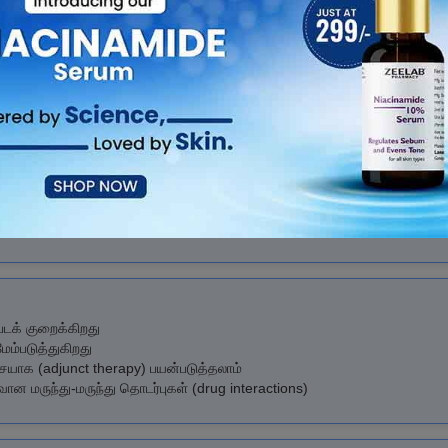
உள்ளது. இது மயக்கம் (seizures) ஏற்படும் மின்வாதம் (epilepsy) நோயாளிகளி
லைப்படுத்தி, மயக்கம் ஏற்படும் அடிக்கடி மற்றும் தீவிரத்தைக் குறைக்க உதவுக
அல்லது மற்ற மருந்துகளுடன் சேர்த்தும் கொடுக்கப்படுகிறது. மருத்துவர் கூறியப
ும்.
டுப்படுத்த
களுடன் (anti-epileptic medications) சேர்த்தும் பயன்படுத்தப்படுகிறது
க உதவும்
படக் குறைக்கிறது
ேம்படுத்துகிறது
ையாக (adjunct therapy) பயன்படுத்தலாம்
ன மருந்து-மருந்து தொடர்புகள் (drug interactions)