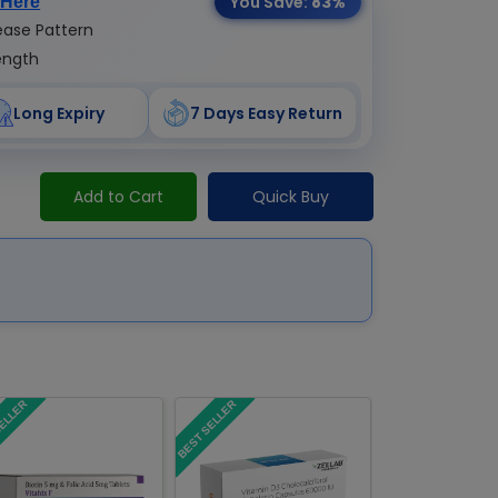
You Save:
83%
 Here
ase Pattern
ength
Long Expiry
7 Days Easy Return
Add to Cart
Quick Buy
SELLER
BEST SELLER
BEST SELLER