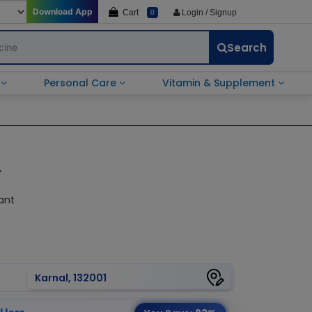
Download App
Cart
Login / Signup
0
Search
e
Personal Care
Vitamin & Supplement
ை
ant
Karnal, 132001