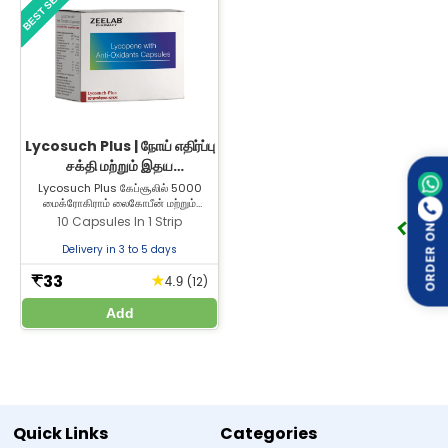
BEST SELLER
Multiprex Soft Gelatin Capsules வழிமுறைகளுக்கு ஏற்ப எடுத்துக்
கொண்டால் பொதுவாக பாதுகாப்பானது. சிலருக்கு லேசான பக்கவிளைவுகள்
Raja
-
Verified Buyer
தோன்றலாம், அவை:
on Aug 13, 2024
5
வயிற்று 불편ம் அல்லது லேசான செரிமான சிரமம்
வாந்தி உணர்வு (nausea)
Review
தலைவலி
Good product
சுற்றல் அல்லது தலைசுற்றல்
Lycosuch Plus | நோய் எதிர்ப்பு
அரிதாக, சிரங்கு அல்லது அரிப்பு போன்ற ஒவ்வாமை (allergic reaction)
சக்தி மற்றும் இதய
அறிகுறிகள்
எந்தவொரு அசாதாரணமான அல்லது நீடித்த அறிகுறிகளையும் கவனித்தால்,
ஆரோக்கியத்தை மேம்படுத்த
Lycosuch Plus கேப்சூலில் 5000
கேப்சூல் எடுத்துக் கொள்வதை நிறுத்தி உடனடியாக மருத்துவர் அல்லது
மைக்ரோகிராம் லைகோபீன் மற்றும்
உதவும்
சுகாதார நிபுணரை அணுகவும்.
ஆன்டிஆக்ஸிடன்ட்கள் உள்ளன, இது
10 Capsules In 1 Strip
ORDER ON
ஊட்டச்சத்து குறைபாடுகளை சிகிச்சை
செய்ய உதவுகிறது. சிறந்த விலையில்
Delivery in 3 to 5 days
Zeelab Pharmacy-இல் இருந்து
Multiprex Soft Gelatin Capsules பாதுகாப்பு
Lycosuch Plus ஆன்டிஆக்ஸிடன்ட்ஸ்
33
★
₹
(12)
4.9
ஆலோசனை
கேப்சூலை வாங்குங்கள்.
Add
கேப்சூலை வழிமுறைகளுக்கு ஏற்ப மட்டுமே எடுத்துக் கொள்ளவும்;
பரிந்துரைக்கப்பட்ட அளவை மீற வேண்டாம்.
குழந்தைகள் எட்டாத இடத்தில் வைக்கவும்; குளிர்ந்த, உலர்ந்த இடத்தில்,
நேரடி வெயிலில் இருந்து விலகி சேமிக்கவும்.
நீங்கள் கர்ப்பமாக இருந்தால், பாலூட்டும் தாயாக இருந்தால், அல்லது
ஏதேனும் உடல்நல பிரச்சினைகள் இருந்தால், பயன்படுத்துவதற்கு முன்
மருத்துவர் அல்லது சுகாதார நிபுணரை அணுகவும்.
Quick Links
Categories
மருத்துவர் அறிவுறுத்தாமல், இதே வகை வைட்டமின்கள் மற்றும் கனிமங்கள்