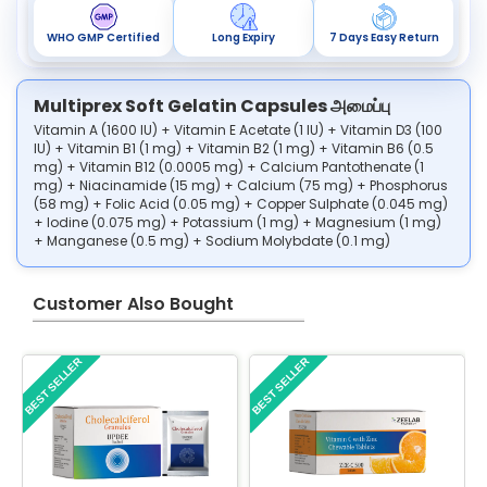
WHO GMP Certified
Long Expiry
7 Days Easy Return
Multiprex Soft Gelatin Capsules அமைப்பு
Vitamin A (1600 IU) + Vitamin E Acetate (1 IU) + Vitamin D3 (100
IU) + Vitamin B1 (1 mg) + Vitamin B2 (1 mg) + Vitamin B6 (0.5
mg) + Vitamin B12 (0.0005 mg) + Calcium Pantothenate (1
mg) + Niacinamide (15 mg) + Calcium (75 mg) + Phosphorus
(58 mg) + Folic Acid (0.05 mg) + Copper Sulphate (0.045 mg)
+ Iodine (0.075 mg) + Potassium (1 mg) + Magnesium (1 mg)
+ Manganese (0.5 mg) + Sodium Molybdate (0.1 mg)
Customer Also Bought
BEST SELLER
BEST SELLER
B