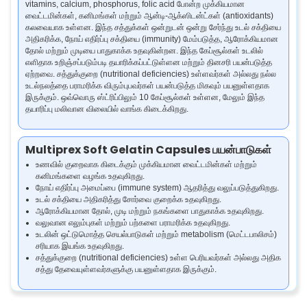
vitamins, calcium, phosphorus, folic acid போன்ற முக்கியமான
வைட்டமின்கள், கனிமங்கள் மற்றும் ஆன்டி-ஆக்ஸிடன்ட்கள் (antioxidants)
கலவையாக உள்ளன. இந்த சத்துக்கள் ஒன்றுடன் ஒன்று சேர்ந்து உடல் சக்தியை
அதிகரிக்க, நோய் எதிர்ப்பு சக்தியை (immunity) மேம்படுத்த, ஆரோக்கியமான
தோல் மற்றும் முடியை பாதுகாக்க உதவுகின்றன. இந்த கேப்சூல்கள் உடலில்
எளிதாக உறிஞ்சப்படும்படி தயாரிக்கப்பட்டுள்ளன மற்றும் தினசரி பயன்படுத்த
ஏற்றவை. சத்துக்குறை (nutritional deficiencies) உள்ளவர்கள் அல்லது நல்ல
உடல்நலத்தை பராமரிக்க விரும்புபவர்கள் பயன்படுத்த மிகவும் பயனுள்ளதாக
இருக்கும். ஒவ்வொரு ஸ்ட்ரிப்பிலும் 10 கேப்சூல்கள் உள்ளன, மேலும் இந்த
தயாரிப்பு மலிவான விலையில் வாங்க கிடைக்கிறது.
Multiprex Soft Gelatin Capsules பயன்பாடுகள்
உணவில் குறைவாக கிடைக்கும் முக்கியமான வைட்டமின்கள் மற்றும்
கனிமங்களை வழங்க உதவுகிறது.
நோய் எதிர்ப்பு அமைப்பை (immune system) ஆதரித்து வலுப்படுத்துகிறது.
உடல் சக்தியை அதிகரித்து சோர்வை குறைக்க உதவுகிறது.
ஆரோக்கியமான தோல், முடி மற்றும் நகங்களை பாதுகாக்க உதவுகிறது.
வலுவான எலும்புகள் மற்றும் பற்களை பராமரிக்க உதவுகிறது.
உடலின் ஒட்டுமொத்த செயல்பாடுகள் மற்றும் metabolism (மெட்டபாலிசம்)
சரியாக இயங்க உதவுகிறது.
சத்துக்குறை (nutritional deficiencies) உள்ள பெரியவர்கள் அல்லது அதிக
சத்து தேவையுள்ளவர்களுக்கு பயனுள்ளதாக இருக்கும்.