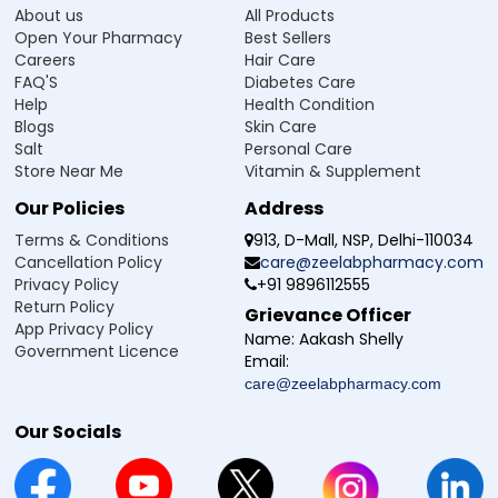
உள்ள பிற supplements (சப்ப்ளிமென்ட்கள்) உடன் சேர்த்து எடுத்துக்
About us
All Products
கொள்ள வேண்டாம்.
Open Your Pharmacy
Best Sellers
ஒவ்வாமை (allergic reaction) அறிகுறிகள் அல்லது ஏதேனும்
Careers
Hair Care
அசாதாரணமான அறிகுறிகள் தெரிந்தால் உடனே பயன்படுத்துவதை நிறுத்தி
மருத்துவரை அணுகவும்.
FAQ'S
Diabetes Care
Help
Health Condition
Blogs
Skin Care
அடிக்கடி கேட்கப்படும் கேள்விகள்
Salt
Personal Care
Store Near Me
Vitamin & Supplement
Q1. Multiprex Soft Gelatin Capsules எதற்காக
Our Policies
Address
பயன்படுத்தப்படுகிறது?
Terms & Conditions
913, D-Mall, NSP, Delhi-110034
Ans.இது ஒரு multivitamin மற்றும் multimineral supplement. இது
Cancellation Policy
care@zeelabpharmacy.com
உடலில் உள்ள ஊட்டச்சத்து குறைபாட்டை நிரப்ப, நோய் எதிர்ப்பு சக்தியை
Privacy Policy
+91 9896112555
(immunity) அதிகரிக்க, சக்தியை (energy) உயர்த்த, ஆரோக்கியமான
தோல், முடி, நகம் ஆகியவற்றை பராமரிக்க மற்றும் உடல்நலத்தை முழுமையாக
Return Policy
Grievance Officer
நல்ல நிலையில் வைத்திருக்க உதவுகிறது.
App Privacy Policy
Name:
Aakash Shelly
Government Licence
Email:
Q2. Multiprex Soft Gelatin Capsules எப்படி
care@zeelabpharmacy.com
எடுத்துக்கொள்ள வேண்டும்?
Our Socials
Q3. குழந்தைகள் Multiprex Soft Gelatin Capsules
எடுத்துக்கொள்ளலாமா?