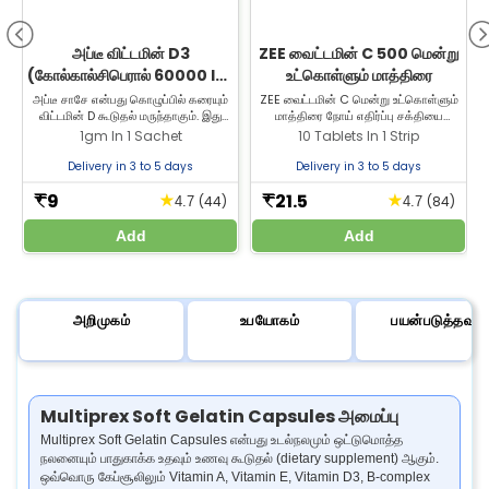
அப்டீ விட்டமின் D3
ZEE வைட்டமின் C 500 மென்று
(கோல்கால்சிபெரால் 60000 IU)
உட்கொள்ளும் மாத்திரை
சாசே | எலும்பு & மூட்டு
அப்டீ சாசே என்பது கொழுப்பில் கரையும்
ZEE வைட்டமின் C மென்று உட்கொள்ளும்
விட்டமின் D கூடுதல் மருந்தாகும். இது
மாத்திரை நோய் எதிர்ப்பு சக்தியை
ஆரோக்கியத்திற்கு
உணவு மற்றும் கூடுதல் மருந்துகளில் உள்ள
அதிகரிக்க, தோல் ஆரோக்கியத்தை
1gm In 1 Sachet
10 Tablets In 1 Strip
கால்சியம் மற்றும் பாஸ்பரஸை உடல் உறிஞ்ச
பாதுகாக்க மற்றும் ஆன்டி-ஆக்ஸிடென்ட்
உதவுகிறது. வாங்க எங்கள்
பாதுகாப்பை வழங்க உதவுகிறது. சிறந்த
Delivery in 3 to 5 days
Delivery in 3 to 5 days
இணையதளத்தைப் பார்வையிடுங்கள்.
விலையில் வைட்டமின் C மாத்திரையை
இப்போது வாங்குங்கள்.
9
21.5
★
★
₹
₹
(44)
(84)
4.7
4.7
Add
Add
அறிமுகம்
உபயோகம்
பயன்படுத்தவும்
Multiprex Soft Gelatin Capsules அமைப்பு
Multiprex Soft Gelatin Capsules என்பது உடல்நலமும் ஒட்டுமொத்த
நலனையும் பாதுகாக்க உதவும் உணவு கூடுதல் (dietary supplement) ஆகும்.
ஒவ்வொரு கேப்சூலிலும் Vitamin A, Vitamin E, Vitamin D3, B-complex