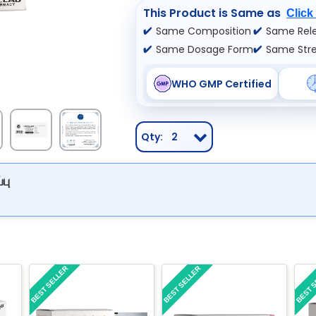
This Product is Same as
Click
Same Composition
Same Rele
Same Dosage Form
Same Str
WHO GMP Certified
Qty:
2
பு
BEST SELLER
BEST SELLER
BEST 