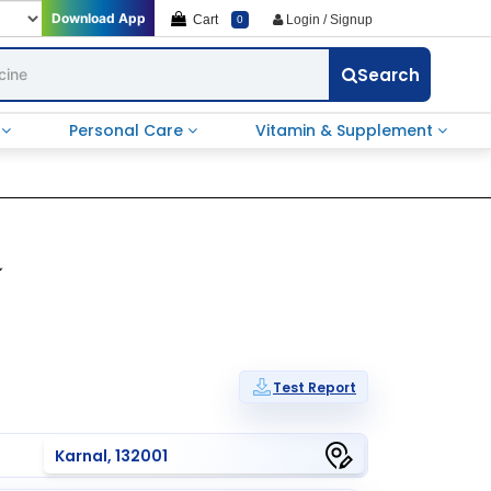
Download App
Cart
Login / Signup
0
Search
e
Personal Care
Vitamin & Supplement
ை
Test Report
Karnal, 132001