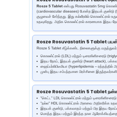
Rosze 5 Tablet
என்பது Rosuvastatin 5mg கொண்ட ஒ
(cardiovascular diseases) போன்ற இதயக் குண்டு (hea
குழுவைச் சேர்ந்தது. இது கல்லீரலில் கொலஸ்ட்ரால் 
உதவுகிறது. அதிக கொலஸ்ட்ரால் காரணமாக இதய நோய் 
Rosze Rosuvastatin 5 Tablet பயன்
Rosze 5 Tablet கீழ்க்கண்ட நிலைகளுக்கு மருத்துவர் ப
கொலஸ்ட்ரால் (LDL) மற்றும் டிரைகிளிசரைடு (tri
இதய நோய், இதயக் குண்டு (heart attack), பக்க
ஹைப்பர்லிபிடீமியா (hyperlipidemia – ரத்தத்தில் அ
முன்பு இதய சம்பந்தமான பிரச்சினை இருந்தவர்க
Rosze Rosuvastatin 5 Tablet நன்
"கெட்ட" LDL கொலஸ்ட்ரால் மற்றும் டிரைகிளிசரை
"நல்ல" HDL கொலஸ்ட்ரால் அளவை அதிகரிக்க உதவு
இதயக் குண்டு, பக்கவாதம் மற்றும் பிற இதய நோய
மொத்த இதய மற்றும் இரத்த நாள ஆரோக்கியத்தை (c