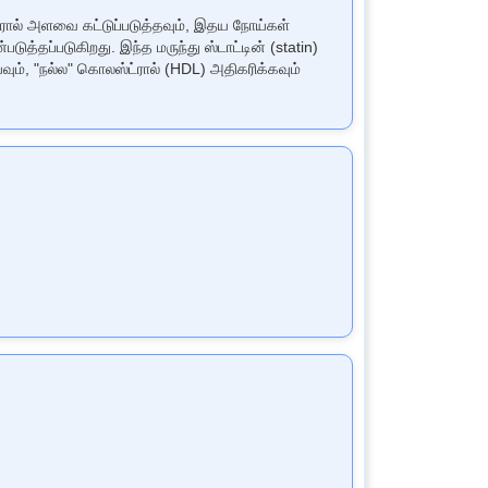
்ரால் அளவை கட்டுப்படுத்தவும், இதய நோய்கள்
ுத்தப்படுகிறது. இந்த மருந்து ஸ்டாட்டின் (statin)
ும், "நல்ல" கொலஸ்ட்ரால் (HDL) அதிகரிக்கவும்