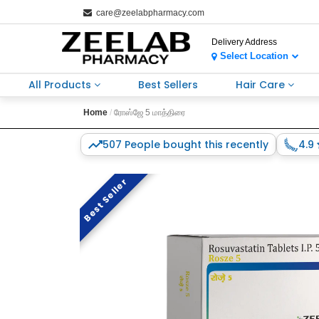
care@zeelabpharmacy.com
Delivery Address
Select Location
All Products
Best Sellers
Hair Care
Home
ரோஸ்ஜே 5 மாத்திரை
507 People bought this recently
4.9
Best Seller