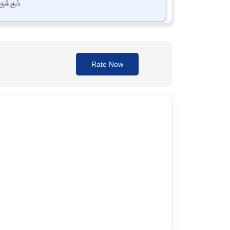
ுக்கும்
்கிய பங்கு வகிக்கிறது. கொலஸ்ட்ரால் உற்பத்தியை
Rate Now
 அதிகரிக்கவும் உதவுகிறது. இதனால் மொத்த இதய
் கொள்ளவும். மாத்திரையை ஒரு கண்ணாடி
கள் மருத்துவரின் அறிவுரையைப் பின்பற்றவும், கூறிய