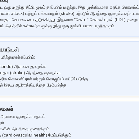
ரு மருந்து சீட்டு மூலம் தரப்படும் மருந்து. இது முக்கியமாக அதிக கொலஸ்ட
rt attack) மற்றும் பக்கவாதம் (stroke) ஏற்படும் ஆபத்தை குறைக்கவும் பயன்பட
உருவாகும் செயலையை தடுக்கிறது. இதனால் "கெட்ட" கொலஸ்ட்ரால் (LDL) குறையவ
ஆபத்தில் உள்ளவர்களுக்கு இது ஒரு முக்கியமான மருந்தாகும்.
பாடுகள்
ரிந்துரைக்கப்படும்:
glyceride) அளவை குறைக்க
வாதம் (stroke) ஆபத்தை குறைக்க
திக கொலஸ்ட்ரால் மற்றும் கொழுப்பு) கட்டுப்படுத்த
ளில் இதய ஆரோக்கியத்தை மேம்படுத்த
மைகள்
டு அளவை குறைக்க உதவும்
ம்
்களின் ஆபத்தை குறைக்கும்
ardiovascular health) மேம்படுத்தும்