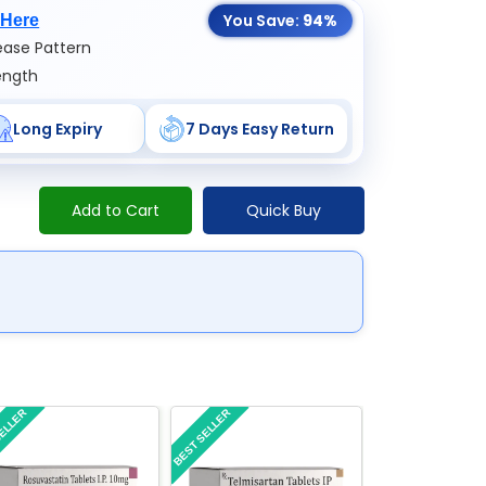
You Save:
94%
 Here
ase Pattern
ength
Long Expiry
7 Days Easy Return
Add to Cart
Quick Buy
SELLER
BEST SELLER