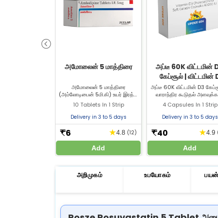
அமோலைன் 5 மாத்திரை
அப்டீ 60K விட்டமின் 
கேப்சூல் | விட்டமின் 
குறைபாடு மற்றும் எலும்
அமோலைன் 5 மாத்திரை
அப்டீ 60K விட்டமின் D3 கேப்ச
(அம்லோடிபைன் 5மி.கி) உயர் இரத்த
வாராந்திர கூடுதல் அளவுக்
ஆரோக்கியத்திற்கு
அழுத்தத்தை சிகிச்சை செய்யவும்,
கோல்கால்சிபெரால் உள்ளது. 
10 Tablets In 1 Strip
4 Capsules In 1 Strip
அஞ்சைனாவைத் தடுக்கவும்
பெரியவர்களில் விட்டமின் D 
பயன்படுத்தப்படுகிறது. அமோலைன் 5
எலும்பு வலிமை, தசை மற்றும் 
Delivery in 3 to 5 days
Delivery in 3 to 5 days
மாத்திரையை Zeelab மருந்தகத்தில்
எதிர்ப்பு சக்தியை மேம்படுத
வாங்குங்கள்.
உதவுகிறது.
6
40
★
★
₹
₹
4.8
(12)
4.9
Add
Add
அறிமுகம்
உபயோகம்
பயன்
Rosze Rosuvastatin 5 Tablet அமைப