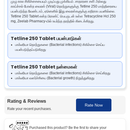
முழு கால சிகிச்சையையும் முடிப்பது முக்கியம். சாதாரண சளி அல்லது
காய்ச்சல் போன்ற வைரஸ் (Viral) தொற்றுகளுக்கு Tetline 250 மாத்திரையை
பயன்படுத்த வேண்டாம், ஏனெனில் இது வைரஸ்களுக்கு எதிராக பயனில்லை.
Tetline 250 Tablet என்ற பிராண்ட் பெயருடன் உள்ள Tetracycline Hcl 250
mg, Zeelab Pharmacy-யில் உயர்ந்த தரத்தில் கிடைக்கிறது.
Tetline 250 Tablet பயன்பாடுகள்
பாக்டீரியா தொற்றுகளை (Bacterial infections) சிகிச்சை செய்ய
பயன்படுத்தப்படுகிறது
Tetline 250 Tablet நன்மைகள்
பாக்டீரியா தொற்றுகளை (Bacterial infections) சிகிச்சை செய்கிறது
பாக்டீரியா வளர்ச்சியை (Bacterial growth) நிறுத்துகிறது
Tetline 250 Tablet அது எப்படி வேலை செய்கிறது
Rating & Reviews
Tetline 250 மாத்திரை (Tetracycline 250mg) பாக்டீரியா வளர்ச்சிக்கு
Rate Now
தேவையான முக்கிய புரதங்களை (Proteins) உருவாக்குவதைக் கெடுத்து,
Rate your recent purchases.
அவை பெருகுவதைத் தடுத்து, நோய் எதிர்ப்பு அமைப்பு (Immune system)
தொற்றை நீக்க உதவுகிறது.
Purchased this product? Be the first to share your