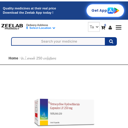
Quality medicines at their real price
Get App
Download the Zeelab App today !
0
Delivery Address
Togg
Select Location
navig
Home
டெட்லைன் 250 மாத்திரை