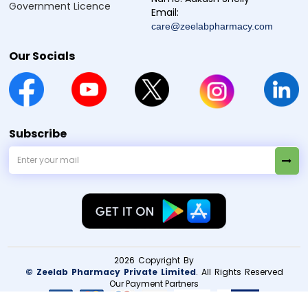
Government Licence
சுவாச பாதை தொற்று, சிறுநீரக பாதை (urinary tract) தொற்று, மற்றும்
Email:
தோல் தொற்று போன்ற bacterial (பாக்டீரியா) தொற்றுகளை சிகிச்சை செய்ய
care@zeelabpharmacy.com
பயன்படுத்தப்படுகிறது.
Our Socials
Q2. Tetline 250 Tablet-க்கு ஏதேனும் பக்க விளைவுகள்
உள்ளனவா?
Q3. நான் நன்றாக உணர்ந்தால் Tetline 250 எடுத்ததை
நிறுத்தலாமா?
Subscribe
Manufacturer / Marketer:
Zeelab Pharmacy Pvt Ltd.
2026 Copyright By
© Zeelab Pharmacy Private Limited
. All Rights Reserved
Our Payment Partners