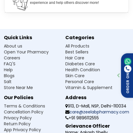
Tetline 250 Tablet எப்படி பயன்படுத்துவது
experience and help others discover more!
இந்த மருந்தை உங்கள் மருத்துவர் கூறிய அளவு (Dose) மற்றும் காலத்திற்கு
(Duration) தக்கவாறு எடுத்துக்கொள்ளுங்கள்.
Tetline 250 Tablet பக்க விளைவு
Quick Links
Categories
வாந்தி உணர்வு (Nausea)
தலைசுற்றல் (Dizziness)
About us
All Products
Open Your Pharmacy
Best Sellers
Careers
Hair Care
Tetline 250 Tablet பாதுகாப்பு ஆலோசனை
FAQ'S
Diabetes Care
மதுபானம் (Alcohol):
Tetline 250 மாத்திரை எடுத்துக்கொள்ளும் போது
Help
Health Condition
மதுபானம் குடிக்க வேண்டாம்.
Blogs
Skin Care
ORDER ON
கர்ப்பம் (Pregnancy):
Tetline 250 மாத்திரை கர்ப்ப காலத்தில்
Salt
Personal Care
பயன்படுத்துவது பாதுகாப்பானதல்ல, உங்கள் மருத்துவரை அணுகவும்.
Store Near Me
Vitamin & Supplement
வாகனம் ஓட்டுதல் (Driving):
Tetline 250 மாத்திரை உங்கள் வாகனம்
ஓட்டும் திறனை பாதிக்கக்கூடும்.
Our Policies
Address
Terms & Conditions
913, D-Mall, NSP, Delhi-110034
அடிக்கடி கேட்கப்படும் கேள்விகள்
Cancellation Policy
care@zeelabpharmacy.com
Privacy Policy
+91 9896112555
Q1. Tetline 250 Tablet எதற்காக பயன்படுத்தப்படுகிறது?
Return Policy
Grievance Officer
App Privacy Policy
Name:
Aakash Shelly
Ans.Tetline 250 Tablet ஒரு antibiotic (ஆண்டிபயாட்டிக்) மருந்து. இது