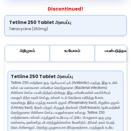
Discontinued!
Tetline 250 Tablet அமைப்பு
Tetracycline (250mg)
அறிமுகம்
உபயோகம்
பயன்படுத்தவும்
Tetline 250 Tablet அமைப்பு
Tetline 250 மாத்திரை ஒரு ஆன்டிபயாட்டிக் (Antibiotic) மருந்து, இது உடலில்
உள்ள பல வகையான பாக்டீரியா தொற்றுகளை (Bacterial infections)
சிகிச்சை செய்ய பயன்படுத்தப்படுகிறது. இது பாக்டீரியாவின் வளர்ச்சியும்
பரவலும் நிற்க உதவி செய்து, உங்கள் உடல் தொற்றை எதிர்த்து போராட
உதவுகிறது. இந்த மருந்து சுவாசக் குழாய் (Respiratory tract), சிறுநீரக குழாய்
(Urinary tract), தோல் மற்றும் மிருதுத் திசுக்கள் (Soft tissues) ஆகியவற்றின்
தொற்றுகளை சிகிச்சை செய்ய பயனுள்ளதாக உள்ளது. Tetline 250
மாத்திரையை உங்கள் மருத்துவர் கூறியபடி மட்டுமே, பொதுவாக ஒரு முழு
கண்ணாடி தண்ணீருடன் எடுத்துக்கொள்ள வேண்டும். நீங்கள் நலம் பெறத்
தொடங்கினாலும், தொற்று முழுமையாக நீங்குவதற்காக, மருத்துவர் கூறிய