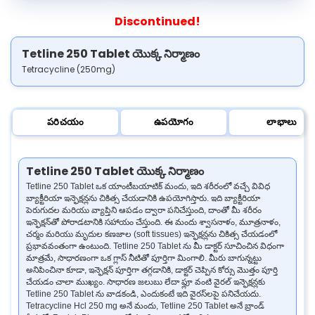
Discontinued!
Tetline 250 Tablet యొక్క నిర్మాణం
Tetracycline (250mg)
పరిచయం
ఉపయోగం
లాభాలు
Tetline 250 Tablet యొక్క నిర్మాణం
Tetline 250 Tablet ఒక యాంటీబయాటిక్ మందు, ఇది శరీరంలో వచ్చే వివిధ
బ్యాక్టీరియా ఇన్ఫెక్షన్లను చికిత్స చేయడానికి ఉపయోగిస్తారు. ఇది బ్యాక్టీరియా
పెరుగుదల మరియు వ్యాప్తిని ఆపడం ద్వారా పనిచేస్తుంది, దాంతో మీ శరీరం
ఇన్ఫెక్షన్‌తో పోరాడటానికి సహాయం చేస్తుంది. ఈ మందు శ్వాసనాళం, మూత్రనాళం,
చర్మం మరియు మృదుల కణజాల (soft tissues) ఇన్ఫెక్షన్లను చికిత్స చేయడంలో
ప్రభావవంతంగా ఉంటుంది. Tetline 250 Tablet ను మీ డాక్టర్ సూచించిన విధంగా
మాత్రమే, సాధారణంగా ఒక గ్లాస్ నీటితో పూర్తిగా మింగాలి. మీరు బాగున్నట్టు
అనిపించినా కూడా, ఇన్ఫెక్షన్ పూర్తిగా తగ్గడానికి, డాక్టర్ చెప్పిన కోర్సు మొత్తం పూర్తి
చేయడం చాలా ముఖ్యం. సాధారణ జలుబు లేదా ఫ్లూ వంటి వైరల్ ఇన్ఫెక్షన్లకు
Tetline 250 Tablet ను వాడకండి, ఎందుకంటే ఇది వైరస్‌లపై పనిచేయదు.
Tetracycline Hcl 250 mg అనే మందు, Tetline 250 Tablet అనే బ్రాండ్