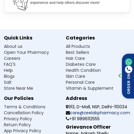
experience and help others discover more!
Tetline 250 Tablet సైడ్ ఎఫెక్ట్
వికారం
తల తిరగడం
Quick Links
Categories
Tetline 250 Tablet నుండి భద్రతా సలహా
About us
All Products
మద్యం:
Tetline 250 Tablet తీసుకుంటున్నప్పుడు మద్యం సేవించకండి.
Open Your Pharmacy
Best Sellers
గర్భధారణ:
Tetline 250 Tablet ను గర్భధారణ సమయంలో వాడటం సురక్షితం
Careers
Hair Care
కాదు, మీ డాక్టర్‌ను సంప్రదించండి.
FAQ'S
Diabetes Care
డ్రైవింగ్:
Tetline 250 Tablet మీ డ్రైవింగ్ సామర్థ్యాన్ని ప్రభావితం చేయవచ్చు.
Help
Health Condition
Blogs
Skin Care
ORDER ON
తరచుగా అడిగే ప్రశ్నలు
Salt
Personal Care
Store Near Me
Vitamin & Supplement
Q1. Tetline 250 Tablet ఏ కోసం వాడుతారు?
Our Policies
Address
Ans.Tetline 250 Tablet ఒక యాంటీబయాటిక్ (antibiotic) మందు. ఇది
Terms & Conditions
913, D-Mall, NSP, Delhi-110034
శ్వాసనాళ ఇన్ఫెక్షన్, మూత్రనాళ ఇన్ఫెక్షన్, చర్మ ఇన్ఫెక్షన్ వంటి బ్యాక్టీరియా ఇన్ఫెక్షన్లను
Cancellation Policy
care@zeelabpharmacy.com
చికిత్స చేయడానికి వాడుతారు.
Privacy Policy
+91 9896112555
Return Policy
Q2. Tetline 250 Tablet కి ఎలాంటి దుష్ప్రభావాలు ఉంటాయా?
Grievance Officer
App Privacy Policy
Name:
Aakash Shelly