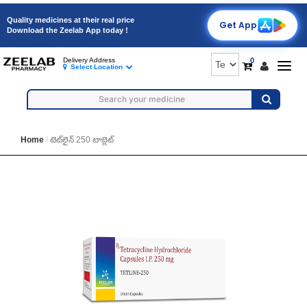
Quality medicines at their real price
Get App
Download the Zeelab App today !
0
Delivery Address
Togg
Select Location
navig
Home
టెట్‌లైన్ 250 టాబ్లెట్