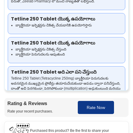
పేరుతో, Zeelab Pharmacy లో మంచి నాణ్యతతో లభిస్తుంది.
Tetline 250 Tablet యొక్క ఉపయోగాలు
బ్యాక్టీరియా ఇన్ఫెక్షన్లను చికిత్స చేయడానికి ఉపయోగిస్తారు
Tetline 250 Tablet యొక్క ఉపయోగాలు
బ్యాక్టీరియా ఇన్ఫెక్షన్లను చికిత్స చేస్తుంది
బ్యాక్టీరియా పెరుగుదలను ఆపుతుంది
Tetline 250 Tablet అది ఎలా పని చేస్తుంది
Tetline 250 Tablet (Tetracycline 250mg) బ్యాక్టీరియా పెరుగుదలకు
అవసరమైన ముఖ్యమైన ప్రోటీన్లు తయారుచేయకుండా ఆపడం ద్వారా పనిచేస్తుంది,
దాంతో అవి పెరగకుండా, పెరిగిపోకుండా (multiplication) అడ్డుకుంటుంది మరియు
ఇమ్యూన్ సిస్టమ్ (immune system) ఇన్ఫెక్షన్‌ను తొలగించడానికి సహాయం
చేస్తుంది.
Rating & Reviews
Rate Now
Rate your recent purchases.
Tetline 250 Tablet ఎలా ఉపయోగించాలి
ఈ మందును మీ డాక్టర్ సూచించిన మోతాదు మరియు కాలవ్యవధి ప్రకారం
తీసుకోండి.
Purchased this product? Be the first to share your