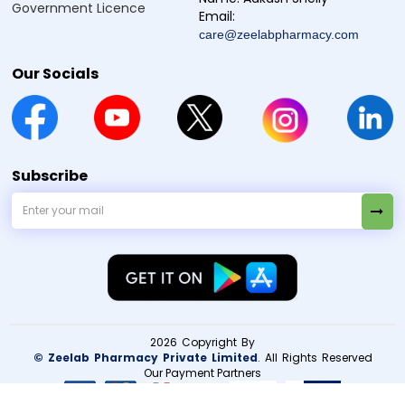
Government Licence
Q3. నాకు బాగానే అనిపించినప్పుడు Tetline 250 తీసుకోవడం
Email:
ఆపవచ్చా?
care@zeelabpharmacy.com
Our Socials
Manufacturer / Marketer:
Zeelab Pharmacy Pvt Ltd.
Subscribe
2026 Copyright By
© Zeelab Pharmacy Private Limited
. All Rights Reserved
Our Payment Partners