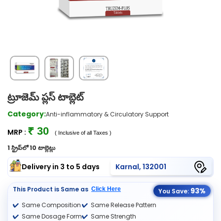
ట్రూజెమ్ ప్లస్ టాబ్లెట్
Category:
Anti-inflammatory & Circulatory Support
₹ 30
MRP :
( Inclusive of all Taxes )
1 స్ట్రిప్‌లో 10 టాబ్లెట్లు
Delivery in 3 to 5 days
Karnal, 132001
This Product is Same as
Click Here
93%
You Save:
Same Composition
Same Release Pattern
Same Dosage Form
Same Strength