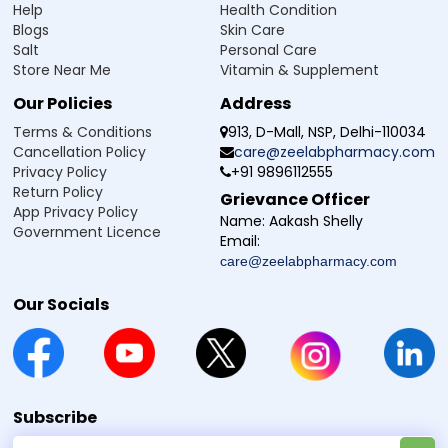
Q5. Truzem Plus పిల్లలకు సరిపోతుందా?
Help
Health Condition
Blogs
Skin Care
Salt
Personal Care
Store Near Me
Vitamin & Supplement
Manufacturer / Marketer:
Our Policies
Address
Zeelab Pharmacy Pvt Ltd.
Terms & Conditions
913, D-Mall, NSP, Delhi-110034
Written By
Reviewed By
Cancellation Policy
care@zeelabpharmacy.com
Dr. Himani Gupta
Dr. Anubhav Singh
Privacy Policy
+91 9896112555
PhD in Pharmacology
M.B.B.S
Return Policy
Grievance Officer
App Privacy Policy
Name:
Aakash Shelly
Government Licence
డిస్క్లైమర్ :
Zeelab Pharmacy ద్వార ప్రధాన్ కి గై స్వాస్థ్య సంబంధం ఉద్దేశ్య సే है. కిసి భీ స్వాస్థ్య సమస్య లేదా స్థితి
Email:
స్వయం దవ న లేదు. కిసి భీ దవా యా ఉపచార కో షురూ కరణే, బంద కరణే యోగ్య చికిత్స సే పరమర్ష అవశ్య కరెన్.
care@zeelabpharmacy.com
Our Socials
Subscribe