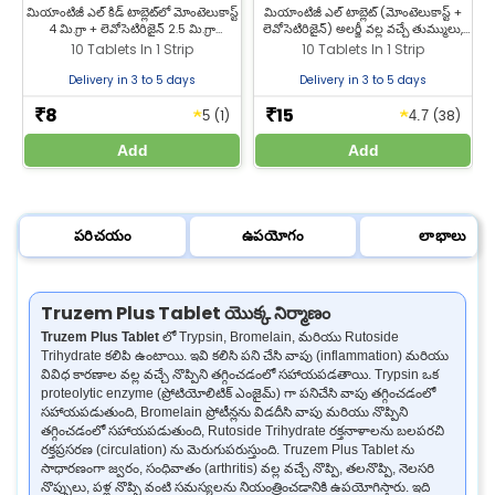
మియాంటిజీ ఎల్ కిడ్ టాబ్లెట్‌లో మోంటెలుకాస్ట్
మియాంటిజీ ఎల్ టాబ్లెట్ (మోంటెలుకాస్ట్ +
4 మి.గ్రా + లెవోసెటిరిజైన్ 2.5 మి.గ్రా
లెవోసెటిరిజైన్) అలర్జీ వల్ల వచ్చే తుమ్ములు,
ఉంటాయి. ఇవి తుమ్ములు, అలర్జీలు, హే ఫీవర్
ముక్కు కారడం, అధిక జ్వరం మరియు
10 Tablets In 1 Strip
10 Tablets In 1 Strip
మరియు బ్రాంకియల్ ఆస్తమా చికిత్స కోసం
అలర్జీతో వచ్చే చర్మ సమస్యలను చికిత్స
ఉపయోగిస్తారు. జీల్యాబ్ ఫార్మసీ నుండి
చేయడానికి ఉపయోగిస్తారు. మియాంటిజీ ఎల్
Delivery in 3 to 5 days
Delivery in 3 to 5 days
మియాంటిజీ ఎల్ కిడ్ టాబ్లెట్ కొనండి.
టాబ్లెట్‌ను జీల్యాబ్ ఫార్మసీ నుండి ఉత్తమ
ధరకు కొనండి.
8
15
★
★
₹
₹
(1)
(38)
5
4.7
Add
Add
పరిచయం
ఉపయోగం
లాభాలు
Truzem Plus Tablet యొక్క నిర్మాణం
Truzem Plus Tablet
లో Trypsin, Bromelain, మరియు Rutoside
Trihydrate కలిపి ఉంటాయి. ఇవి కలిసి పని చేసి వాపు (inflammation) మరియు
వివిధ కారణాల వల్ల వచ్చే నొప్పిని తగ్గించడంలో సహాయపడతాయి. Trypsin ఒక
proteolytic enzyme (ప్రోటియోలిటిక్ ఎంజైమ్) గా పనిచేసి వాపు తగ్గించడంలో
సహాయపడుతుంది, Bromelain ప్రోటీన్లను విడదీసి వాపు మరియు నొప్పిని
తగ్గించడంలో సహాయపడుతుంది, Rutoside Trihydrate రక్తనాళాలను బలపరచి
రక్తప్రసరణ (circulation) ను మెరుగుపరుస్తుంది. Truzem Plus Tablet ను
సాధారణంగా జ్వరం, సంధివాతం (arthritis) వల్ల వచ్చే నొప్పి, తలనొప్పి, నెలసరి
నొప్పులు, పళ్ల నొప్పి వంటి సమస్యలను నియంత్రించడానికి ఉపయోగిస్తారు. ఇది