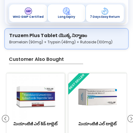
WHO GMP Certified
Long Expiry
7 Days Easy Return
Truzem Plus Tablet యొక్క నిర్మాణం
Bromelain (90mg) + Trypsin (48mg) + Rutoside (100mg)
Customer Also Bought
BEST SELLER
మియాంటిజీ ఎల్ కిడ్ టాబ్లెట్
మియాంటిజీ ఎల్ టాబ్లెట్