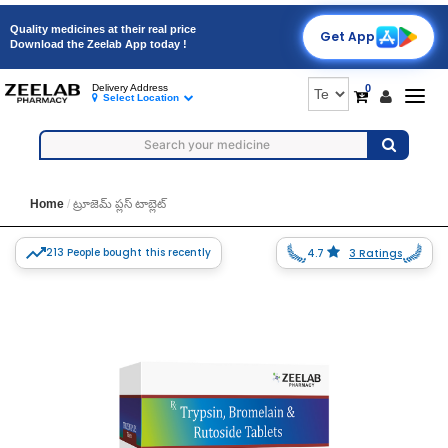
Quality medicines at their real price
Get App
Download the Zeelab App today !
0
Delivery Address
Togg
Select Location
navig
Home
ట్రూజెమ్ ప్లస్ టాబ్లెట్
213 People bought this recently
4.7
3 Ratings