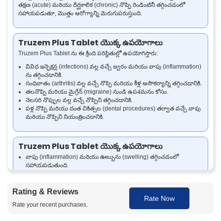
తక్షణ (acute) మరియు దీర్ఘకాలిక (chronic) నొప్పి రెండింటినీ తగ్గించడంలో
సహాయపడుతూ, మొత్తం ఆరోగ్యాన్ని మెరుగుపరుస్తుంది.
Truzem Plus Tablet యొక్క ఉపయోగాలు
Truzem Plus Tablet ను ఈ క్రింది పరిస్థితుల్లో ఉపయోగిస్తారు:
వివిధ ఇన్ఫెక్షన్ల (infections) వల్ల వచ్చే జ్వరం మరియు వాపు (inflammation)
ను తగ్గించడానికి.
సంధివాతం (arthritis) వల్ల వచ్చే నొప్పి మరియు కీళ్ల అసౌకర్యాన్ని తగ్గించడానికి.
తలనొప్పి మరియు మైగ్రేన్ (migraine) నుండి ఉపశమనం కోసం.
నెలసరి నొప్పుల వల్ల వచ్చే నొప్పిని తగ్గించడానికి.
పళ్ల నొప్పి మరియు దంత చికిత్సల (dental procedures) తర్వాత వచ్చే వాపు
మరియు నొప్పిని నియంత్రించడానికి.
Truzem Plus Tablet యొక్క ఉపయోగాలు
వాపు (inflammation) మరియు ఊబ్బును (swelling) తగ్గించడంలో
సహాయపడుతుంది.
సంధివాతం (arthritis), తలనొప్పి, నెలసరి నొప్పుల వల్ల వచ్చే నొప్పిని
తగ్గించడంలో ప్రభావవంతంగా ఉంటుంది.
పళ్ల నొప్పి మరియు శస్త్రచికిత్స (surgery) తర్వాత వచ్చే వాపు (post-surgical
Rating & Reviews
Rate Now
inflammation) ను నియంత్రించడంలో సహాయపడుతుంది.
Rate your recent purchases.
Rutoside Trihydrate తో రక్తప్రసరణ (circulation) ను మెరుగుపరచి
రక్తనాళాలను బలపరుస్తుంది.