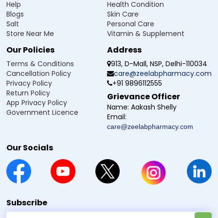
Help
Health Condition
Blogs
Skin Care
Salt
Personal Care
Manufacturer / Marketer:
Store Near Me
Vitamin & Supplement
Zeelab Pharmacy Pvt Ltd.
Our Policies
Address
Terms & Conditions
913, D-Mall, NSP, Delhi-110034
Cancellation Policy
care@zeelabpharmacy.com
Privacy Policy
+91 9896112555
Return Policy
Grievance Officer
App Privacy Policy
Name:
Aakash Shelly
Government Licence
Email:
care@zeelabpharmacy.com
Our Socials
Subscribe