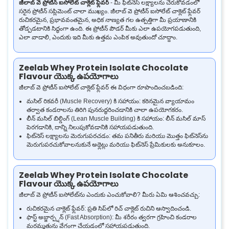
జీలాబ్ వె ప్రోటీన్ ఐసోలేట్ చాక్లెట్ ఫ్లేవర్
- మీ ఫిట్‌నెస్ లక్ష్యాలను చేరుకోవడంలో
సరైన ప్రోటీన్ సప్లిమెంట్ చాలా ముఖ్యం. జీలాబ్ వె ప్రోటీన్ ఐసోలేట్ చాక్లెట్ ఫ్లేవర్
రుచికరమైన, ప్రభావవంతమైన, అధిక నాణ్యత గల ఉత్పత్తిగా మీ ప్రయాణానికి
తోడ్పడటానికి సిద్ధంగా ఉంది. ఈ ప్రోటీన్ పౌడర్ మీకు ఎలా ఉపయోగపడుతుంది,
ఎలా వాడాలి, ఎందుకు ఇది మీకు ఉత్తమ ఎంపిక అవుతుందో చూద్దాం.
Zeelab Whey Protein Isolate Chocolate
Flavour యొక్క ఉపయోగాలు
జీలాబ్ వె ప్రోటీన్ ఐసోలేట్ చాక్లెట్ ఫ్లేవర్ ఈ విధంగా రూపొందించబడింది:
మసిల్ రికవరీ (Muscle Recovery) కి సహాయం: కఠినమైన వ్యాయామం
తర్వాత కండరాలను తిరిగి పునరుద్ధరించడానికి చాలా ఉపయోగకరం.
లీన్ మసిల్ బిల్డింగ్ (Lean Muscle Building) కి సహాయం: లీన్ మసిల్ మాస్
పెరగడానికి, దాన్ని నిలుపుకోవడానికి సహాయపడుతుంది.
ఫిట్‌నెస్ లక్ష్యాలను మెరుగుపరచడం: తమ పనితీరు మరియు మొత్తం ఫిట్‌నెస్‌ను
మెరుగుపరచుకోవాలనుకునే అథ్లెట్లు మరియు ఫిట్‌నెస్ ప్రేమికులకు అనుకూలం.
Zeelab Whey Protein Isolate Chocolate
Flavour యొక్క ఉపయోగాలు
జీలాబ్ వె ప్రోటీన్ ఐసోలేట్‌ను ఎందుకు ఎంచుకోవాలి? మీరు ఏమి ఆశించవచ్చు:
రుచికరమైన చాక్లెట్ ఫ్లేవర్: ప్రతి సిప్‌లో రిచ్ చాక్లెట్ రుచిని ఆస్వాదించండి.
ఫాస్ట్ అబ్జార్ప్షన్ (Fast Absorption): మీ శరీరం త్వరగా గ్రహించి కండరాల
మరమ్మతును వేగంగా చేయడంలో సహాయపడుతుంది.