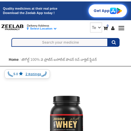
Quality medicines at their real price
Get App
Download the Zeelab App today !
0
Delivery Address
Togg
Select Location
navig
Home
జీగోల్డ్ 100% వె ప్రోటీన్ ఐసోలేట్ పౌడర్ రిచ్ చాక్లెట్ ఫ్లేవర్
5.0
2 Ratings