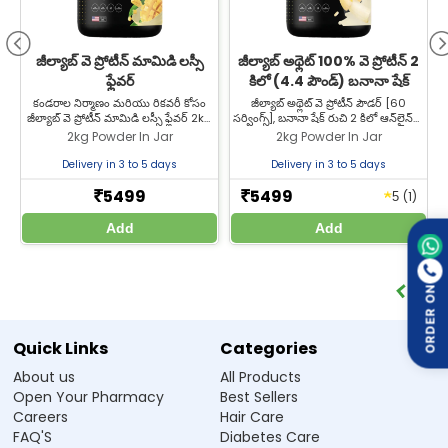
సిఫారసు చేసిన రోజువారీ మోతాదును మించకుండా ఉండండి.
పాలు ప్రోటీన్లకు అలర్జీ ఉన్నవారికి సిఫారసు చేయబడదు.
జీల్యాబ్ వె ప్రోటీన్ మామిడి లస్సీ
జీల్యాబ్ అథ్లెట్ 100% వె ప్రోటీన్ 2
గర్భిణీ లేదా బిడ్డకు పాలిచ్చే మహిళలు ముందుగా వైద్య సలహా తీసుకోవాలి.
ఫ్లేవర్
కిలో (4.4 పౌండ్) బనానా షేక్
నేరుగా సూర్యకాంతి తగలకుండా చల్లని, పొడి ప్రదేశంలో నిల్వ చేయండి.
కండరాల నిర్మాణం మరియు రికవరీ కోసం
జీల్యాబ్ అథ్లెట్ వె ప్రోటీన్ పౌడర్ [60
జ
జీల్యాబ్ వె ప్రోటీన్ మామిడి లస్సీ ఫ్లేవర్ 2kg
సర్వింగ్స్], బనానా షేక్ రుచి 2 కిలో ఆన్‌లైన్‌లో
పిల్లల దూరంగా ఉంచండి.
పొందండి. రుచికరమైన ప్రోటీన్ బూస్ట్‌ను
కొనండి. ప్రీమియం ప్రోటీన్ సప్లిమెంట్‌తో శక్తిని
2kg Powder In Jar
2kg Powder In Jar
ఆస్వాదించండి. జీల్యాబ్ ఫార్మసీ నుండి
మరియు కండరాల పునరుద్ధరణను
ఆన్‌లైన్‌లో కొనండి.
మెరుగుపరచండి.
Delivery in 3 to 5 days
Delivery in 3 to 5 days
తరచుగా అడిగే ప్రశ్నలు
5499
5499
★
₹
₹
(1)
5
Q1. నేను lactose intolerance ఉంటే ఈ protein
Add
Add
powder వాడవచ్చా?
Ans.అవును, Zeelab Whey Protein Isolate లో lactose చాలా తక్కువగా
ORDER ON
ఉంటుంది, కాబట్టి lactose sensitivity ఉన్న చాలా మందికి ఇది సాధారణంగా
బాగా సహిస్తుంది.
Quick Links
Categories
Q2. ఈ protein powder తీసుకోవడానికి ఉత్తమ సమయం ఏది?
About us
All Products
Open Your Pharmacy
Best Sellers
Q3. రోజుకు ఎంత servings తీసుకోవాలి?
Careers
Hair Care
FAQ'S
Diabetes Care
Q4. నీరు లేదా పాలు కాకుండా ఇంకేదైనా దాంట్లో కలిపి తాగవచ్చా?