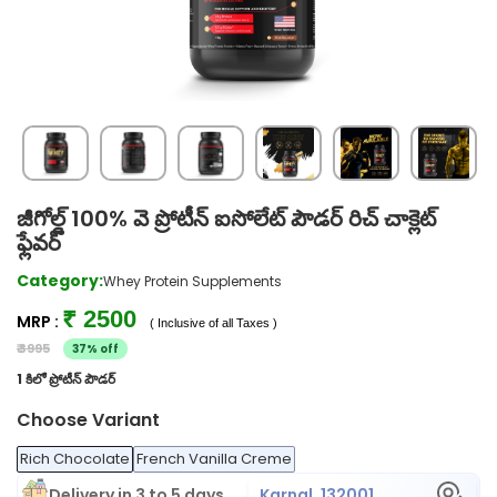
జీగోల్డ్ 100% వె ప్రోటీన్ ఐసోలేట్ పౌడర్ రిచ్ చాక్లెట్
ఫ్లేవర్
Category:
Whey Protein Supplements
₹ 2500
MRP :
( Inclusive of all Taxes )
₹ 3995
37% off
1 కిలో ప్రోటీన్ పౌడర్
Choose Variant
Rich Chocolate
French Vanilla Creme
Delivery in 3 to 5 days
Karnal, 132001