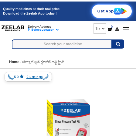
Quality medicines at their real price
Get App
Download the Zeelab App today !
0
Delivery Address
Togg
Select Location
navig
Home
జీల్యాబ్ బ్లడ్ గ్లూకోజ్ టెస్ట్ స్ట్రిప్
5.0
2 Ratings