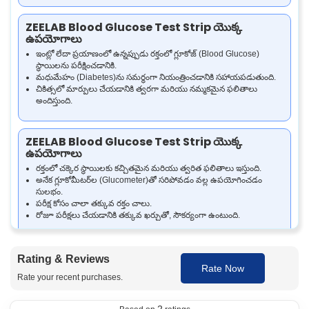
ZEELAB Blood Glucose Test Strip యొక్క
ఉపయోగాలు
ఇంట్లో లేదా ప్రయాణంలో ఉన్నప్పుడు రక్తంలో గ్లూకోజ్ (Blood Glucose)
స్థాయిలను పరీక్షించడానికి.
మధుమేహం (Diabetes)ను సమర్థంగా నియంత్రించడానికి సహాయపడుతుంది.
చికిత్సలో మార్పులు చేయడానికి త్వరగా మరియు నమ్మకమైన ఫలితాలు
అందిస్తుంది.
ZEELAB Blood Glucose Test Strip యొక్క
ఉపయోగాలు
రక్తంలో చక్కెర స్థాయిలకు కచ్చితమైన మరియు త్వరిత ఫలితాలు ఇస్తుంది.
అనేక గ్లూకోమీటర్‌ల (Glucometer)‌తో సరిపోవడం వల్ల ఉపయోగించడం
సులభం.
పరీక్ష కోసం చాలా తక్కువ రక్తం చాలు.
రోజూ పరీక్షలు చేయడానికి తక్కువ ఖర్చుతో, సౌకర్యంగా ఉంటుంది.
ZEELAB Blood Glucose Test Strip అది ఎలా పని
Rating & Reviews
చేస్తుంది
Rate Now
Rate your recent purchases.
ZEELAB Blood Glucose Test Strips మీ రక్తంలో చక్కెర (గ్లూకోజ్ (Glucose))
స్థాయిని త్వరగా మరియు కచ్చితంగా కొలవడానికి రూపొందించబడ్డాయి. చిన్న చుక్క
రక్తాన్ని స్ట్రిప్‌పై వేసినప్పుడు, స్ట్రిప్‌పై ఉన్న ప్రత్యేక ఎంజైమ్‌లు (Enzymes) రక్తంలోని
2