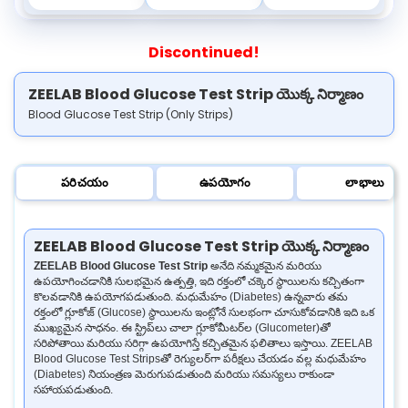
Discontinued!
ZEELAB Blood Glucose Test Strip యొక్క నిర్మాణం
Blood Glucose Test Strip (Only Strips)
పరిచయం
ఉపయోగం
లాభాలు
ZEELAB Blood Glucose Test Strip యొక్క నిర్మాణం
ZEELAB Blood Glucose Test Strip
అనేది నమ్మకమైన మరియు
ఉపయోగించడానికి సులభమైన ఉత్పత్తి, ఇది రక్తంలో చక్కెర స్థాయిలను కచ్చితంగా
కొలవడానికి ఉపయోగపడుతుంది. మధుమేహం (Diabetes) ఉన్నవారు తమ
రక్తంలో గ్లూకోజ్ (Glucose) స్థాయిలను ఇంట్లోనే సులభంగా చూసుకోవడానికి ఇది ఒక
ముఖ్యమైన సాధనం. ఈ స్ట్రిప్‌లు చాలా గ్లూకోమీటర్‌ల (Glucometer)‌తో
సరిపోతాయి మరియు సరిగ్గా ఉపయోగిస్తే కచ్చితమైన ఫలితాలు ఇస్తాయి. ZEELAB
Blood Glucose Test Strips‌తో రెగ్యులర్‌గా పరీక్షలు చేయడం వల్ల మధుమేహం
(Diabetes) నియంత్రణ మెరుగుపడుతుంది మరియు సమస్యలు రాకుండా
సహాయపడుతుంది.