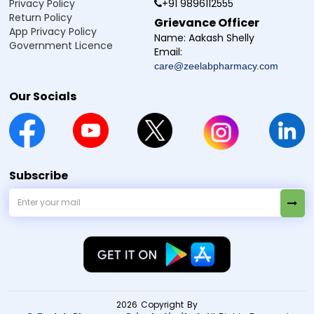
Privacy Policy
+91 9896112555
తరచుగా అడిగే ప్రశ్నలు
Return Policy
Grievance Officer
App Privacy Policy
Name:
Aakash Shelly
Q1. ZEELAB Blood Glucose Test Strips అన్ని
Government Licence
Email:
glucometers కి సరిపోతాయా?
care@zeelabpharmacy.com
Ans.ZEELAB Blood Glucose Test Strips ఎక్కువగా ఉపయోగించే
సాధారణ glucometers కి సరిపోతాయి. పూర్తిగా సరిపోతాయా లేదా
Our Socials
తెలుసుకోవడానికి product specifications చూడండి.
Q2. ఒక pack లో ఎంత strips ఉంటాయి?
Q3. ఈ strips ని ఒకటి కంటే ఎక్కువ సార్లు వాడవచ్చా?
Subscribe
Q4. ఈ strips వాడే ముందు నా glucometer ని calibrate
చేయాలా?
Manufacturer / Marketer:
Zeelab Pharmacy Pvt Ltd.
2026 Copyright By