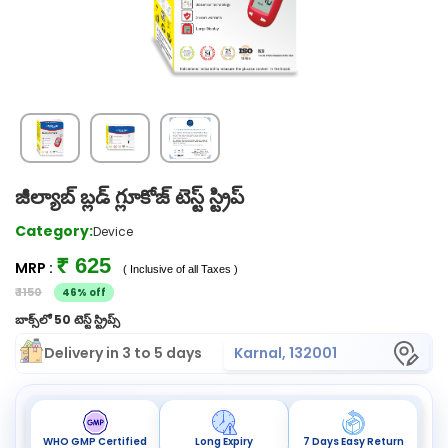
జీల్యాబ్ బ్లడ్ గ్లూకోజ్ టెస్ట్ స్ట్రిప్
Category:
Device
₹ 625
MRP :
( Inclusive of all Taxes )
₹ 1150
46% off
బాక్స్‌లో 50 టెస్ట్ స్ట్రిప్స్
Delivery in 3 to 5 days
Karnal, 132001
WHO GMP Certified
Long Expiry
7 Days Easy Return