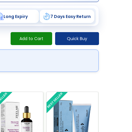
Long Expiry
7 Days Easy Return
Add to Cart
Quick Buy
SELLER
BEST SELLER
BEST SELLER