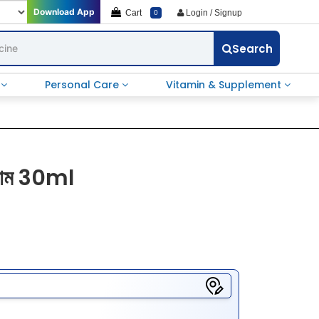
Download App
Cart
Login / Signup
0
Search
e
Personal Care
Vitamin & Supplement
িরাম 30ml