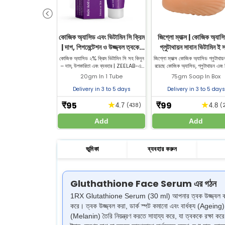
কোজিক অ্যাসিড এবং ভিটামিন সি ক্রিম
জিগ্লো ম্যাক্স | কোজিক অ্যাস
| দাগ, পিগমেন্টেশন ও উজ্জ্বল ত্বকের
গ্লুটাথায়ন সাবান ভিটামিন ই 
জন্য
উজ্জ্বল ত্বকের জন্য
কোজিক অ্যাসিড ২% ক্রিম ভিটামিন সি সহ কিনুন
জিগ্লো ম্যাক্স কোজিক অ্যাসিড গ্লুটাথায়
– দাম, উপকারিতা এবং ব্যবহার | ZEELAB-এর
রয়েছে কোজিক অ্যাসিড, গ্লুটাথায়ন এবং 
শক্তিশালী কোজিক অ্যাসিড এবং ভিটামিন সি
ই, যা ত্বক ফর্সা করতে সহায়তা করে
20gm In 1 Tube
75gm Soap In Box
ক্রিম ফর্মুলার মাধ্যমে ত্বক ফর্সা করুন, দাগ কমান
জিল্যাব ফার্মেসি থেকে কোজিক গ্লুটাথায়
এবং সমান ত্বকের রং পান
কিনুন!
Delivery in 3 to 5 days
Delivery in 3 to 5 days
95
99
★
★
₹
₹
4.7
(438)
4.8
(
Add
Add
ভূমিকা
ব্যবহার করুন
Gluthathione Face Serum এর গঠন
1RX Glutathione Serum (30 ml) আপনার ত্বক উজ্জ্বল করতে এবং 
করে। ত্বক উজ্জ্বল করা, ডার্ক স্পট কমানো এবং বার্ধক্য (Ageing
(Melanin) তৈরি নিয়ন্ত্রণ করতে সাহায্য করে, যা ত্বককে রক্ষা ক