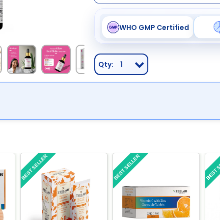
WHO GMP Certified
Qty:
1
BEST SELLER
BEST SELLER
BEST 