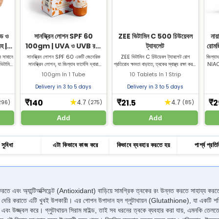
িড ও
সানস্ক্রিন লোশন SPF 60
ZEE ভিটামিন C 500 চিউয়েবল
নায
সহ |
100gm | UVA ও UVB রশ্মি
ট্যাবলেট
রোমছ
থেকে বিস্তৃত সুরক্ষা
ন সাবানে
সানস্ক্রিন লোশন SPF 60 একটি জেনেরিক
ZEE ভিটামিন C চিউয়েবল ট্যাবলেট রোগ
জিল্যা
ভিটামিন
সানস্ক্রিন লোশন, যা জিল্যাব ফার্মেসি দ্বারা
প্রতিরোধ ক্ষমতা বাড়াতে, ত্বকের স্বাস্থ্য রক্ষা করতে
NIAC
। আজই
প্রস্তুত। এটি ত্বককে UVA ও UVB রশ্মি থেকে
এবং অ্যান্টিঅক্সিডেন্ট সুরক্ষা দিতে সাহায্য করে।
ও ত্বকে
100gm In 1 Tube
10 Tablets In 1 Strip
ন সাবান
সুরক্ষা দিতে ব্যবহৃত হয়।
এখনই সেরা দামে ভিটামিন C ট্যাবলেট কিনুন।
NIA
Delivery in 3 to 5 days
Delivery in 3 to 5 days
140
21.5
2
★
★
₹
₹
₹
296)
4.7
(275)
4.7
(85)
Add
Add
সুবিধা
এটা কিভাবে কাজ করে
কিভাবে ব্যবহার করতে হয়
পার্শ্ব প্রতিক
অ্যান্টিঅক্সিডেন্ট (Antioxidant) বাড়িয়ে সামগ্রিক ত্বকের রং উন্নত করতে সাহায্য করতে 
) দেরি করাতে এটি খুবই উপকারী। এর গোপন উপাদান হল গ্লুটাথায়ন (Glutathione), যা একটি শক্তিশ
রে এবং উজ্জ্বল করে। গ্লুটাথায়ন সিরাম মাইল্ড, তাই সব ধরনের ত্বকে ব্যবহার করা যায়, এমনকি ত