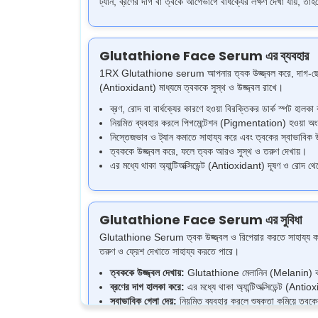
ট্যান, ব্রণের দাগ বা ত্বকে আগেভাগে বার্ধক্যের লক্ষণ দেখা যায়,
Glutathione Face Serum এর ব্যবহার
1RX Glutathione serum আপনার ত্বক উজ্জ্বল করে, দাগ-ছোপ কমায়
(Antioxidant) মাধ্যমে ত্বককে সুস্থ ও উজ্জ্বল রাখে।
ব্রণ, রোদ বা বার্ধক্যের কারণে হওয়া বিরক্তিকর ডার্ক স্পট হা
নিয়মিত ব্যবহার করলে পিগমেন্টেশন (Pigmentation) হওয়া অং
নিস্তেজভাব ও ট্যান কমাতে সাহায্য করে এবং ত্বকের স্বাভাবিক 
ত্বককে উজ্জ্বল করে, ফলে ত্বক আরও সুস্থ ও তরুণ দেখায়।
এর মধ্যে থাকা অ্যান্টিঅক্সিডেন্ট (Antioxidant) দূষণ ও রোদ 
Glutathione Face Serum এর সুবিধা
Glutathione Serum ত্বক উজ্জ্বল ও রিপেয়ার করতে সাহায্য করে।
তরুণ ও ফ্রেশ দেখাতে সাহায্য করতে পারে।
ত্বককে উজ্জ্বল দেখায়:
Glutathione মেলানিন (Melanin) কমায়
ব্রণের দাগ হালকা করে:
এর মধ্যে থাকা অ্যান্টিঅক্সিডেন্ট (Ant
স্বাভাবিক গ্লো দেয়:
নিয়মিত ব্যবহার করলে শুষ্কতা কমিয়ে ত্বকে
নতুন ডার্ক স্পট হওয়া কমায়:
অ্যান্টিঅক্সিডেন্ট (Antioxidant) 