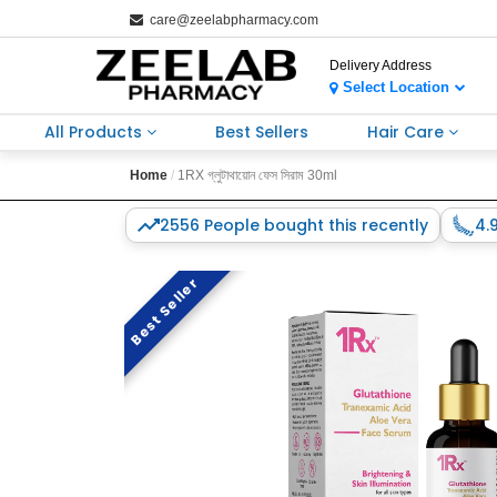
care@zeelabpharmacy.com
Delivery Address
Select Location
All Products
Best Sellers
Hair Care
Home
1RX গ্লুটাথায়োন ফেস সিরাম 30ml
2556 People bought this recently
4.
Best Seller