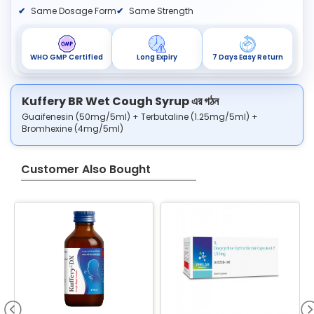
Same Dosage Form
Same Strength
WHO GMP Certified
Long Expiry
7 Days Easy Return
Kuffery BR Wet Cough Syrup এর গঠন
Guaifenesin (50mg/5ml) + Terbutaline (1.25mg/5ml) +
Bromhexine (4mg/5ml)
Customer Also Bought
B