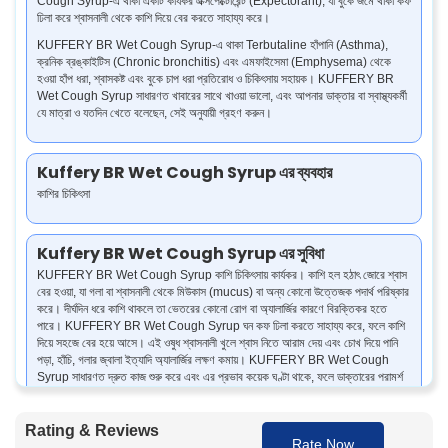
Cough Syrup-এ থাকা একটি কার্যকর এক্সপেক্টোরেন্ট (Expectorant), যা বুকে জমে থাকা কফ
ঢিলা করে শ্বাসনালী থেকে কাশি দিয়ে বের করতে সাহায্য করে।
KUFFERY BR Wet Cough Syrup-এ থাকা Terbutaline হাঁপানি (Asthma),
ক্রনিক ব্রঙ্কাইটিস (Chronic bronchitis) এবং এমফাইসেমা (Emphysema) থেকে
হওয়া হাঁপ ধরা, শ্বাসকষ্ট এবং বুকে চাপ ধরা প্রতিরোধ ও চিকিৎসায় সহায়ক। KUFFERY BR
Wet Cough Syrup সাধারণত খাবারের সাথে খাওয়া ভালো, এবং আপনার ডাক্তার বা স্বাস্থ্যকর্মী
যে মাত্রা ও যতদিন খেতে বলেছেন, সেই অনুযায়ী গ্রহণ করুন।
Kuffery BR Wet Cough Syrup এর ব্যবহার
কাশির চিকিৎসা
Kuffery BR Wet Cough Syrup এর সুবিধা
KUFFERY BR Wet Cough Syrup কাশি চিকিৎসায় কার্যকর। কাশি হল হঠাৎ জোরে শ্বাস
বের হওয়া, যা গলা বা শ্বাসনালী থেকে মিউকাস (mucus) বা অন্য কোনো উত্তেজক পদার্থ পরিষ্কার
করে। দীর্ঘদিন ধরে কাশি থাকলে তা ভেতরের কোনো রোগ বা অ্যালার্জির কারণে বিরক্তিকর হতে
পারে। KUFFERY BR Wet Cough Syrup ঘন কফ ঢিলা করতে সাহায্য করে, ফলে কাশি
দিয়ে সহজে বের হয়ে আসে। এই ওষুধ শ্বাসনালী খুলে শ্বাস নিতে আরাম দেয় এবং চোখ দিয়ে পানি
পড়া, হাঁচি, গলার জ্বালা ইত্যাদি অ্যালার্জির লক্ষণ কমায়। KUFFERY BR Wet Cough
Syrup সাধারণত দ্রুত কাজ শুরু করে এবং এর প্রভাব কয়েক ঘণ্টা থাকে, ফলে ডাক্তারের পরামর্শ
অনুযায়ী খেলে আপনি দৈনন্দিন কাজকর্ম সহজে করতে পারেন।
Rating & Reviews
Rate Now