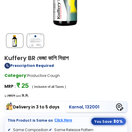
Kuffery BR ভেজা কাশি সিরাপ
Prescription Required
Category:
Productive Cough
₹ 25
MRP :
( Inclusive of all Taxes )
১ বোতলে ১০০ মি.লি.
Delivery in 3 to 5 days
Karnal, 132001
This Product is Same as
Click Here
80%
You Save:
Same Composition
Same Release Pattern