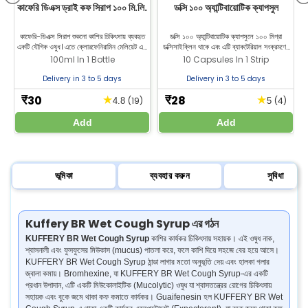
কাফেরি ডিএক্স ড্রাই কফ সিরাপ ১০০ মি.লি.
ডক্সি ১০০ অ্যান্টিবায়োটিক ক্যাপসুল
কাফেরি-ডিএক্স সিরাপ শুকনো কাশির চিকিৎসায় ব্যবহৃত
ডক্সি ১০০ অ্যান্টিবায়োটিক ক্যাপসুলে ১০০ মিগ্রা
একটি যৌগিক ওষুধ। এতে ক্লোরফেনিরামিন মেলিয়েট এবং
ডক্সিসাইক্লিন থাকে এবং এটি ব্যাকটেরিয়াল সংক্রমণের
ম
ডেক্সট্রোমেথরফ্যান হাইড্রোব্রোমাইড থাকে, যা শুকনো
জন্য ব্যবহৃত হয়। জীল্যাব ফার্মেসি থেকে ১০০ মিগ্রা
100ml In 1 Bottle
10 Capsules In 1 Strip
কাশি উপশম করে। জিল্যাব ফার্মেসি থেকে অনলাইনে
ডক্সিসাইক্লিন সেরা দামে কিনুন।
কাফেরি-ডিএক্স ড্রাই কফ সিরাপ অর্ডার করুন।
Delivery in 3 to 5 days
Delivery in 3 to 5 days
30
28
★
★
₹
₹
(19)
(4)
4.8
5
Add
Add
ভূমিকা
ব্যবহার করুন
সুবিধা
Kuffery BR Wet Cough Syrup এর গঠন
KUFFERY BR Wet Cough Syrup
কাশির কার্যকর চিকিৎসায় সহায়ক। এই ওষুধ নাক,
শ্বাসনালী এবং ফুসফুসের মিউকাস (mucus) পাতলা করে, ফলে কাশি দিয়ে সহজে বের হয়ে আসে।
KUFFERY BR Wet Cough Syrup ঠান্ডা লাগার মতো অনুভূতি দেয় এবং হালকা গলার
জ্বালা কমায়। Bromhexine, যা KUFFERY BR Wet Cough Syrup-এর একটি
প্রধান উপাদান, এটি একটি মিউকোলাইটিক (Mucolytic) ওষুধ যা শ্বাসতন্ত্রের রোগের চিকিৎসায়
সহায়ক এবং বুকে জমে থাকা কফ কমাতে কার্যকর। Guaifenesin হল KUFFERY BR Wet