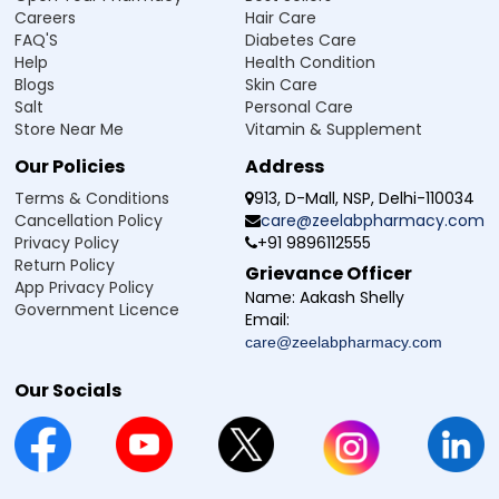
Careers
Hair Care
FAQ'S
Diabetes Care
Help
Health Condition
Blogs
Skin Care
Salt
Personal Care
Store Near Me
Vitamin & Supplement
Our Policies
Address
Terms & Conditions
913, D-Mall, NSP, Delhi-110034
Cancellation Policy
care@zeelabpharmacy.com
Privacy Policy
+91 9896112555
Return Policy
Grievance Officer
App Privacy Policy
Name:
Aakash Shelly
Government Licence
Email:
care@zeelabpharmacy.com
Our Socials