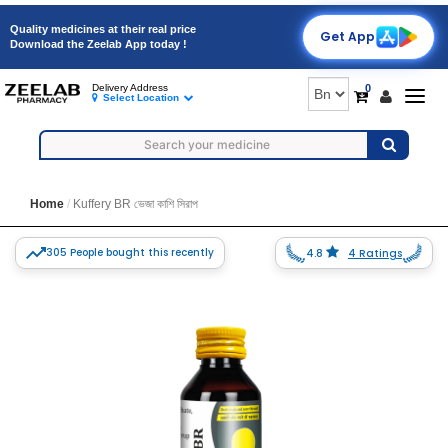
Quality medicines at their real price
Get App
Download the Zeelab App today !
0
Delivery Address
Togg
Select Location
navig
Home
Kuffery BR ভেজা কাশি সিরাপ
305 People bought this recently
4.8
4 Ratings