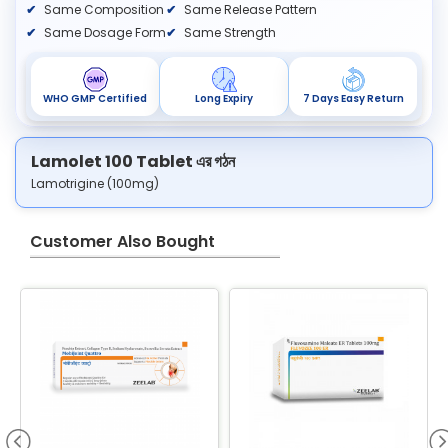
Same Composition
Same Release Pattern
Same Dosage Form
Same Strength
WHO GMP Certified
Long Expiry
7 Days Easy Return
Lamolet 100 Tablet এর গঠন
Lamotrigine (100mg)
Customer Also Bought
B