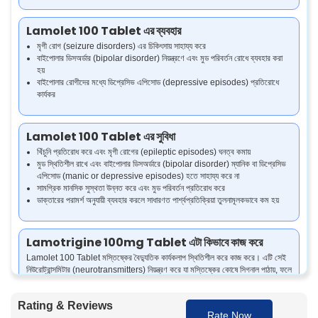
Lamolet 100 Tablet এর ব্যবহার
মৃগী রোগ (seizure disorders) এর চিকিৎসায় সাহায্য করে
বাইপোলার ডিসঅর্ডার (bipolar disorder) নিয়ন্ত্রণে এবং মুড পরিবর্তন রোধে ব্যবহার করা
হয়
বাইপোলার রোগীদের মধ্যে ডিপ্রেসিভ এপিসোড (depressive episodes) প্রতিরোধে
কার্যকর
Lamolet 100 Tablet এর সুবিধা
খিঁচুনি প্রতিরোধ করে এবং মৃগী রোগের (epileptic episodes) ঘনত্ব কমায়
মুড স্থিতিশীল রাখে এবং বাইপোলার ডিসঅর্ডারে (bipolar disorder) ম্যানিক বা ডিপ্রেসিভ
এপিসোড (manic or depressive episodes) হতে সাহায্য করে না
সামগ্রিক মানসিক সুস্থতা উন্নত করে এবং মুড পরিবর্তন প্রতিরোধ করে
ডাক্তারের পরামর্শ অনুযায়ী ব্যবহার করলে সাধারণত পার্শ্বপ্রতিক্রিয়া তুলনামূলকভাবে কম হয়
Lamotrigine 100mg Tablet এটা কিভাবে কাজ করে
Lamolet 100 Tablet মস্তিষ্কের বৈদ্যুতিক কার্যকলাপ স্থিতিশীল করে কাজ করে। এটি সেই
নিউরোট্রান্সমিটার (neurotransmitters) নিয়ন্ত্রণ করে যা মস্তিষ্কের কোষে সিগনাল পাঠায়, ফলে
অস্বাভাবিক মস্তিষ্কের কার্যকলাপ বন্ধ হয় যা মৃগী রোগ (epilepsy) এবং বাইপোলার ডিসঅর্ডারের
(bipolar disorder) মতো অবস্থায় খিঁচুনি বা মুডের সমস্যা তৈরি করে।
Rating & Reviews
Rate Now