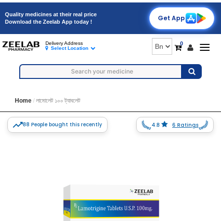
Quality medicines at their real price
Get App
Download the Zeelab App today !
0
Delivery Address
Togg
Select Location
navig
Home
লামোলেট ১০০ ট্যাবলেট
88 People bought this recently
4.8
6 Ratings