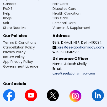
Careers
Hair Care
FAQ'S
Diabetes Care
Help
Health Condition
Blogs
Skin Care
Salt
Personal Care
Store Near Me
Vitamin & Supplement
Our Policies
Address
Terms & Conditions
913, D-Mall, NSP, Delhi-110034
Cancellation Policy
care@zeelabpharmacy.com
Privacy Policy
+91 9896112555
Return Policy
Grievance Officer
App Privacy Policy
Name:
Aakash Shelly
Government Licence
Email:
care@zeelabpharmacy.com
Our Socials