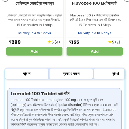
মোবিজয়েন্ট কোয়াট্রো ক্যাপসুল
Fluvozee 100 ER ট্যাবলেট
মোবিজয়েন্ট কোয়াট্রো ক্যাপসুল জয়েন্টের স্বাস্থ্য ও নড়াচড়া
Fluvozee 100 ER ট্যাবলেটে ফ্লুভোক্সামিন
বজায় রাখতে সাহায্য করে। এর দাম, ব্যবহার, উপকারিতা
মেলিয়েট (১০০ মিগ্রা) থাকে এবং এটি ডিপ্রেশন ও
এবং পার্শ্বপ্রতিক্রিয়া সম্পর্কে জানুন। জিল্যাব ফার্মেসি
OCD চিকিৎসায় ব্যবহৃত হয়। সেরা দামে Zeelab
15 Capsules in 1 strip
15 Tablets In 1 Strip
থেকে অনলাইনে কিনুন।
Pharmacy থেকে ফ্লুভোক্সামিন মেলিয়েট কিনুন।
জ
Delivery in 3 to 5 days
Delivery in 3 to 5 days
299
155
★
★
₹
₹
(4)
(2)
5
5
Add
Add
ভূমিকা
ব্যবহার করুন
সুবিধা
Lamolet 100 Tablet এর গঠন
Lamolet 100 Tablet-এ Lamotrigine 100 mg থাকে, যা মূলত মৃগী রোগ
(epilepsy) এবং বাইপোলার ডিসঅর্ডার (bipolar disorder) চিকিৎসায় ব্যবহার করা হয়। এটি
খিঁচুনি নিয়ন্ত্রণ করতে এবং বাইপোলার ডিসঅর্ডারে মুড স্থিতিশীল রাখতে সাহায্য করে। Lamolet
মস্তিষ্কের বৈদ্যুতিক কার্যকলাপের উপর প্রভাব ফেলে, অতিরিক্ত মস্তিষ্কের কার্যকলাপকে রোধ
করে যা খিঁচুনি বা মুড পরিবর্তনের কারণ হয়। এই ওষুধটি ট্যাবলেট আকারে পাওয়া যায় এবং সাধারণত
ব্যক্তির নির্দিষ্ট প্রয়োজন অনুযায়ী স্বাস্থ্যসেবা পেশাদার দ্বারা প্রেসক্রাইব করা হয়।