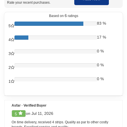
Rate your recent purchases.
Lamotrigine 100mg Tablet কিভাবে ব্যবহার করতে হয়
ডাক্তারের নির্দেশ অনুযায়ী ঠিকভাবে Lamolet 100 Tablet সেবন করুন। সাধারণত দিনে একবার
6
Based on
ratings
বা দুবার, খাবারসহ বা খাবার ছাড়াও খাওয়া যেতে পারে। একটি গ্লাস পানি দিয়ে ট্যাবলেটটি সম্পূর্ণ গিলে
ফেলুন। চিবাবেন না বা ভেঙে খাবেন না। আপনার অবস্থার উপর ভিত্তি করে ডোজ পরিবর্তিত হতে
83 %
5
পারে, তাই আপনার স্বাস্থ্যসেবা প্রদানকারীর নির্দেশনা মেনে চলুন।
17 %
4
Lamolet 100 Tablet পার্শ্ব প্রতিক্রিয়া
সাধারণ পার্শ্বপ্রতিক্রিয়া: মাথা ঘোরা, মাথাব্যথা, বমি বমি ভাব, ঘুমের সমস্যা
0 %
3
কম দেখা যায় এমন পার্শ্বপ্রতিক্রিয়া: ত্বকে ফুসকুড়ি, ক্লান্তি, চলাফেরায় সমন্বয় কমে যাওয়া
গুরুতর পার্শ্বপ্রতিক্রিয়া: তীব্র অ্যালার্জিক রিঅ্যাকশন (allergic reactions), শ্বাস নিতে
0 %
কষ্ট হওয়া, মুখ বা ঠোঁট ফুলে যাওয়া
2
0 %
Lamolet 100 Tablet থেকে নিরাপত্তা পরামর্শ
1
যদি আপনি Lamotrigine বা এই ওষুধের কোনো উপাদানে অ্যালার্জিক হন, তাহলে Lamolet
সেবন করবেন না
আপনার যদি আগে থেকে লিভারের রোগ (liver disease) বা কিডনির সমস্যা (kidney
problems) থাকে, তাহলে ডাক্তারেরকে জানান
Asfar
-
Verified Buyer
এই ওষুধ সেবনের সময় অ্যালকোহল (alcohol) এড়িয়ে চলুন, কারণ এতে পার্শ্বপ্রতিক্রিয়া
বাড়তে পারে
on Jul 11, 2026
5
চিকিৎসার সময় আপনার অগ্রগতি দেখার জন্য নিয়মিত রক্ত পরীক্ষা লাগতে পারে
On time delivery, received 4 strips. Quality as par to other costly
brands. Excellent service and quality