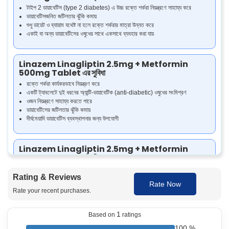
টাইপ 2 ডায়াবেটিস (type 2 diabetes) এ উচ্চ রক্তে শর্করা নিয়ন্ত্রণে সাহায্য করে
ডায়াবেটিসজনিত জটিলতার ঝুঁকি কমায়
শুধু ডায়েট ও ব্যায়াম যথেষ্ট না হলে রক্তে শর্করার মাত্রা উন্নত করে
একাই বা অন্য ডায়াবেটিসের ওষুধের সাথে একসাথে ব্যবহার করা যায়
Linazem Linagliptin 2.5mg + Metformin
500mg Tablet এর সুবিধা
রক্তে শর্করা কার্যকরভাবে নিয়ন্ত্রণ করে
একটি ট্যাবলেটে দুই ধরনের অ্যান্টি-ডায়াবেটিক (anti-diabetic) ওষুধের সংমিশ্রণ
ওজন নিয়ন্ত্রণে সাহায্য করতে পারে
ডায়াবেটিসের জটিলতার ঝুঁকি কমায়
দীর্ঘমেয়াদি ডায়াবেটিস ব্যবস্থাপনার জন্য উপযোগী
Linazem Linagliptin 2.5mg + Metformin
500mg Tablet এটা কিভাবে কাজ করে
Linazem M 500 এ Linagliptin, একটি DPP-4 ইনহিবিটার (DPP-4 inhibitor),
Rating & Reviews
এবং Metformin, একটি বিগুয়ানাইড (biguanide) থাকে। Linagliptin ইনসুলিন নিঃসরণ
Rate Now
বাড়ায় এবং খাবারের পর রক্তে শর্করার মাত্রা কমায়, আর Metformin লিভারে শর্করা তৈরি কমায়
Rate your recent purchases.
এবং ইনসুলিনের প্রতি শরীরের সাড়া (insulin response) ভালো করে।
1
Based on
ratings
Linazem Linagliptin 2.5mg + Metformin
100 %