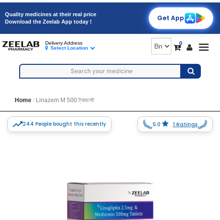
Quality medicines at their real price
Get App
Download the Zeelab App today !
0
Delivery Address
Togg
Select Location
navig
Home
Linazem M 500 ট্যাবলেট
244 People bought this recently
5.0
1 Ratings