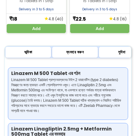
10 Tablets In 1 Strip
15 Tablets in 1 Strip
Delivery in 3 to 5 days
Delivery in 3 to 5 days
18
22.5
★
★
₹
₹
(40)
(16)
4.8
4.8
Add
Add
ভূমিকা
ব্যবহার করুন
সুবিধা
Linazem M 500 Tablet এর গঠন
Linazem M 500 Tablet প্রাপ্তবয়স্কদের টাইপ 2 ডায়াবেটিস (type 2 diabetes)
নিয়ন্ত্রণের জন্য ব্যবহৃত একটি প্রেসক্রিপশন ওষুধ। এতে Linagliptin 2.5mg এবং
Metformin 500mg এর সংমিশ্রণ থাকে, যা একসাথে রক্তে শর্করার মাত্রা কার্যকরভাবে
নিয়ন্ত্রণ করতে সাহায্য করে। এই ওষুধ ইনসুলিনের কাজ ভালো করে এবং শরীরে গ্লুকোজ
(glucose) তৈরি কমায়। Linazem M 500 Tablet সঠিক খাদ্যাভ্যাস ও নিয়মিত শারীরিক
পরিশ্রমের সাথে ব্যবহার করলে সবচেয়ে ভালো কাজ করে। এটি Zeelab Pharmacy থেকে
সাশ্রয়ী দামে পাওয়া যায়।
Linazem Linagliptin 2.5mg + Metformin
500mg Tablet এর ব্যবহার