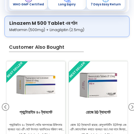
WHO GMP Certified
Long Expiry
7 Days Easy Return
Linazem M 500 Tablet এর গঠন
Metformin (500mg) + Linagliptin (2.5mg)
Customer Also Bought
BEST SELLER
BEST SELLER
B
প্যান্টোরাইড ৪০ ট্যাবলেট
রোজে 10 ট্যাবলেট
প্যান্টোরাইড ৪০ ট্যাবলেট পেটের আলসারের চিকিৎসায়
রোজে 10 ট্যাবলেটে রয়েছে রোসুভাস্টাটিন 10মিগ্রা এবং
অ
ব্যবহৃত হয়। এটি পেটে উৎপন্ন অ্যাসিডের পরিমাণ কমায়
এটি কোলেস্টেরল কমাতে ব্যবহৃত হয়। সেরা দামে জিল্যাব
ক
এবং আলসারের চিকিৎসায়ও সাহায্য করে।
ফার্মেসি থেকে রোসুভাস্টাটিন কিনুন।