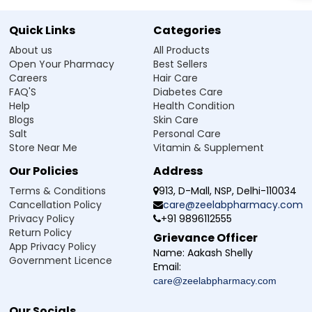
Zeelab Pharmacy Pvt Ltd.
Quick Links
Categories
Written By
Reviewed By
About us
All Products
Dr. Himani Gupta
Dr. Anubhav Singh
PhD in Pharmacology
M.B.B.S
Open Your Pharmacy
Best Sellers
Careers
Hair Care
FAQ'S
Diabetes Care
References
Help
Health Condition
https://pdf.hres.ca/dpd_pm/00057225.PDF
Blogs
Skin Care
https://www.tga.gov.au/sites/default/files/auspar-linagliptin-
Salt
Personal Care
metformin-130926-pi.pdf
Store Near Me
Vitamin & Supplement
Our Policies
Address
দাবিত্যাগ :
Zeelab Pharmacy স্বাস্থ্য সম্পর্কিত তথ্য প্রদান করে শুধুমাত্র নিশ্চিততা এবং আপনার তথ্যের উদ্দেশ্য থেকে আছে। যেকোনও স্বাস্থ্য
সমস্যা বা অবস্থার জন্য স্বয়ং ওষুধ না লেনে। যেকোনও ওষুধ বা চিকিৎসা শুরু করা, বন্ধ করা বা তার মধ্যে পরিবর্তন করা থেকে প্রথমে একটি সঠিক
Terms & Conditions
913, D-Mall, NSP, Delhi-110034
চিকিৎসক থেকে পরামর্শ করুন।
Cancellation Policy
care@zeelabpharmacy.com
Privacy Policy
+91 9896112555
Return Policy
Grievance Officer
App Privacy Policy
Name:
Aakash Shelly
Government Licence
Email:
care@zeelabpharmacy.com
Our Socials