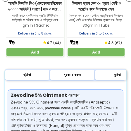
আপডি ভিটামিন ডি৩ (কোলেক্যালসিফেরল
ডিকামল প্লাস জেল ৩০ গ্রাম | পেশী ও
৬০০০০ আইইউ) স্যাশে | হাড় ও জয়েন্টের
জয়েন্টের ব্যথা উপশমের জেল
ট
স্বাস্থ্যের জন্য
আপডি স্যাশে একটি চর্বিতে দ্রবণীয় ভিটামিন ডি
ডিকামল প্লাস জেল (পেশী ও জয়েন্টের ব্যথা উপশমের
ক
সাপ্লিমেন্ট, যা শরীরকে খাবার ও সাপ্লিমেন্ট থেকে
জেল) পেশী ও জয়েন্টের চিকিৎসায় ব্যবহৃত হয়। জিল্যাব
ক্যালসিয়াম ও ফসফরাস শোষণে সাহায্য করে। কিনতে
ফার্মেসি থেকে সেরা পেইন রিলিফ জেল কিনুন।
1gm In 1 Sachet
30gm In 1 Tube
আমাদের ওয়েবসাইট ভিজিট করুন।
Delivery in 3 to 5 days
Delivery in 3 to 5 days
9
25
★
★
₹
₹
(44)
(67)
4.7
4.8
Add
Add
ভূমিকা
ব্যবহার করুন
সুবিধা
Zevodine 5% Ointment এর গঠন
Zevodine 5% Ointment হলো একটি অ্যান্টিসেপটিক (Antiseptic)
ত্বকের ওষুধ, যাতে আছে
। এটি একটি শক্তিশালী উপাদান, যা
povidone iodine
সংক্রমণ নিয়ন্ত্রণ করতে এবং ত্বককে পরিষ্কার ও সুস্থ রাখতে সাহায্য করে। এটি
সাধারণত ছোট কাটা, পুড়ে যাওয়া, ক্ষত এবং ত্বকের সংক্রমণে ব্যবহার করা হয়।
এটি ব্যাকটেরিয়া ও ফাঙ্গাসের (Fungal) বৃদ্ধি রোধ করে কাজ করে এবং ক্ষত