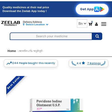
Quality medicines at their real price
Get App
Download the Zeelab App today !
0
Delivery Address
Togg
Select Location
navig
Home
জেভোডিন ৫% অয়েন্টমেন্ট
1244 People bought this recently
4.4
7 Ratings
Best Seller