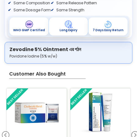
Same Composition
Same Release Pattern
Same Dosage Form
Same Strength
WHO GMP Certified
Long Expiry
7 Days Easy Return
Zevodine 5% Ointment এর গঠন
Povidone Iodine (5% w/w)
Customer Also Bought
BEST SELLER
BEST SELLER
B