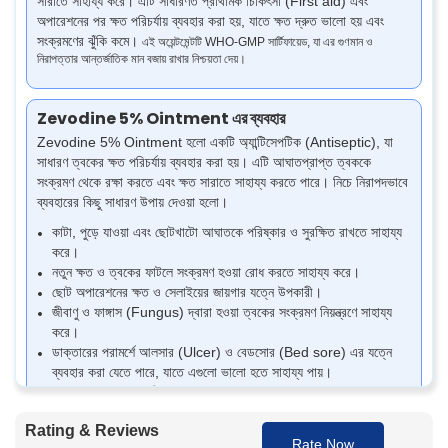
সারাতে সাহায্য করে।
এটি সাধারণত প্রাথমিক চিকিৎসা (First aid) এবং
অপারেশনের পর ক্ষত পরিচর্যায় ব্যবহার করা হয়, যাতে ক্ষত দ্রুত ভালো হয় এবং
সংক্রমণের ঝুঁকি কমে।
এই অয়েন্টমেন্টটি WHO-GMP সার্টিফায়েড, যা এর গুণমান ও
নিরাপত্তার আন্তর্জাতিক মান বজায় রাখার নিশ্চয়তা দেয়।
Zevodine 5% Ointment এর ব্যবহার
Zevodine 5% Ointment হলো একটি অ্যান্টিসেপটিক (Antiseptic), যা
সাধারণ ত্বকের ক্ষত পরিচর্যায় ব্যবহার করা হয়। এটি আঘাতপ্রাপ্ত ত্বককে
সংক্রমণ থেকে রক্ষা করতে এবং ক্ষত সারাতে সাহায্য করতে পারে। নিচে নিরাপদভাবে
ব্যবহারের কিছু সাধারণ উপায় দেওয়া হলো।
কাটা, পুড়ে যাওয়া এবং ছোটখাটো আঘাতকে পরিষ্কার ও সুরক্ষিত রাখতে সাহায্য
করে।
নতুন ক্ষত ও ত্বকের ফাটলে সংক্রমণ হওয়া রোধ করতে সাহায্য করে।
ছোট অপারেশনের ক্ষত ও সেলাইয়ের জায়গার যত্নে উপকারী।
জীবাণু ও ফাঙ্গাস (Fungus) দ্বারা হওয়া ত্বকের সংক্রমণ নিয়ন্ত্রণে সাহায্য
করে।
ডাক্তারের পরামর্শে আলসার (Ulcer) ও বেডসোর (Bed sore) এর যত্নে
ব্যবহার করা যেতে পারে, যাতে এগুলো ভালো হতে সাহায্য পায়।
ক্ষতিগ্রস্ত বা সংবেদনশীল ত্বকের অংশে ত্বকের পরিচ্ছন্নতা বজায় রাখতে
সাহায্য করে।
Rating & Reviews
Rate Now