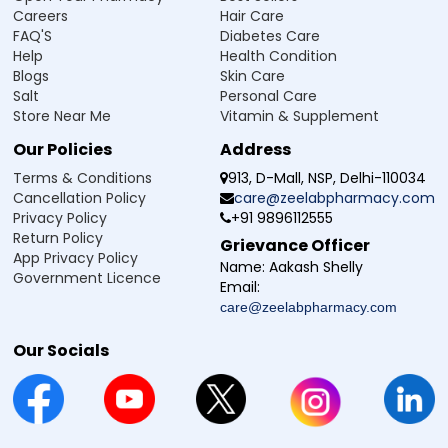
ডাক্তারের পরামর্শ ছাড়া ক্ষত খুব টাইট ব্যান্ডেজ দিয়ে ঢেকে রাখবেন না
Careers
Hair Care
শিশুদের নাগালের বাইরে রাখুন।
FAQ'S
Diabetes Care
Help
Health Condition
Blogs
Skin Care
প্রায়শই জিজ্ঞাসিত প্রশ্নাবলী
Salt
Personal Care
Store Near Me
Vitamin & Supplement
Q1. Zevodine 5% Ointment কী এবং এটি কী জন্য ব্যবহার করা হয়?
Our Policies
Address
Ans.Zevodine 5% Ointment হলো একটি অ্যান্টিসেপটিক (antiseptic) মলম,
Terms & Conditions
913, D-Mall, NSP, Delhi-110034
যা কাটা-ছেঁড়া ও ক্ষত স্থানে ব্যবহার করা হয়। এটি কাটা ও অন্য ধরনের ছোট আঘাত পরিষ্কার রাখতে
Cancellation Policy
care@zeelabpharmacy.com
সাহায্য করে। এটি কাটা-ছেঁড়ার জন্য অ্যান্টিসেপটিক ওষুধ, যা ত্বকের যত্নে ব্যবহার করা যায় এবং
ইনফেকশন (infection) হওয়ার সম্ভাবনা কমাতে সাহায্য করে।
Privacy Policy
+91 9896112555
Return Policy
Grievance Officer
Q2. Zevodine 5% Ointment কীভাবে কাজ করে?
App Privacy Policy
Name:
Aakash Shelly
Government Licence
Email:
Q3. Povidone Iodine 5% Ointment ব্যবহার করার কী কী
care@zeelabpharmacy.com
উপকারিতা আছে?
Our Socials
Q4. আমি কীভাবে Zevodine 5% Ointment ব্যবহার করব?
Q5. Povidone Iodine 5% Ointment কি দীর্ঘ সময় ব্যবহার করা
নিরাপদ?