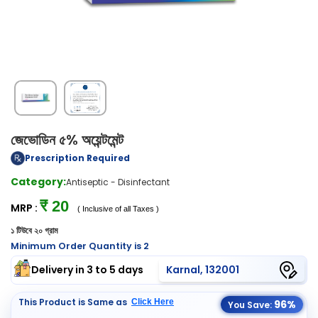
জেভোডিন ৫% অয়েন্টমেন্ট
Prescription Required
Category:
Antiseptic - Disinfectant
₹ 20
MRP :
( Inclusive of all Taxes )
১ টিউবে ২০ গ্রাম
Minimum Order Quantity is 2
Delivery in 3 to 5 days
Karnal, 132001
This Product is Same as
Click Here
96%
You Save: