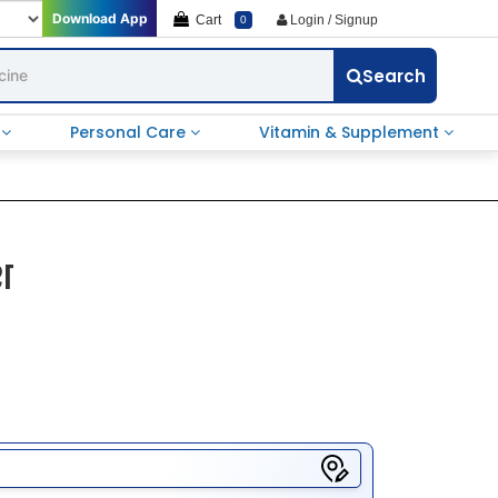
Download App
Cart
Login / Signup
0
Search
e
Personal Care
Vitamin & Supplement
श