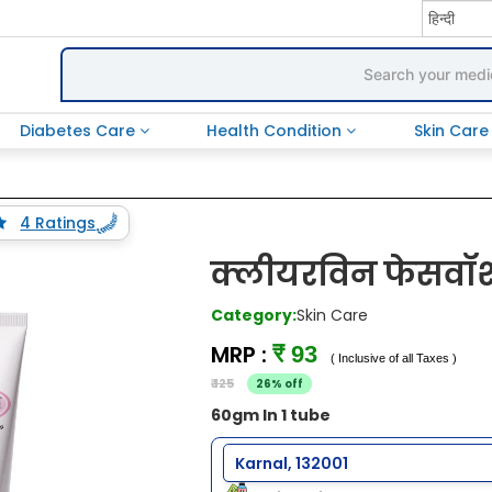
Diabetes Care
Health Condition
Skin Car
4 Ratings
क्लीयरविन फेसवॉ
Category:
Skin Care
MRP :
₹ 93
( Inclusive of all Taxes )
₹ 125
26% off
60gm In 1 tube
Karnal, 132001