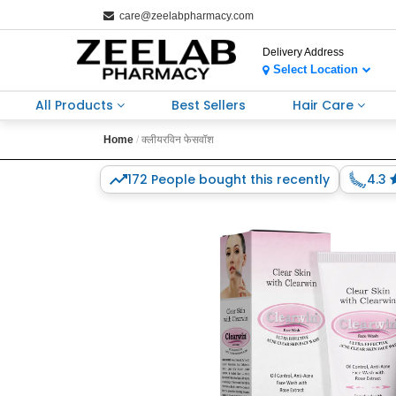
care@zeelabpharmacy.com
Delivery Address
Select Location
All Products
Best Sellers
Hair Care
Home
क्लीयरविन फेसवॉश
172 People bought this recently
4.3