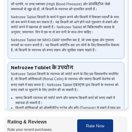
डायबिटीज
की प्रगति, या उच्च रक्तचाप (High Blood Pressure) और
जैसी
समस्याओं से जूझ रहे हों, जो किडनी के स्वास्थ्य को प्रभावित करती हैं।
Nefrozee Tablet किडनी के कार्य में सुधार करने और किडनी में विषाक्त पदार्थों के स्तर
को कम करने में मदद कर सकता है। यह किडनी को आगे होने वाले नुकसान से बचाने और
सपोर्ट करने में सहायक हो सकती है। Nefrozee Tablet को चिकित्सकीय सलाह के
अनुसार, सामान्यतः दिन में एक या दो बार पानी के साथ लेना चाहिए।
Nefrozee Tablet एक WHO-GMP प्रमाणित दवा है, जो उच्च सुरक्षा और गुणवत्ता
मानकों का पालन करती है। यह किडनी-सपोर्टिव दवा उन लोगों के लिए विश्वसनीय विकल्प
है, जो किडनी के स्वास्थ्य को बनाए रखना और सुरक्षित रखना चाहते हैं।
Nefrozee Tablet के उपयोग
Nefrozee Tablet किडनी के स्वास्थ्य को सपोर्ट करने के लिए एक विश्वसनीय सप्लीमेंट
है, जो किडनी कोशिकाओं (Renal Cells) के स्वास्थ्य और समग्र किडनी वेलनेस को
एडल्ट्स
बनाए रखने में मदद करता है। Nefrozee Tablet
द्वारा किडनी के स्वास्थ्य को
बनाए रखने या सुधारने के लिए उपयोग की जा सकती है।
समग्र किडनी स्वास्थ्य को सपोर्ट करने और सामान्य किडनी कार्य को बनाए रखने में
सहायक हो सकती है।
किडनी कोशिकाओं को ऑक्सीडेटिव स्ट्रेस और क्षति (Damage) से बचाने में मदद कर
सकती है।
प्रारंभिक चरण की किडनी कार्यक्षमता में कमी (Early-stage Kidney
Rating & Reviews
Dysfunction) में सुरक्षात्मक सपोर्ट प्रदान कर सकती है।
Rate Now
दीर्घकालिक किडनी तनाव (Chronic Kidney Stress) से जुड़ी सूजन को कम करने
Rate your recent purchases.