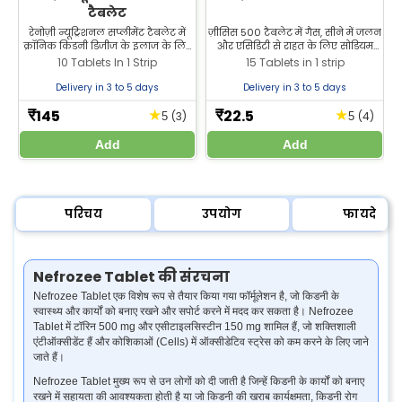
टैबलेट
रेनोज़ी न्यूट्रिशनल सप्लीमेंट टैबलेट में
ज़ीसिस 500 टैबलेट में गैस, सीने में जलन
क्रॉनिक किडनी डिजीज के इलाज के लिए
और एसिडिटी से राहत के लिए सोडियम
अल्फा कीटोएनालॉग होता है। Zeelab
बाइकार्बोनेट होता है। तेज डिलीवरी और
10 Tablets In 1 Strip
15 Tablets in 1 strip
Pharmacy से सबसे अच्छी कीमत पर
बेहतर कीमतों के लिए Zeelab
खरीदें।
Pharmacy से Zeesis 500 खरीदें।
Delivery in 3 to 5 days
Delivery in 3 to 5 days
145
22.5
★
★
₹
₹
(3)
(4)
5
5
Add
Add
परिचय
उपयोग
फायदे
Nefrozee Tablet की संरचना
Nefrozee Tablet एक विशेष रूप से तैयार किया गया फॉर्मूलेशन है, जो किडनी के
स्वास्थ्य और कार्यों को बनाए रखने और सपोर्ट करने में मदद कर सकता है। Nefrozee
Tablet में टॉरिन 500 mg और एसीटाइलसिस्टीन 150 mg शामिल हैं, जो शक्तिशाली
एंटीऑक्सीडेंट हैं और कोशिकाओं (Cells) में ऑक्सीडेटिव स्ट्रेस को कम करने के लिए जाने
जाते हैं।
Nefrozee Tablet मुख्य रूप से उन लोगों को दी जाती है जिन्हें किडनी के कार्यों को बनाए
रखने में सहायता की आवश्यकता होती है या जो किडनी की खराब कार्यक्षमता, किडनी रोग