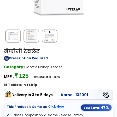
नेफ्रोजी टैबलेट
Prescription Required
Category:
Diabetic Kidney Disease
₹ 125
MRP :
( Inclusive of all Taxes )
15 Tablets in 1 strip
Delivery in 3 to 5 days
Karnal, 132001
This Product is Same as
Click Here
47%
You Save:
Same Composition
Same Release Pattern