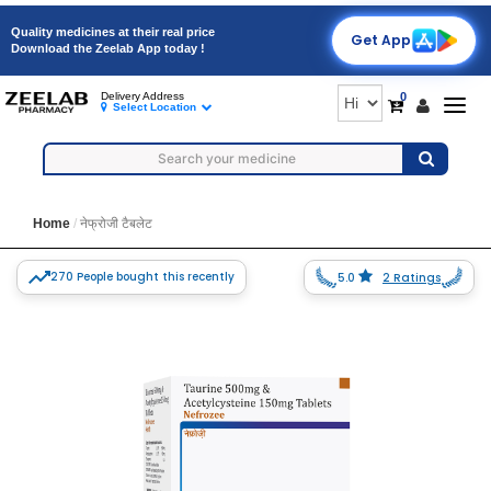
Quality medicines at their real price
Get App
Download the Zeelab App today !
0
Delivery Address
Togg
Select Location
navig
Home
नेफ्रोजी टैबलेट
270 People bought this recently
5.0
2 Ratings