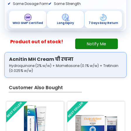
Same Dosage Form
Same Strength
WHO GMP Certified
Long Expiry
7 Days Easy Return
Product out of stock!
Notify Me
Acnitin MH Cream ची रचना
Hydroquinone (2% w/w) + Mometasone (0.1% w/w) + Tretinoin
(0.025% w/w)
Customer Also Bought
BEST SELLER
BEST SELLER
B