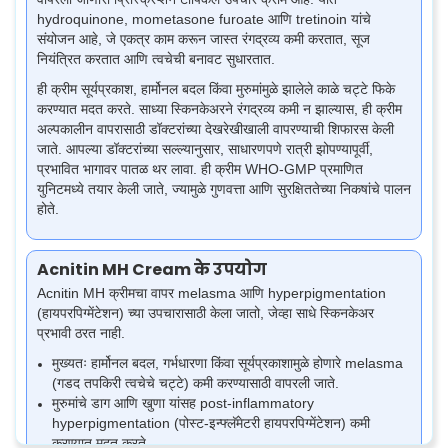
hydroquinone, mometasone furoate आणि tretinoin यांचे
संयोजन आहे, जे एकत्र काम करून जास्त रंगद्रव्य कमी करतात, सूज
नियंत्रित करतात आणि त्वचेची बनावट सुधारतात.
ही क्रीम सूर्यप्रकाश, हार्मोनल बदल किंवा मुरुमांमुळे झालेले काळे चट्टे फिके
करण्यात मदत करते. साध्या स्किनकेअरने रंगद्रव्य कमी न झाल्यास, ही क्रीम
अल्पकालीन वापरासाठी डॉक्टरांच्या देखरेखीखाली वापरण्याची शिफारस केली
जाते. आपल्या डॉक्टरांच्या सल्ल्यानुसार, साधारणपणे रात्री झोपण्यापूर्वी,
प्रभावित भागावर पातळ थर लावा.
ही क्रीम WHO-GMP प्रमाणित
युनिटमध्ये तयार केली जाते, ज्यामुळे गुणवत्ता आणि सुरक्षिततेच्या निकषांचे पालन
होते.
Acnitin MH Cream के उपयोग
Acnitin MH क्रीमचा वापर melasma आणि hyperpigmentation
(हायपरपिग्मेंटेशन) च्या उपचारासाठी केला जातो, जेव्हा साधे स्किनकेअर
प्रभावी ठरत नाही.
मुख्यतः हार्मोनल बदल, गर्भधारणा किंवा सूर्यप्रकाशामुळे होणारे melasma
(गडद तपकिरी त्वचेचे चट्टे) कमी करण्यासाठी वापरली जाते.
मुरुमांचे डाग आणि खुणा यांसह post-inflammatory
hyperpigmentation (पोस्ट-इन्फ्लॅमेटरी हायपरपिग्मेंटेशन) कमी
करण्यात मदत करते.