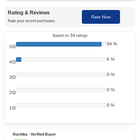
त्वचेचा रंग सुधारण्यास आणि बारीक रेषांसारखी सौम्य वृद्धत्वाची चिन्हे कमी
करण्यास मदत होऊ शकते.
Rating & Reviews
Rate Now
सूर्यामुळे झालेले डाग आणि काळे डाग कमी करून त्वचा अधिक उजळ
Rate your recent purchases.
दिसण्यास मदत करते.
34
Based on
ratings
Acnitin MH Cream चे फायदे
94 %
5
Acnitin MH क्रीम hyperpigmentation (हायपरपिग्मेंटेशन) नियंत्रित
करण्यात आणि डॉक्टरांच्या देखरेखीखाली वापरल्यास त्वचेचा एकूण लूक
6 %
4
सुधारण्यात मदत करते.
हार्मोनल बदल किंवा सूर्यप्रकाशामुळे झालेले काळे
Melasma वर उपचार:
0 %
3
चट्टे फिके करण्यात मदत करते
जास्त melanin (मेलानिन) कमी करून
Hyperpigmentation कमी करते:
0 %
असमान त्वचा रंग सुधारते
2
सौम्य त्वचा नूतनीकरणास मदत करते आणि त्वचेची
त्वचेचे नूतनीकरण वाढवते:
बनावट सुधारते
0 %
1
त्वचेच्या आजारांशी संबंधित लालसरपणा आणि जळजळ कमी
सूज कमी करते:
करण्यात मदत करते
मुरुमांचे डाग आणि सूर्यामुळे झालेले pigmentation
काळे डाग फिके करते:
(पिग्मेंटेशन) फिके करण्यात मदत करते
Ruchika
-
Verified Buyer