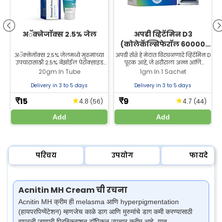
अॅक्नेजॉक्स 2.5% जेल
अपडी व्हिटॅमिन D3
(कोलेकॅल्सिफेरॉल 60000
IU) सॅशे | हाडे आणि सांध्यांच्या
अॅक्नेजॉक्स 2.5% जेलमध्ये मुरुमांच्या
अपडी सॅशे हे मेदात विरघळणारे व्हिटॅमिन D
उपचारासाठी 2.5% बेंझॉईल पेरॉक्साइड
पूरक आहे, जे शरीराला अन्न आणि
आरोग्यासाठी
असते. प्रभावी मुरुम काळजीसाठी आजच
पूरकांमधील कॅल्शियम आणि फॉस्फरस
20gm In Tube
1gm In 1 Sachet
झीलॅब फार्मसीमधून अॅक्नेजॉक्स जेल
शोषून घेण्यास मदत करते. खरेदीसाठी
खरेदी करा.
आमच्या वेबसाइटला भेट द्या.
Delivery in 3 to 5 days
Delivery in 3 to 5 days
15
9
★
★
₹
₹
(56)
(44)
4.8
4.7
Add
Add
परिचय
उपयोग
फायदे
Acnitin MH Cream ची रचना
Acnitin MH क्रीम ही melasma आणि hyperpigmentation
(हायपरपिग्मेंटेशन) म्हणजेच काळे डाग आणि मुरुमांचे डाग कमी करण्यासाठी
वापरली जाणारी प्रिस्क्रिप्शन टॉपिकल उपचार क्रीम आहे. यात