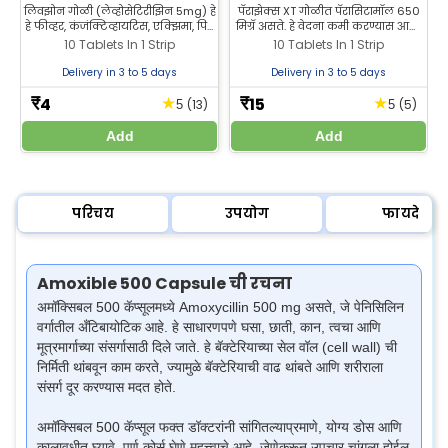
कमी करण्यासाठी अँटी-
लिवझोन गोळी (लेव्होसेटिरीझिन 5mg) हे
पॅराझेक्स XT गोळीत पॅरासिटामॉल 650
हे फीव्हर, कंजंक्टिव्हायटिस, एक्झिमा, पित्त
मिग्रॅ असते. हे वेदना कमी करण्यास आणि
अॅलर्जी
(हायव्ह्ज) आणि कीटक चावल्यावर
ताप उतरविण्यास मदत करते. प्रभावी वेदना
10 Tablets In 1 Strip
10 Tablets In 1 Strip
होणाऱ्या प्रतिक्रिया यावर उपचार करते.
आणि ताप कमी करण्यासाठी झीलॅब
झीलॅब फार्मसीमधून लिवझोन गोळी खरेदी
फार्मसीमधून पॅरासिटामॉल 650 गोळी
Delivery in 3 to 5 days
Delivery in 3 to 5 days
करा.
खरेदी करा.
4
15
★
★
₹
₹
(13)
(5)
5
5
Add
Add
परिचय
उपयोग
फायदे
Amoxible 500 Capsule ची रचना
अमॉक्सिबल 500 कॅप्सूलमध्ये Amoxycillin 500 mg असते, जे पेनिसिलिन
वर्गातील अँटिबायोटिक आहे. हे साधारणपणे घसा, छाती, कान, त्वचा आणि
मूत्रमार्गाच्या संसर्गासाठी दिले जाते.
हे बॅक्टेरियाच्या सेल वॉल (cell wall) ची
निर्मिती थांबवून काम करते, ज्यामुळे बॅक्टेरियाची वाढ थांबते आणि शरीराला
संसर्ग दूर करण्यास मदत होते.
अमॉक्सिबल 500 कॅप्सूल फक्त डॉक्टरांनी सांगितल्याप्रमाणे, योग्य डोस आणि
कालावधीत घ्यावे. पूर्ण कोर्स घेणे महत्त्वाचे आहे, जेणेकरून उपचार चांगला होईल