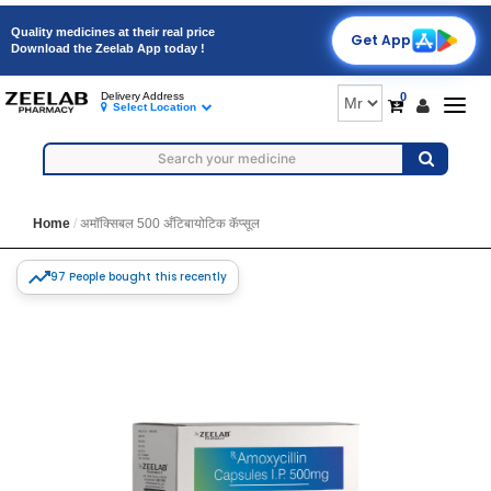
Quality medicines at their real price
Get App
Download the Zeelab App today !
0
Delivery Address
Togg
Select Location
navig
Home
अमॉक्सिबल 500 अँटिबायोटिक कॅप्सूल
97 People bought this recently