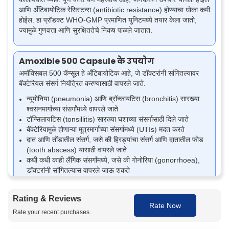
आणि अँटिबायोटिक रेसिस्टन्स (antibiotic resistance) होण्याचा धोका कमी
होईल.
हा प्रॉडक्ट WHO-GMP प्रमाणित युनिटमध्ये तयार केला जातो,
ज्यामुळे गुणवत्ता आणि सुरक्षिततेचे निकष पाळले जातात.
Amoxible 500 Capsule के उपयोग
अमॉक्सिबल 500 कॅप्सूल हे अँटिबायोटिक आहे, जे डॉक्टरांनी सांगितल्यावर
बॅक्टेरियल संसर्ग नियंत्रित करण्यासाठी वापरले जाते.
न्यूमोनिया (pneumonia) आणि ब्रॉन्कायटिस (bronchitis) सारख्या
श्वसनमार्गाच्या संसर्गांमध्ये वापरले जाते
टॉन्सिलायटिस (tonsillitis) सारख्या घशाच्या संसर्गासाठी दिले जाते
बॅक्टेरियामुळे होणाऱ्या मूत्रमार्गाच्या संसर्गांमध्ये (UTIs) मदत करते
दात आणि तोंडातील संसर्ग, जसे की हिरड्यांचा संसर्ग आणि दातातील फोड
(tooth abscess) यासाठी वापरले जाते
कधी कधी काही लैंगिक संसर्गांमध्ये, जसे की गोनोरिया (gonorrhoea),
डॉक्टरांनी सांगितल्यास वापरले जाऊ शकते
कधी कधी हेलिकोबॅक्टर पायलोरी (Helicobacter pylori) संसर्गासाठी
कॉम्बिनेशन थेरपी (combination therapy) मध्ये वापरले जाते
Rating & Reviews
Rate Now
Rate your recent purchases.
Amoxible 500 Capsule चे फायदे