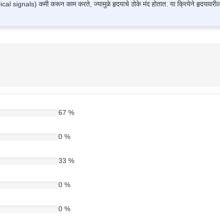
rical signals) कमी करून काम करते, ज्यामुळे हृदयाचे ठोके मंद होतात. या क्रियेने हृदयाव
ा
या. साधारणपणे हे दिवसातून एकदा किंवा दोनदा अन्नासोबत घेतले जाते. गोळी पूर्ण पाण्यासोबत
 पालन करणे महत्त्वाचे आहे.
67 %
0 %
33 %
0 %
्ला
0 %