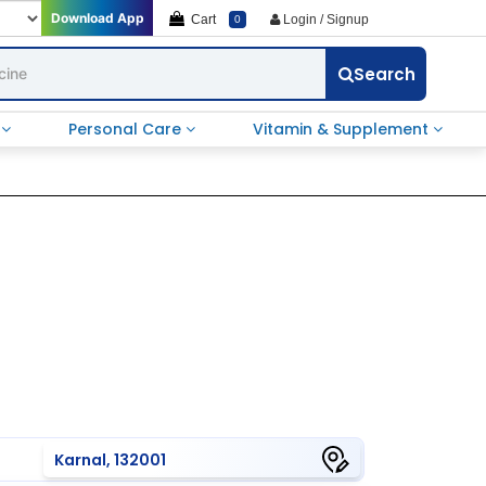
Download App
Cart
Login / Signup
0
Search
e
Personal Care
Vitamin & Supplement
Karnal, 132001