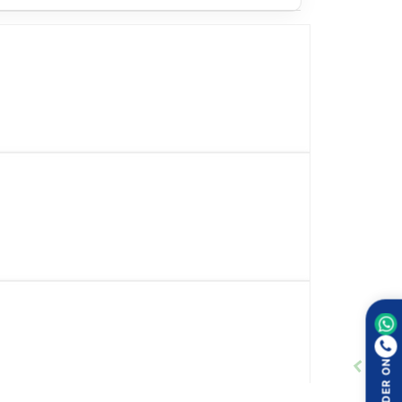
ngina – छातीत होणारा वेदना / chest pain) कमी
ORDER ON