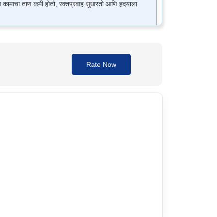
रील कामाचा ताण कमी होतो, रक्तप्रवाह सुधारतो आणि हृदयाला
 गिळा; ती चिरू नका किंवा चावू नका. जास्तीत जास्त
Rate Now