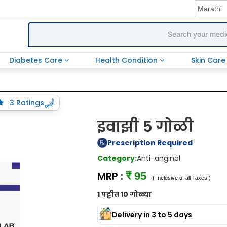
Diabetes Care
Health Condition
Skin Car
3 Ratings
इवाझी 5 गोळी
Prescription Required
Category:
Anti-anginal
MRP :
₹ 95
( Inclusive of all Taxes )
1 पट्टीत 10 गोळ्या
Delivery in 3 to 5 days