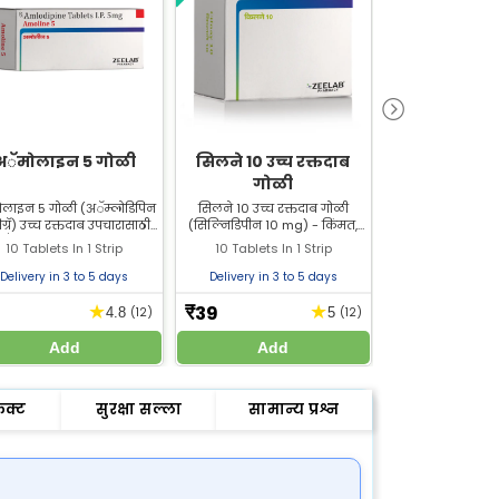
अॅमोलाइन 5 गोळी
सिलने 10 उच्च रक्तदाब
मेटोलॅश 25
गोळी
टॅबले
लाइन 5 गोळी (अॅम्लोडिपिन
सिलने 10 उच्च रक्तदाब गोळी
मेटोलॅश 25 एक्सएल
ग्रॅ) उच्च रक्तदाब उपचारासाठी
(सिल्निडिपीन 10 mg) - किंमत,
मेटोप्रोलॉल टार्ट्
अँजायना टाळण्यासाठी वापरली
फायदे, दुष्परिणाम, डोस जाणून घ्या.
स्वरूपात) 25 मिग्रॅ
10 Tablets In 1 Strip
10 Tablets In 1 Strip
10 Tablets In
े. अॅमोलाइन 5 गोळी झीलॅब
उच्च रक्तदाब नियंत्रणासाठी प्रभावी
रक्तदाब कमी करण्या
फार्मसीमधून खरेदी करा.
औषध.
(छातीत दुखणे) कम
Delivery in 3 to 5 days
Delivery in 3 to 5 days
Delivery in 3 
आणि हृदयविकाराच
फेल्युअर) उपचारासाठ
39
10
★
★
₹
₹
4.8
(12)
5
(12)
मेटोप्रोलॉल टार्ट्रेट
फार्मसीमधून ख
Add
Add
Add
ेक्ट
सुरक्षा सल्ला
सामान्य प्रश्न