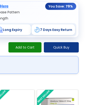
You Save:
79%
 Here
ase Pattern
ength
Long Expiry
7 Days Easy Return
Add to Cart
Quick Buy
SELLER
BEST SELLER
BEST SELLER