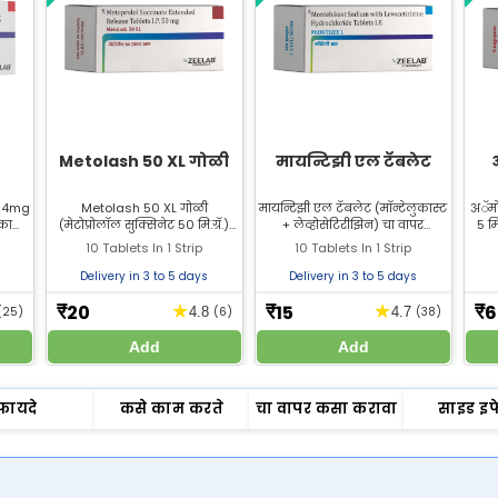
Metolash 50 XL गोळी
मायन्टिझी एल टॅबलेट
 24mg
Metolash 50 XL गोळी
मायन्टिझी एल टॅबलेट (मॉन्टेलुकास्ट
अॅमो
िकामी
(मेटोप्रोलॉल सुक्सिनेट 50 मि.ग्रॅ.)
+ लेव्होसेटिरीझिन) चा वापर
5 मि
 जाते.
उच्च रक्तदाबाच्या उपचारासाठी
अॅलर्जीमुळे होणारी शिंक, वाहणारी
आणि 
10 Tablets In 1 Strip
10 Tablets In 1 Strip
rmacy
वापरली जाते. Metolash 50 XL
नाक, जास्त ताप आणि अॅलर्जीक
जात
 करा.
गोळी Zeelab Pharmacy मधून
त्वचेच्या तक्रारींवर उपचार
Delivery in 3 to 5 days
Delivery in 3 to 5 days
खरेदी करा.
करण्यासाठी केला जातो. झीलॅब
फार्मसीमधून मायन्टिझी एल सर्वोत्तम
20
15
6
★
★
₹
₹
₹
(25)
4.8
(6)
4.7
(38)
किमतीत खरेदी करा.
Add
Add
फायदे
कसे काम करते
चा वापर कसा करावा
साइड इफ