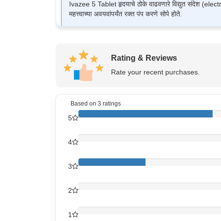
Ivazee 5 Tablet हृदयाचे ठोके वाढवणारे विद्युत संदेश (elect
महत्त्वाच्या अवयवांपर्यंत रक्त पंप करणे सोपे होते.
Ivazee 5 Tablet चा वापर कसा कराव
Rating & Reviews
Ivazee 5 Tablet तुमच्या डॉक्टरांनी जसे सांगितले आहे तसेच घ्
Rate your recent purchases.
परिणामकारकतेसाठी तुमच्या डॉक्टरांनी दिलेल्या डोसच्या सूचनांचे
Based on
3
ratings
Ivazee 5 Tablet चे साइड इफेक्ट
5
ब्रॅडिकार्डिया (हृदयाचे ठोके मंद होणे) (Bradycardia)
डोकेदुखी
4
गरगरणे
थकवा
दृष्टीमध्ये बदल (क्वचित) (visual disturbances)
3
2
Ivazee 5 Tablet ची सुरक्षा संबंधी सल
वापरण्यापूर्वी लेबल काळजीपूर्वक वाचा.
1