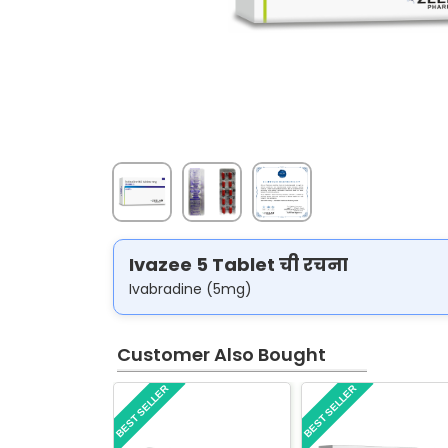
Ivazee 5 Tablet ची रचना
Ivabradine (5mg)
Customer Also Bought
BEST SELLER
BEST SELLER