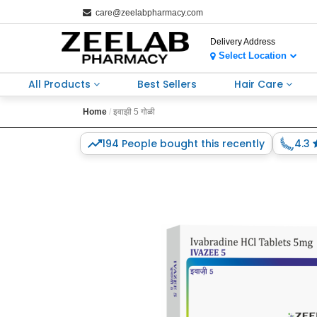
care@zeelabpharmacy.com
Delivery Address
Select Location
All Products
Best Sellers
Hair Care
Home
इवाझी 5 गोळी
194 People bought this recently
4.3