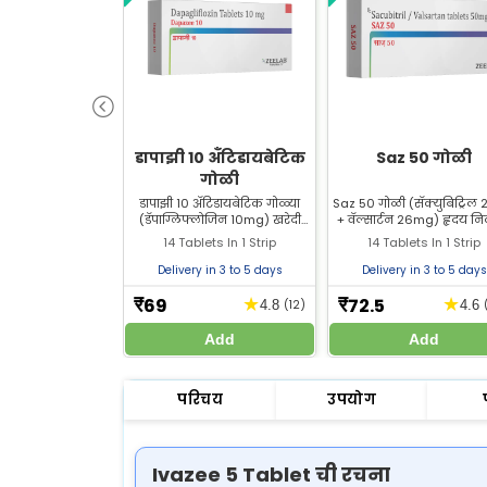
डापाझी 10 अँटिडायबेटिक
Saz 50 गोळी
गोळी
डापाझी 10 अँटिडायबेटिक गोळ्या
Saz 50 गोळी (सॅक्युबिट्रिल
(डॅपाग्लिफ्लोजिन 10mg) खरेदी
+ वॅल्सार्टन 26mg) हृदय न
करा - किंमत, फायदे, दुष्परिणाम
होण्याच्या उपचारासाठी वापरली
14 Tablets In 1 Strip
14 Tablets In 1 Strip
आणि डोस याबद्दल जाणून घ्या. टाइप
Saz 50 गोळी Zeelab Pha
2 डायबेटिस मेलीटससाठी वापरले
मधून सर्वोत्तम किमतीत खरेदी
Delivery in 3 to 5 days
Delivery in 3 to 5 days
जाते.
69
72.5
★
★
₹
₹
4.8
(12)
4.6
Add
Add
परिचय
उपयोग
Ivazee 5 Tablet ची रचना