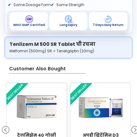
Same Dosage Form
Same Strength
WHO GMP Certified
Long Expiry
7 Days Easy Return
Tenlizem M 500 SR Tablet ची रचना
Metformin (500mg) SR + Teneligliptin (20mg)
Customer Also Bought
BEST SELLER
BEST SELLER
B
टेलमिझेम 40 गोळी
अपडी व्हिटॅमिन D3