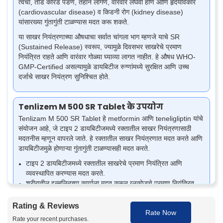
त्वचा, तोंड कोरडे पडणे, तहान लागणे, वारंवार लघवी होणे आणि हृदयविकार
(cardiovascular disease) व किडनी रोग (kidney disease)
यांसारख्या गुंतागुंती टाळण्यास मदत करू शकते.
या साखर नियंत्रणाच्या औषधाचा सर्वात चांगला भाग म्हणजे याचे SR
(Sustained Release) स्वरूप, ज्यामुळे दिवसभर साखरेचे प्रमाण
नियंत्रित राहते आणि वारंवार गोळ्या घ्याव्या लागत नाहीत. हे औषध WHO-
GMP-Certified असल्यामुळे डायबिटीज रुग्णांमध्ये सुरक्षित आणि उच्च
दर्जाचे साखर नियंत्रण सुनिश्चित होते.
Tenlizem M 500 SR Tablet के उपयोग
Tenlizam M 500 SR Tablet हे metformin आणि teneligliptin यांचे
संयोजन आहे, जे टाइप 2 डायबिटीजमध्ये रक्तातील साखर नियंत्रणासाठी
मदतनीस म्हणून वापरले जाते. हे रक्तातील साखर नियंत्रणात मदत करते आणि
डायबिटीजमुळे होणाऱ्या गुंतागुंती टाळण्यासही मदत करते.
टाइप 2 डायबिटीजमध्ये रक्तातील साखरेचे प्रमाण नियंत्रित आणि
व्यवस्थापित करण्यास मदत करते.
शरीरातील इन्सुलिनच्या कार्याला मदत करून ग्लुकोजचे प्रमाण नियंत्रित
ठेवते.
जेवणानंतर वाढणारी रक्तातील साखर (post-meal blood sugar
Rating & Reviews
Rate Now
spikes) कमी करण्यास मदत होऊ शकते.
Rate your recent purchases.
थकवा, जास्त लघवी होणे आणि जास्त तहान लागणे यांसारखी सामान्य