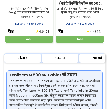
(कोलेकॅल्सिफेरॉल 60000
IU) सॅशे | हाडे आणि सांध्यांच्या
टेलमिझेम 40 गोळी (टेल्मिसार्टन
अपडी सॅशे हे मेदात विरघळणारे व्हिटॅमिन D
म
40mg) उच्च रक्तदाब उपचारासाठी आणि
पूरक आहे, जे शरीराला अन्न आणि
आरोग्यासाठी
हृदयविकाराचा झटका व स्ट्रोक
पूरकांमधील कॅल्शियम आणि फॉस्फरस
15 Tablets In 1 Strip
1gm In 1 Sachet
टाळण्यासाठी वापरली जाते. टेलमिझेम 40
शोषून घेण्यास मदत करते. खरेदीसाठी
झीलॅब फार्मसीमधून सर्वोत्तम किमतीत
आमच्या वेबसाइटला भेट द्या.
Delivery in 3 to 5 days
Delivery in 3 to 5 days
खरेदी करा.
18
9
★
★
₹
₹
(28)
(44)
4.9
4.7
Add
Add
परिचय
उपयोग
फायदे
Tenlizem M 500 SR Tablet ची रचना
Tenlizem M 500 SR Tablet हा टाइप 2 डायबिटीज असलेल्या रुग्णांमध्ये
वाढलेली रक्तातील साखर नियंत्रित आणि व्यवस्थापित करण्यासाठी प्रभावी
औषध आहे. Tenlizem M 500 SR Tablet मध्ये Teneligliptin 20mg
आणि Metformin 500mg SR सोडून रक्तातील जास्त साखर नियंत्रित
आणि व्यवस्थापित करण्यात मदत होते. रक्तातील साखर नियंत्रित आणि
व्यवस्थापित केल्यामुळे हे डायबिटीज साखर नियंत्रणाचे औषध थकवा, कोरडी