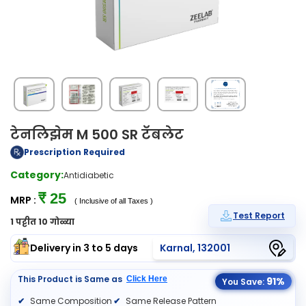
टेनलिझेम M 500 SR टॅबलेट
Prescription Required
Category:
Antidiabetic
₹ 25
MRP :
( Inclusive of all Taxes )
Test Report
1 पट्टीत 10 गोळ्या
Delivery in 3 to 5 days
Karnal, 132001
This Product is Same as
Click Here
91%
You Save:
Same Composition
Same Release Pattern