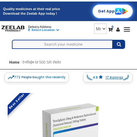
Quality medicines at their real price
Get App
Download the Zeelab App today !
0
Delivery Address
Togg
Select Location
navig
Home
टेनलिझेम M 500 SR टॅबलेट
772 People bought this recently
4.8
17 Ratings
Best Seller