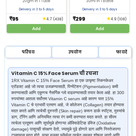
20gm In 1 Tube
30ml In 1 Bottle
अॅसिड आणि व्हिटॅमिन C क्रीम
वापरले जाते. नायसिनामाइड 10% सिरम
फॉर्म्युलासह त्वचा उजळवा, काळे डाग
झीलॅब फार्मसीमधून सर्वोत्तम किमतीत
Delivery in 3 to 5 days
Delivery in 3 to 5 days
कमी करा आणि समसमान त्वचा रंग
खरेदी करा
मिळवा
95
299
★
★
₹
₹
(438)
(108)
4.7
4.9
Add
Add
परिचय
उपयोग
फायदे
Vitamin C 15% Face Serum ची रचना
1RX Vitamin C 15% Face Serum हा एक उत्कृष्ट स्किनकेअर
प्रॉडक्ट आहे जो त्वचा उजळण्यासाठी, पिग्मेंटेशन (Pigmentation) कमी
करण्यासाठी आणि एकूणच नैसर्गिक ग्लो वाढवण्यासाठी तयार केला आहे. हा 300
रुपयांच्या आतला सर्वोत्तम Vitamin C serum आहे कारण यात 15%
Vitamin C चे प्रभावी प्रमाण आहे, जे कोलेजन (Collagen) तयार होण्यास
मदत करते आणि त्वचेची दुरुस्ती (Skin repair) करून डार्क स्पॉट्स, मुरुमांचे
डाग, टॅनिंग आणि अनियमित त्वचा रंग कमी करण्यात मदत करते. हा सीरम
त्वचेला प्रदूषण आणि सूर्यामुळे होणाऱ्या ऑक्सिडेटिव्ह डॅमेज (Oxidative
damage) पासूनही संरक्षण देतो, ज्यामुळे पुढे होणारे डाग आणि निस्तेजपणा
टाळण्यास मदत होते. याचा हलका फॉर्म्युला त्वचेत लवकर शोषला जातो आणि