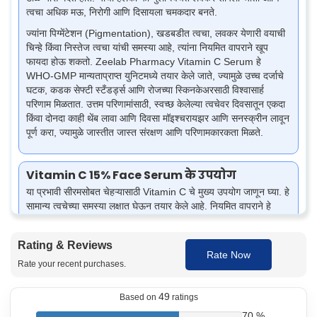
त्वचा अधिक मऊ, निरोगी आणि दिसायला चमकदार बनते.
ज्यांना पिग्मेंटेशन (Pigmentation), खडबडीत त्वचा, लवकर येणारी वयाची
चिन्हे किंवा निस्तेज त्वचा यांची समस्या आहे, त्यांना नियमित वापराने खूप
फायदा होऊ शकतो. Zeelab Pharmacy Vitamin C Serum हे
WHO-GMP मान्यताप्राप्त युनिटमध्ये तयार केले जाते, ज्यामुळे उच्च दर्जाचे
घटक, कडक सेफ्टी स्टँडर्ड्स आणि रोजच्या स्किनकेअरसाठी विश्वासार्ह
परिणाम मिळतात. उत्तम परिणामांसाठी, स्वच्छ केलेल्या त्वचेवर दिवसातून एकदा
किंवा दोनदा काही थेंब लावा आणि दिवसा मॉइश्चरायझर आणि सनस्क्रीन लावून
पूर्ण करा, ज्यामुळे जास्तीत जास्त संरक्षण आणि परिणामकारकता मिळते.
Vitamin C 15% Face Serum के उपयोग
या प्रभावी सीरमसोबत चेहऱ्यासाठी Vitamin C चे मुख्य उपयोग जाणून घ्या. हे
सामान्य त्वचेच्या समस्या लक्षात घेऊन तयार केले आहे. नियमित वापराने हे
त्वचेचा ग्लो वाढवते, डाग कमी करते आणि त्वचा अधिक निरोगी दिसण्यास मदत
करते.
Rating & Reviews
Rate Now
निस्तेज आणि थकलेली दिसणारी त्वचा उजळण्यास मदत करते.
Rate your recent purchases.
डार्क स्पॉट्स, मुरुमांचे डाग आणि पिग्मेंटेशन (Pigmentation) कमी करते.
अनियमित त्वचा रंग सुधारून त्वचा अधिक स्वच्छ आणि समसमान दिसण्यास
49
मदत करते.
Based on
ratings
कोलेजन (Collagen) तयार होण्यास मदत करून त्वचेची टवटवी आणि
70 %