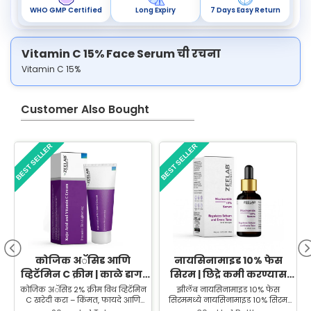
WHO GMP Certified
Long Expiry
7 Days Easy Return
Vitamin C 15% Face Serum ची रचना
Vitamin C 15%
Customer Also Bought
BEST SELLER
BEST SELLER
B
कोजिक अॅसिड आणि
नायसिनामाइड 10% फेस
व्हिटॅमिन C क्रीम | काळे डाग,
सिरम | छिद्रे कमी करण्यास
पिग्मेंटेशन आणि चमकदार
आणि त्वचेची चमक सुधारण्यास
कोजिक अॅसिड 2% क्रीम विथ व्हिटॅमिन
झीलॅब नायसिनामाइड 10% फेस
स
C खरेदी करा – किंमत, फायदे आणि
सिरममध्ये नायसिनामाइड 10% सिरम
त्वचेसाठी
मदत करते
उपयोग | ZEELAB च्या शक्तिशाली कोजिक
आहे, जे मुरुमे आणि त्वचेच्या टेक्स्चरसाठी