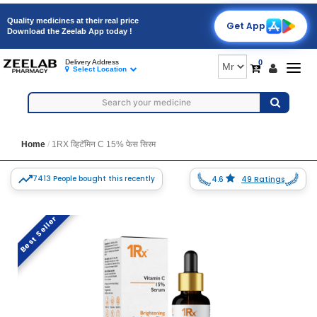
Quality medicines at their real price
Get App
Download the Zeelab App today !
0
Delivery Address
Togg
Select Location
navig
Home
1RX व्हिटॅमिन C 15% फेस सिरम
7413 People bought this recently
4.6
49 Ratings
Best Seller