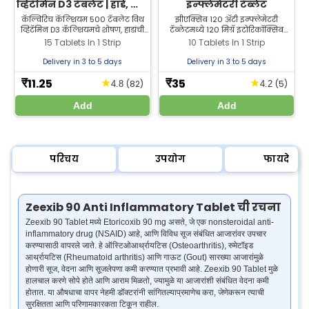
व्हिटॅमिन D3 टॅबलेट | हाडे, सांधे
इन्फ्लेमेटरी टॅब्लेट
आणि स्नायूंची काळजी
कॅल्विरिच कॅल्शियम 500 टॅबलेट विथ
झीएक्सिब 120 अँटी इन्फ्लेमेटरी
व्हिटॅमिन D3 कॅल्शियमचे शोषण, हाडांची
टॅब्लेटमध्ये 120 मिग्रॅ इटोरिकॉक्सिब
मजबुती आणि दातांचे आरोग्य यांना मदत
असते, जे वेदना कमी करणारे औषध आहे.
15 Tablets In 1 Strip
10 Tablets In 1 Strip
करते. दररोजच्या कॅल्शियमच्या
इटोरिकॉक्सिब 120 टॅब्लेट झीलॅब
गरजांसाठी योग्य. झीलॅब फार्मसीमध्ये
फार्मसीमधून सर्वोत्तम किमतीत खरेदी
Delivery in 3 to 5 days
Delivery in 3 to 5 days
उपलब्ध.
करा.
11.25
35
★
★
₹
₹
(82)
(5)
4.8
4.2
Add
Add
परिचय
उपयोग
फायदे
Zeexib 90 Anti Inflammatory Tablet ची रचना
Zeexib 90 Tablet मध्ये Etoricoxib 90 mg असते, जे एक nonsteroidal anti-
inflammatory drug (NSAID) आहे, आणि विविध सूज संबंधित आजारांवर उपचार
करण्यासाठी वापरले जाते. हे ऑस्टिओआर्थ्रायटिस (Osteoarthritis), रुमेटॉइड
आर्थ्रायटिस (Rheumatoid arthritis) आणि गाऊट (Gout) सारख्या आजारांमुळे
होणारी सूज, वेदना आणि सूजलेपणा कमी करण्यात प्रभावी आहे. Zeexib 90 Tablet मुळे
हालचाल करणे सोपे होते आणि आराम मिळतो, ज्यामुळे या आजारांशी संबंधित वेदना कमी
होतात. या औषधाचा वापर नेहमी डॉक्टरांनी सांगितल्याप्रमाणेच करा, जेणेकरून त्याची
सुरक्षितता आणि परिणामकारकता टिकून राहील.