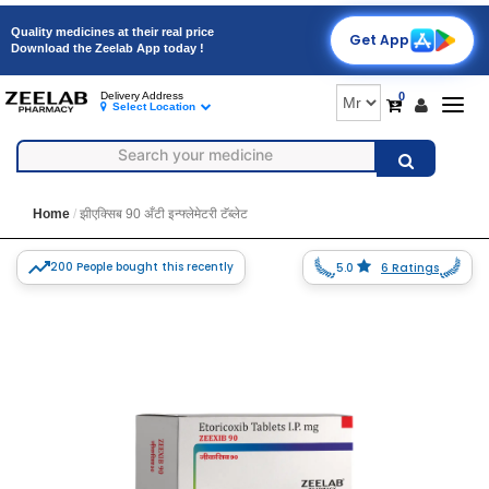
Quality medicines at their real price
Get App
Download the Zeelab App today !
0
Delivery Address
Togg
Select Location
navig
Home
झीएक्सिब 90 अँटी इन्फ्लेमेटरी टॅब्लेट
200 People bought this recently
5.0
6 Ratings