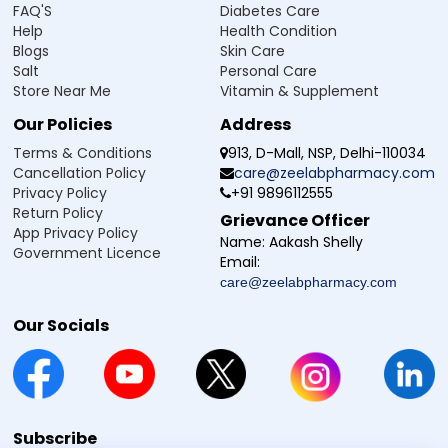
FAQ'S
Diabetes Care
Help
Health Condition
Blogs
Skin Care
Salt
Personal Care
Store Near Me
Vitamin & Supplement
Our Policies
Address
Terms & Conditions
913, D-Mall, NSP, Delhi-110034
Cancellation Policy
care@zeelabpharmacy.com
Privacy Policy
+91 9896112555
Return Policy
Grievance Officer
App Privacy Policy
Name:
Aakash Shelly
Government Licence
Email:
care@zeelabpharmacy.com
Our Socials
Subscribe