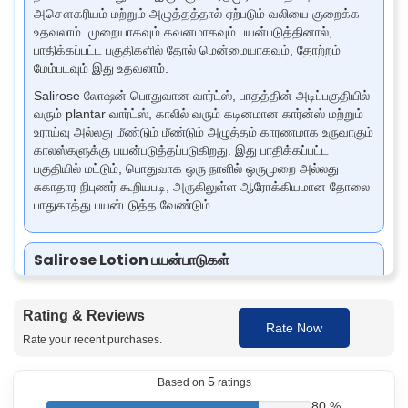
அசௌகரியம் மற்றும் அழுத்தத்தால் ஏற்படும் வலியை குறைக்க
உதவலாம். முறையாகவும் கவனமாகவும் பயன்படுத்தினால்,
பாதிக்கப்பட்ட பகுதிகளில் தோல் மென்மையாகவும், தோற்றம்
மேம்படவும் இது உதவலாம்.
Salirose லோஷன் பொதுவான வார்ட்ஸ், பாதத்தின் அடிப்பகுதியில்
வரும் plantar வார்ட்ஸ், காலில் வரும் கடினமான கார்ன்ஸ் மற்றும்
உராய்வு அல்லது மீண்டும் மீண்டும் அழுத்தம் காரணமாக உருவாகும்
காலஸ்களுக்கு பயன்படுத்தப்படுகிறது. இது பாதிக்கப்பட்ட
பகுதியில் மட்டும், பொதுவாக ஒரு நாளில் ஒருமுறை அல்லது
சுகாதார நிபுணர் கூறியபடி, அருகிலுள்ள ஆரோக்கியமான தோலை
பாதுகாத்து பயன்படுத்த வேண்டும்.
Salirose Lotion பயன்பாடுகள்
Salicylic acid lactic acid லோஷன் பயன்பாடுகளில், மருத்துவ
ஆலோசனைப்படி பயன்படுத்தும்போது தடித்த தோல்
Rating & Reviews
(hyperkeratosis) தொடர்பான தோல் பிரச்சினைகள் போன்ற
Rate Now
வார்ட்ஸ், கார்ன்ஸ் மற்றும் காலஸ்களை, தடித்த தோல்
Rate your recent purchases.
அடுக்குகளை மென்மையாக்கி கட்டுப்படுத்த உதவுவது அடங்கும்.
கடினமாகவும் தடித்ததாகவும் இருக்கும் தோலை
5
Based on
ratings
மென்மையாக்கி, வார்ட்ஸ், கார்ன்ஸ் மற்றும் காலஸ்களை
80 %