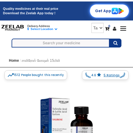
Quality medicines at their real price
Get App
Download the Zeelab App today !
0
Delivery Address
Togg
Select Location
navig
Home
சாலிரோஸ் லோஷன் 15மிலி
1512 People bought this recently
4.6
5 Ratings