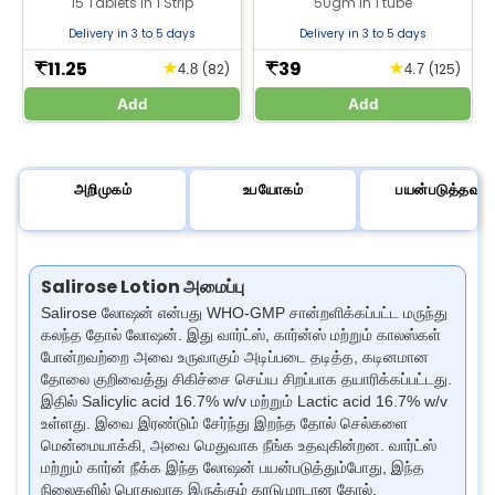
15 Tablets In 1 Strip
50gm in 1 tube
ஆரோக்கியத்தை ஆதரிக்கிறது. தினசரி
ஆகியவற்றை குறைத்து, சருமத்தை
கால்சியம் தேவைக்கு ஏற்றது. ஜீலாப்
மென்மையாக்கி, இறந்த சரும செல்களை
Delivery in 3 to 5 days
Delivery in 3 to 5 days
மருந்தகத்தில் கிடைக்கிறது.
நீக்க உதவுகின்றன. யூரியா லாக்டிக் அமிலம்
புரோப்பிலீன் குளைகால் கிரீமை ஜீலாப்
11.25
39
★
★
₹
₹
(82)
(125)
4.8
4.7
பார்மஸியிலிருந்து வாங்குங்கள்.
Add
Add
அறிமுகம்
உபயோகம்
பயன்படுத்தவும்
Salirose Lotion அமைப்பு
Salirose லோஷன் என்பது WHO-GMP சான்றளிக்கப்பட்ட மருந்து
கலந்த தோல் லோஷன். இது வார்ட்ஸ், கார்ன்ஸ் மற்றும் காலஸ்கள்
போன்றவற்றை அவை உருவாகும் அடிப்படை தடித்த, கடினமான
தோலை குறிவைத்து சிகிச்சை செய்ய சிறப்பாக தயாரிக்கப்பட்டது.
இதில் Salicylic acid 16.7% w/v மற்றும் Lactic acid 16.7% w/v
உள்ளது. இவை இரண்டும் சேர்ந்து இறந்த தோல் செல்களை
மென்மையாக்கி, அவை மெதுவாக நீங்க உதவுகின்றன. வார்ட்ஸ்
மற்றும் கார்ன் நீக்க இந்த லோஷன் பயன்படுத்தும்போது, இந்த
நிலைகளில் பொதுவாக இருக்கும் கரடுமுரடான தோல்,