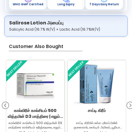
WHO GMP Certified
Long Expiry
7 Days Easy Return
Salirose Lotion அமைப்பு
Salicylic Acid (16.7% W/V) + Lactic Acid (16.7%W/V)
Customer Also Bought
BEST SELLER
BEST SELLER
B
கால்விரிச் கால்சியம் 500
சாப்டி கிரீம்
வித்தமின் D3 மாத்திரை | எலும்பு,
மூட்டு & தசை பராமரிப்பு
கால்விரிச் கால்சியம் 500 வித்தமின் D3
சாப்டி கிரீமில் உள்ள புரோப்பிலீன்
மாத்திரை கால்சியம் உறிஞ்சுதலை, எலும்பு
குளைகால், லாக்டிக் அமிலம், யூரியா
வலிமையை மற்றும் பற்களின்
ஆகியவை வீக்கம், அரிப்பு, சிவத்தல்