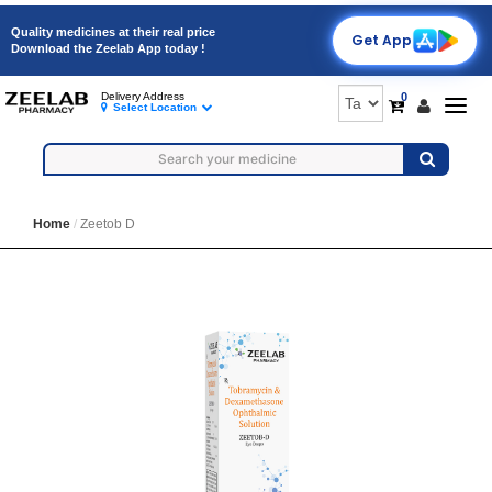
Quality medicines at their real price
Get App
Download the Zeelab App today !
0
Delivery Address
Togg
Select Location
navig
Home
Zeetob D