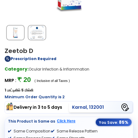
Zeetob D
Prescription Required
Category:
Ocular Infection & Inflammation
₹ 20
MRP :
( Inclusive of all Taxes )
1 பாட்டிலில் 5 மில்லி
Minimum Order Quantity is 2
Delivery in 3 to 5 days
Karnal, 132001
This Product is Same as
Click Here
85%
You Save:
Same Composition
Same Release Pattern