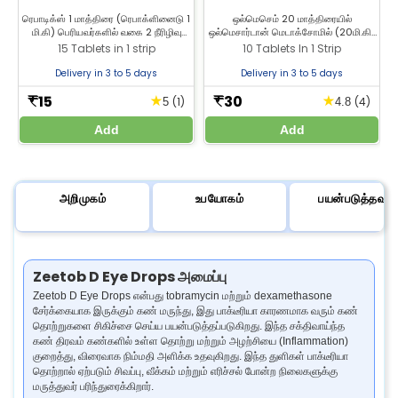
ரெபாடிக்ஸ் 1 மாத்திரை (ரெபாக்ளினைடு 1
ஒல்மெசெம் 20 மாத்திரையில்
மி.கி) பெரியவர்களில் வகை 2 நீரிழிவு
ஒல்மெசார்டான் மெடாக்சோமில் (20மி.கி)
நோயை சிகிச்சை செய்ய
உள்ளது மற்றும் இது உயர் இரத்த
15 Tablets in 1 strip
10 Tablets In 1 Strip
பயன்படுத்தப்படுகிறது. ரெபாடிக்ஸ் 1
அழுத்தத்தை கட்டுப்படுத்த
மாத்திரையை ஜீலாப் மருந்தகத்தில்
பயன்படுத்தப்படுகிறது. சிறந்த விலையில்
Delivery in 3 to 5 days
Delivery in 3 to 5 days
வாங்குங்கள்.
20மி.கி ஒல்மெசார்டான் மாத்திரைகளை
ஜீலாப் மருந்தகத்தில் வாங்குங்கள்.
15
30
★
★
₹
₹
(1)
(4)
5
4.8
Add
Add
அறிமுகம்
உபயோகம்
பயன்படுத்தவும்
Zeetob D Eye Drops அமைப்பு
Zeetob D Eye Drops என்பது tobramycin மற்றும் dexamethasone
சேர்க்கையாக இருக்கும் கண் மருந்து, இது பாக்டீரியா காரணமாக வரும் கண்
தொற்றுகளை சிகிச்சை செய்ய பயன்படுத்தப்படுகிறது. இந்த சக்திவாய்ந்த
கண் திரவம் கண்களில் உள்ள தொற்று மற்றும் அழற்சியை (Inflammation)
குறைத்து, விரைவாக நிம்மதி அளிக்க உதவுகிறது. இந்த துளிகள் பாக்டீரியா
தொற்றால் ஏற்படும் சிவப்பு, வீக்கம் மற்றும் எரிச்சல் போன்ற நிலைகளுக்கு
மருத்துவர் பரிந்துரைக்கிறார்.