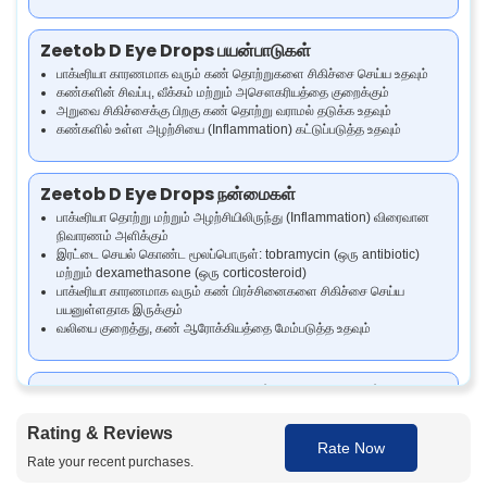
Zeetob D Eye Drops பயன்பாடுகள்
பாக்டீரியா காரணமாக வரும் கண் தொற்றுகளை சிகிச்சை செய்ய உதவும்
கண்களின் சிவப்பு, வீக்கம் மற்றும் அசௌகரியத்தை குறைக்கும்
அறுவை சிகிச்சைக்கு பிறகு கண் தொற்று வராமல் தடுக்க உதவும்
கண்களில் உள்ள அழற்சியை (Inflammation) கட்டுப்படுத்த உதவும்
Zeetob D Eye Drops நன்மைகள்
பாக்டீரியா தொற்று மற்றும் அழற்சியிலிருந்து (Inflammation) விரைவான
நிவாரணம் அளிக்கும்
இரட்டை செயல் கொண்ட மூலப்பொருள்: tobramycin (ஒரு antibiotic)
மற்றும் dexamethasone (ஒரு corticosteroid)
பாக்டீரியா காரணமாக வரும் கண் பிரச்சினைகளை சிகிச்சை செய்ய
பயனுள்ளதாக இருக்கும்
வலியை குறைத்து, கண் ஆரோக்கியத்தை மேம்படுத்த உதவும்
Zeetob D Eye Drops அது எப்படி வேலை செய்கிறது
Zeetob D Eye Drops-ல் உள்ள tobramycin என்பது ஒரு antibiotic, இது
Rating & Reviews
பாக்டீரியாவின் வளர்ச்சியை நிறுத்தி அவற்றை கொன்று தொற்றை
Rate Now
கட்டுப்படுத்துகிறது. dexamethasone என்பது ஒரு corticosteroid, இது
Rate your recent purchases.
அழற்சியை (Inflammation) குறைக்கிறது. இந்த இரண்டு மருந்துகளும்