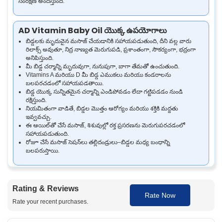
సంరక్షణ అందిస్తుంది.
AD Vitamin Baby Oil యొక్క ఉపయోగాలు
బిడ్డలకు మృదువైన మసాజ్ చేయడానికి సహాయపడుతుంది, దీని వల్ల వారు
రిలాక్స్ అవుతూ, నిద్ర నాణ్యత మెరుగుపడి, ప్రశాంతంగా, సౌకర్యంగా, భద్రంగా
అనిపిస్తుంది.
మీ బిడ్డ చర్మాన్ని మృదువుగా, నునుపుగా, బాగా తేమతో ఉంచుతుంది.
Vitamins A మరియు D మీ బిడ్డ ఎముకలు మరియు కండరాలను
బలపరచడంలో సహాయపడతాయి.
బిడ్డ యొక్క సున్నితమైన చర్మాన్ని ఎండిపోవడం లేదా గట్టిపడడం నుండి
రక్షిస్తుంది.
నియమితంగా వాడితే, బిడ్డల మొత్తం ఆరోగ్యం మరియు శక్తికి మద్దతు
ఇవ్వవచ్చు.
ఈ ఆయిల్‌తో చేసే మసాజ్, శిశువుల్లో రక్త ప్రసరణను మెరుగుపరచడంలో
సహాయపడుతుంది.
రోజూ చేసే మసాజ్ సెషన్‌లు తల్లిదండ్రులు–బిడ్డల మధ్య బంధాన్ని
బలపరుస్తాయి.
AD Vitamin Baby Oil యొక్క ఉపయోగాలు
Rating & Reviews
మృదువైన, నునుపైన చర్మం:
నియమితంగా వాడితే మీ బిడ్డ చర్మం మృదువుగా,
Rate Now
బాగా తేమతో ఉండేలా సహాయపడుతుంది.
Rate your recent purchases.
ఆరోగ్యకరమైన పెరుగుదలకు మద్దతు:
Vitamins A మరియు D బలమైన
ఎముకలు మరియు కండరాల కోసం సహాయపడతాయి.