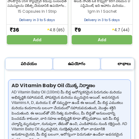
సాచెట్ | ఎముకలు & కీళ్ల ఆరోగ్యానికి
పాంటోరైడ్ DSR క్యాప్సూల్ కడుపు సంబంధిత
అప్‌డీ సాచెట్ ఒక కొవ్వులో కరిగే విటమిన్ D
జ
సమస్యలను చికిత్స చేయడానికి ఉపయోగించే
సప్లిమెంట్, ఇది ఆహారం మరియు
ఔషధం. ఈ మందు ఆమ్లత్వం లక్షణాలను
సప్లిమెంట్లలో ఉండే కాల్షియం మరియు
అ
15 Capsules In 1 Strip
1gm In 1 Sachet
తగ్గించి పెప్టిక్ అల్సర్‌ను నయం చేయడంలో
ఫాస్ఫరస్‌ను శరీరం శోషించుకునేందుకు
సహాయపడుతుంది.
సహాయపడుతుంది. కొనుగోలు చేయడానికి
స
Delivery in 3 to 5 days
Delivery in 3 to 5 days
మా వెబ్‌సైట్‌ను సందర్శించండి.
బ
36
9
★
★
₹
₹
(85)
(44)
4.8
4.7
Add
Add
పరిచయం
ఉపయోగం
లాభాలు
AD Vitamin Baby Oil యొక్క నిర్మాణం
AD Vitamin Baby Oil (100ml) మీ బిడ్డ ఆరోగ్యకరమైన పెరుగుదల మరియు
అభివృద్ధికి సహాయపడే, పోషకమైన మరియు మృదువైన ఆయిల్. అవసరమైన
Vitamins A, D, మరియు E తో సమృద్ధిగా ఉండే ఈ ఆయిల్, మీ బిడ్డ ఎముకలు
మరియు కండరాలను బలంగా చేయడంలో సహాయపడుతుంది, మొత్తం శక్తిని
పెంచుతుంది. ఈ ఆయిల్‌తో చేసే నిత్య మసాజ్‌లు, మీ బిడ్డతో అనుబంధాన్ని
పెంచడమే కాకుండా, వారి సహజ అభివృద్ధికి కూడా తోడ్పడతాయి. ఇది మీ బిడ్డ
చర్మాన్ని మృదువుగా, నునుపుగా, తేమతో ఉంచి, ఎండిపోవడం నుండి రక్షిస్తుంది. AD
Vitamin Baby Oil మృదువైనది, సురక్షితమైనది, రోజూ వాడటానికి
అనుకూలమైనది, మీ బిడ్డ బలంగా, ఆరోగ్యంగా పెరుగుతూ ఉండేలా అవసరమైన