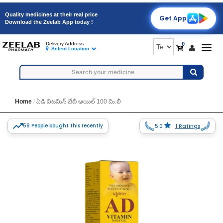
Quality medicines at their real price
Get App
Download the Zeelab App today !
0
Delivery Address
Togg
Select Location
navig
Home
ఏడి విటమిన్ బేబీ ఆయిల్ 100 మి.లీ
59 People bought this recently
5.0
1 Ratings