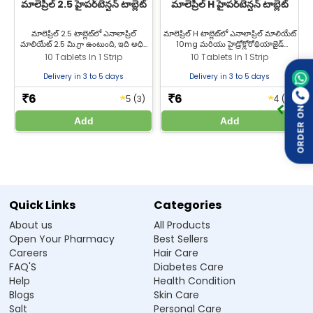
మాలెప్రిల్ 2.5 హైపర్‌టెన్షన్ టాబ్లెట్
మాలెప్రిల్ H హైపర్‌టెన్షన్ టాబ్లెట్
Q4. నా రక్తపోటు నార్మల్ అయిన తర్వాత Malepril 5 Tablet
ఆపవచ్చా?
మాలెప్రిల్ 2.5 టాబ్లెట్‌లో ఎనాలాప్రిల్
మాలెప్రిల్ H టాబ్లెట్‌లో ఎనాలాప్రిల్ మాలియేట్
మాలియేట్ 2.5 మి.గ్రా ఉంటుంది, ఇది అధిక
10mg మరియు హైడ్రోక్లోరోథియాజైడ్
రక్తపోటు మరియు గుండె సంబంధిత
12.5mg ఉంటాయి, ఇవి రక్తపోటు
10 Tablets In 1 Strip
10 Tablets In 1 Strip
Q5. Malepril 5 Tablet వల్ల దగ్గు వస్తుందా?
సమస్యల చికిత్సకు ఉపయోగిస్తారు.
(హైపర్‌టెన్షన్) చికిత్స కోసం ఉపయోగిస్తారు.
ఎనాలాప్రిల్ మాలియేట్ 2.5 టాబ్లెట్‌ను ఉత్తమ
మాలెప్రిల్ H టాబ్లెట్‌ను జీల్యాబ్ ఫార్మసీ నుండి
Delivery in 3 to 5 days
Delivery in 3 to 5 days
ధరకు జీల్యాబ్ ఫార్మసీ నుండి కొనండి.
ఉత్తమ ధరకు కొనండి.
6
6
★
★
₹
₹
(3)
(1)
5
4
Manufacturer / Marketer:
ORDER ON
Add
Add
Zeelab Pharmacy Pvt Ltd.
Written By
Reviewed By
Dr. Himani Gupta
Dr. Anubhav Singh
PhD in Pharmacology
M.B.B.S
Quick Links
Categories
References
About us
All Products
https://cdscoonline.gov.in/CDSCO/Drugs
Open Your Pharmacy
Best Sellers
https://dl.icdst.org/pdfs/files3/3997cb34b4619c4c7d47a4f01
Careers
Hair Care
20f3b49.pdf
FAQ'S
Diabetes Care
https://www.scielo.br/j/jped/a/pKPFtLMX4jNH6tTtrqNwb4r/?
Help
Health Condition
format=pdf&lang=en
Blogs
Skin Care
https://pdf.hres.ca/dpd_pm/00047608.PDF
https://sandoz-
Salt
Personal Care