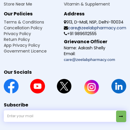
ca.cms.sandoz.com/sites/default/files/Media%20Document
Store Near Me
Vitamin & Supplement
s/PDF%20511.pdf
Our Policies
Address
Terms & Conditions
913, D-Mall, NSP, Delhi-110034
డిస్క్లైమర్ :
Zeelab Pharmacy ద్వార ప్రధాన్ కి గై స్వాస్థ్య సంబంధం ఉద్దేశ్య సే है. కిసి భీ స్వాస్థ్య సమస్య లేదా స్థితి
Cancellation Policy
care@zeelabpharmacy.com
స్వయం దవ న లేదు. కిసి భీ దవా యా ఉపచార కో షురూ కరణే, బంద కరణే యోగ్య చికిత్స సే పరమర్ష అవశ్య కరెన్.
Privacy Policy
+91 9896112555
Return Policy
Grievance Officer
App Privacy Policy
Name:
Aakash Shelly
Government Licence
Email:
care@zeelabpharmacy.com
Our Socials
Subscribe