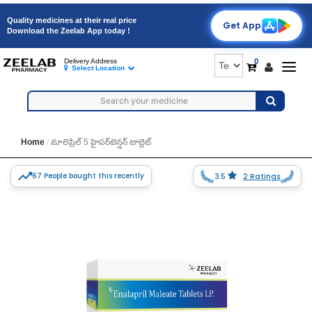
Quality medicines at their real price
Get App
Download the Zeelab App today !
0
Delivery Address
Togg
Select Location
navig
Home
మాలెప్రిల్ 5 హైపర్‌టెన్షన్ టాబ్లెట్
67 People bought this recently
3.5
2 Ratings