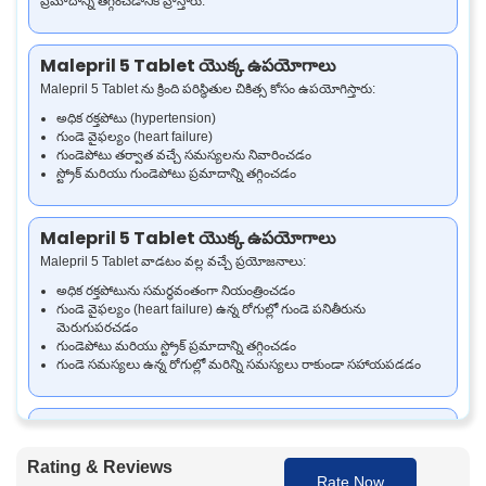
ప్రమాదాన్ని తగ్గించడానికి వ్రాస్తారు.
Malepril 5 Tablet యొక్క ఉపయోగాలు
Malepril 5 Tablet ను క్రింది పరిస్థితుల చికిత్స కోసం ఉపయోగిస్తారు:
అధిక రక్తపోటు (hypertension)
గుండె వైఫల్యం (heart failure)
గుండెపోటు తర్వాత వచ్చే సమస్యలను నివారించడం
స్ట్రోక్ మరియు గుండెపోటు ప్రమాదాన్ని తగ్గించడం
Malepril 5 Tablet యొక్క ఉపయోగాలు
Malepril 5 Tablet వాడటం వల్ల వచ్చే ప్రయోజనాలు:
అధిక రక్తపోటును సమర్థవంతంగా నియంత్రించడం
గుండె వైఫల్యం (heart failure) ఉన్న రోగుల్లో గుండె పనితీరును
మెరుగుపరచడం
గుండెపోటు మరియు స్ట్రోక్ ప్రమాదాన్ని తగ్గించడం
గుండె సమస్యలు ఉన్న రోగుల్లో మరిన్ని సమస్యలు రాకుండా సహాయపడడం
Malepril 5 Tablet అది ఎలా పని చేస్తుంది
Malepril 5 Tablet అనేది angiotensin-converting enzyme (ACE) అనే
Rating & Reviews
ఎంజైమ్‌ను అడ్డుకోవడం ద్వారా పనిచేస్తుంది. దీని వల్ల రక్తనాళాలు సడలుతాయి,
Rate Now