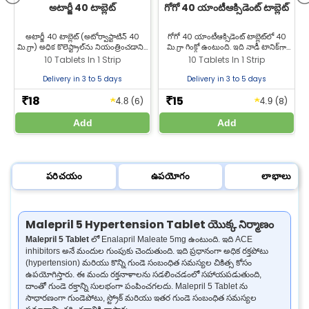
అటార్జీ 40 టాబ్లెట్
గోగో 40 యాంటీఆక్సిడెంట్ టాబ్లెట్
అటార్జీ 40 టాబ్లెట్ (అటోర్వాస్టాటిన్ 40
గోగో 40 యాంటీఆక్సిడెంట్ టాబ్లెట్‌లో 40
మి.గ్రా) అధిక కొలెస్ట్రాల్‌ను నియంత్రించడానికి
మి.గ్రా గింక్గో ఉంటుంది. ఇది నాడీ టానిక్‌గా
మరియు గుండెపోటును నివారించడానికి
పనిచేసి మానసిక మరియు శారీరక ఒత్తిడితో
10 Tablets In 1 Strip
10 Tablets In 1 Strip
ఉపయోగిస్తారు. గుండె ఆరోగ్యానికి మద్దతుగా
కలిగే స్ట్రెస్ మరియు నర్వస్ టెన్షన్‌ను
జీల్యాబ్ ఫార్మసీ నుండి అటోర్వాస్టాటిన్ 40
తగ్గించడంలో సహాయపడుతుంది. ఉత్తమ
Delivery in 3 to 5 days
Delivery in 3 to 5 days
మి.గ్రా కొనండి.
ధరకు జీల్యాబ్ ఫార్మసీ నుండి కొనండి.
18
15
★
★
₹
₹
(6)
(8)
4.8
4.9
Add
Add
పరిచయం
ఉపయోగం
లాభాలు
Malepril 5 Hypertension Tablet యొక్క నిర్మాణం
Malepril 5 Tablet
లో Enalapril Maleate 5mg ఉంటుంది. ఇది ACE
inhibitors అనే మందుల గుంపుకు చెందుతుంది. ఇది ప్రధానంగా అధిక రక్తపోటు
(hypertension) మరియు కొన్ని గుండె సంబంధిత సమస్యల చికిత్స కోసం
ఉపయోగిస్తారు. ఈ మందు రక్తనాళాలను సడలించడంలో సహాయపడుతుంది,
దాంతో గుండె రక్తాన్ని సులభంగా పంపించగలదు. Malepril 5 Tablet ను
సాధారణంగా గుండెపోటు, స్ట్రోక్ మరియు ఇతర గుండె సంబంధిత సమస్యల