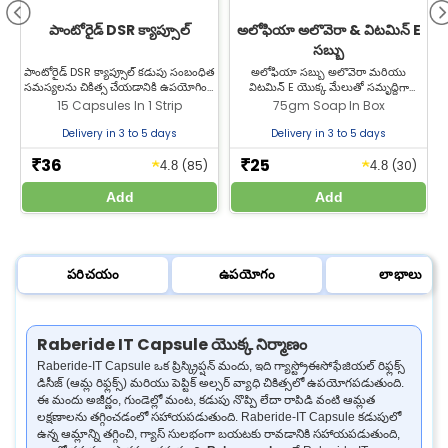
పాంటోరైడ్ DSR క్యాప్సూల్
అలోఫియా అలొవెరా & విటమిన్ E
సబ్బు
పాంటోరైడ్ DSR క్యాప్సూల్ కడుపు సంబంధిత
అలోఫియా సబ్బు అలొవెరా మరియు
సమస్యలను చికిత్స చేయడానికి ఉపయోగించే
విటమిన్ E యొక్క మేలుతో సమృద్ధిగా
ఔషధం. ఈ మందు ఆమ్లత్వం లక్షణాలను
ఉంటుంది: అలొవెరా చర్మాన్ని మాన్పి తేమను
15 Capsules In 1 Strip
75gm Soap In Box
తగ్గించి పెప్టిక్ అల్సర్‌ను నయం చేయడంలో
ఇస్తుంది & విటమిన్ E చర్మపు నిర్మాణాన్ని
ర
సహాయపడుతుంది.
మెరుగుపరచడంలో సహాయపడుతుంది. చర్మం
Delivery in 3 to 5 days
Delivery in 3 to 5 days
ఎండిపోవడం, రఫ్‌గా ఉండడం తగ్గించడానికి
ఉపయోగకరం. ఇప్పుడే ఆర్డర్ చేసి ఇంటి వద్ద
36
25
★
★
₹
₹
(85)
(30)
4.8
4.8
డెలివరీ పొందండి.
Add
Add
పరిచయం
ఉపయోగం
లాభాలు
Raberide IT Capsule యొక్క నిర్మాణం
Raberide-IT Capsule ఒక ప్రిస్క్రిప్షన్ మందు, ఇది గ్యాస్ట్రోఈసోఫేజియల్ రిఫ్లక్స్
డిసీజ్ (ఆమ్ల రిఫ్లక్స్) మరియు పెప్టిక్ అల్సర్ వ్యాధి చికిత్సలో ఉపయోగపడుతుంది.
ఈ మందు అజీర్ణం, గుండెల్లో మంట, కడుపు నొప్పి లేదా రాపిడి వంటి ఆమ్లత
లక్షణాలను తగ్గించడంలో సహాయపడుతుంది. Raberide-IT Capsule కడుపులో
ఉన్న ఆమ్లాన్ని తగ్గించి, గ్యాస్ సులభంగా బయటకు రావడానికి సహాయపడుతుంది,