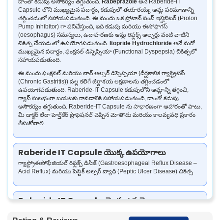
దాంతో కడుపు అసౌకర్యం తగ్గుతుంది.
Rabeprazole
అనే Raberide-IT
Capsule లోని ముఖ్యమైన పదార్థం, కడుపులో తయారయ్యే ఆమ్ల పరిమాణాన్ని
తగ్గించడంలో సహాయపడుతుంది. ఈ మందు ఒక ప్రోటాన్ పంప్ ఇన్హిబిటర్ (Proton
Pump Inhibitor) గా పనిచేస్తుంది, ఇది కడుపు మరియు ఈసోఫాగస్
(oesophagus) సమస్యలు, ఉదాహరణకు ఆమ్ల రిఫ్లక్స్ అల్సర్లు వంటి వాటిని
చికిత్స చేయడంలో ఉపయోగపడుతుంది.
Itopride Hydrochloride
అనే మరో
ముఖ్యమైన పదార్థం, ఫంక్షనల్ డిస్పెప్సియా (Functional Dyspepsia) చికిత్సలో
సహాయపడుతుంది.
ఈ మందు ఫంక్షనల్ మరియు నాన్ అల్సర్ డిస్పెప్సియా (దీర్ఘకాలిక గ్యాస్ట్రిటిస్
(Chronic Gastritis)) వల్ల కలిగే జీర్ణాశయ లక్షణాలను తగ్గించడంలో
ఉపయోగపడుతుంది. Raberide-IT Capsule కడుపులోని ఆమ్లాన్ని తగ్గించి,
గ్యాస్ సులభంగా బయటకు రావడానికి సహాయపడుతుంది, దాంతో కడుపు
అసౌకర్యం తగ్గుతుంది. Raberide-IT Capsule ను సాధారణంగా ఆహారంతో పాటు,
మీ డాక్టర్ లేదా హెల్త్‌కేర్ ప్రొఫెషనల్ చెప్పిన మోతాదు మరియు కాలవ్యవధి ప్రకారం
తీసుకోవాలి.
Raberide IT Capsule యొక్క ఉపయోగాలు
గ్యాస్ట్రోఈసోఫేజియల్ రిఫ్లక్స్ డిసీజ్ (Gastroesophageal Reflux Disease –
Acid Reflux) మరియు పెప్టిక్ అల్సర్ వ్యాధి (Peptic Ulcer Disease) చికిత్స
Raberide IT Capsule యొక్క ఉపయోగాలు
Raberide-IT Capsule మీ కడుపు తయారు చేసే ఆమ్ల పరిమాణాన్ని తగ్గించి,
గుండెల్లో మంట మరియు ఆమ్ల రిఫ్లక్స్ వల్ల కలిగే నొప్పిని తగ్గించడంలో