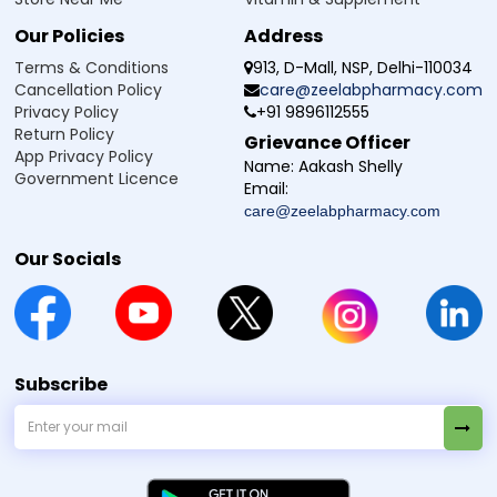
డిస్క్లైమర్ :
Zeelab Pharmacy ద్వార ప్రధాన్ కి గై స్వాస్థ్య సంబంధం ఉద్దేశ్య సే है. కిసి భీ స్వాస్థ్య సమస్య లేదా స్థితి
స్వయం దవ న లేదు. కిసి భీ దవా యా ఉపచార కో షురూ కరణే, బంద కరణే యోగ్య చికిత్స సే పరమర్ష అవశ్య కరెన్.
Our Policies
Address
Terms & Conditions
913, D-Mall, NSP, Delhi-110034
Cancellation Policy
care@zeelabpharmacy.com
Privacy Policy
+91 9896112555
Return Policy
Grievance Officer
App Privacy Policy
Name:
Aakash Shelly
Government Licence
Email:
care@zeelabpharmacy.com
Our Socials
Subscribe