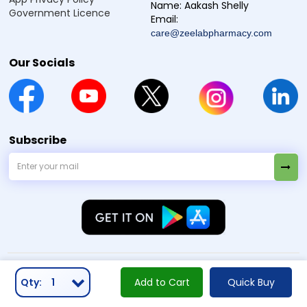
Name:
Aakash Shelly
Government Licence
Email:
care@zeelabpharmacy.com
Our Socials
Subscribe
2026 Copyright By
© Zeelab Pharmacy Private Limited
. All Rights Reserved
Qty:
1
Add to Cart
Quick Buy
Our Payment Partners