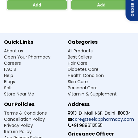
ORDER ON
Q4. Sefjim 200 మోతాదు మర్చిపోతే ఏమి చేయాలి?
Add
Add
Q5. Sefjim 200 తీసుకుంటున్నప్పుడు ఆహారంపై ఏమైనా
నియమాలు ఉన్నాయా?
Quick Links
Categories
Manufacturer / Marketer:
About us
All Products
Zeelab Pharmacy Pvt Ltd.
Open Your Pharmacy
Best Sellers
Written By
Reviewed By
Careers
Hair Care
FAQ'S
Diabetes Care
Dr. Himani Gupta
Dr. Anubhav Singh
Help
Health Condition
PhD in Pharmacology
M.B.B.S
Blogs
Skin Care
Salt
Personal Care
Store Near Me
Vitamin & Supplement
డిస్క్లైమర్ :
Zeelab Pharmacy ద్వార ప్రధాన్ కి గై స్వాస్థ్య సంబంధం ఉద్దేశ్య సే है. కిసి భీ స్వాస్థ్య సమస్య లేదా స్థితి
స్వయం దవ న లేదు. కిసి భీ దవా యా ఉపచార కో షురూ కరణే, బంద కరణే యోగ్య చికిత్స సే పరమర్ష అవశ్య కరెన్.
Our Policies
Address
Terms & Conditions
913, D-Mall, NSP, Delhi-110034
Cancellation Policy
care@zeelabpharmacy.com
Privacy Policy
+91 9896112555
Return Policy
Grievance Officer
App Privacy Policy