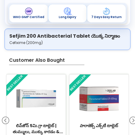
WHO GMP Certified
Long Expiry
7 Days Easy Return
Sefjim 200 Antibacterial Tablet యొక్క నిర్మాణం
Cefixime (200mg)
Customer Also Bought
BEST SELLER
BEST SELLER
B
లివ్‌జోన్ 5మి.గ్రా టాబ్లెట్ |
పారాజెక్స్ ఎక్స్‌టీ టాబ్లెట్
తుమ్ములు, ముక్కు కారడం &