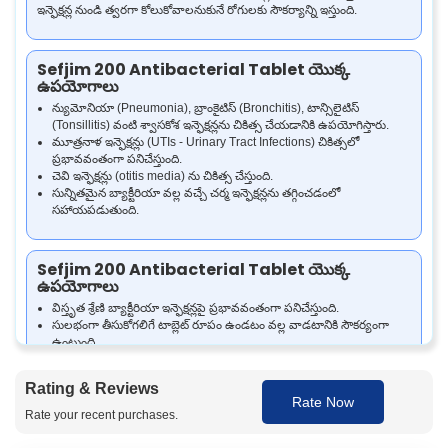
ఇన్ఫెక్షన్ల నుండి త్వరగా కోలుకోవాలనుకునే రోగులకు సౌకర్యాన్ని ఇస్తుంది.
Sefjim 200 Antibacterial Tablet యొక్క
ఉపయోగాలు
న్యుమోనియా (Pneumonia), బ్రాంకైటిస్ (Bronchitis), టాన్సిలైటిస్
(Tonsillitis) వంటి శ్వాసకోశ ఇన్ఫెక్షన్లను చికిత్స చేయడానికి ఉపయోగిస్తారు.
మూత్రనాళ ఇన్ఫెక్షన్లు (UTIs - Urinary Tract Infections) చికిత్సలో
ప్రభావవంతంగా పనిచేస్తుంది.
చెవి ఇన్ఫెక్షన్లు (otitis media) ను చికిత్స చేస్తుంది.
సున్నితమైన బ్యాక్టీరియా వల్ల వచ్చే చర్మ ఇన్ఫెక్షన్లను తగ్గించడంలో
సహాయపడుతుంది.
Sefjim 200 Antibacterial Tablet యొక్క
ఉపయోగాలు
విస్తృత శ్రేణి బ్యాక్టీరియా ఇన్ఫెక్షన్లపై ప్రభావవంతంగా పనిచేస్తుంది.
సులభంగా తీసుకోగలిగే టాబ్లెట్ రూపం ఉండటం వల్ల వాడటానికి సౌకర్యంగా
ఉంటుంది.
త్వరగా పనిచేసి ఇన్ఫెక్షన్ లక్షణాల నుంచి ఉపశమనం ఇస్తుంది.
సరైన విధంగా వాడితే యాంటీబయాటిక్ రెసిస్టెన్స్ (Antibiotic Resistance)
Rating & Reviews
వచ్చే ప్రమాదం తక్కువగా ఉంటుంది.
Rate Now
Rate your recent purchases.