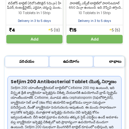
దురదకు యాంటీ అలర్జీ ఉపశమనం
లివ్‌జోన్ టాబ్లెట్ (లెవోసెటిరిజైన్ 5మి.గ్రా) హే
పారాజెక్స్ ఎక్స్‌టీ టాబ్లెట్‌లో పారాసిటమాల్
ఫీవర్, కంజంక్టివైటిస్, ఎగ్జిమా, చర్మంపై మంట/
650 మి.గ్రా ఉంటుంది. ఇది నొప్పిని తగ్గించి
దద్దుర్లు (హైవ్స్), పురుగు కాటు ప్రతిచర్యలను
జ్వరాన్ని తగ్గించడంలో సహాయపడుతుంది.
10 Tablets In 1 Strip
10 Tablets In 1 Strip
చికిత్స చేస్తుంది. జీల్యాబ్ ఫార్మసీ నుండి
సమర్థవంతమైన నొప్పి మరియు జ్వర
లివ్‌జోన్ టాబ్లెట్ కొనండి.
ఉపశమనం కోసం జీల్యాబ్ ఫార్మసీ నుండి
Delivery in 3 to 5 days
Delivery in 3 to 5 days
పారాసిటమాల్ 650 టాబ్లెట్ కొనండి.
4
15
★
★
₹
₹
(13)
(5)
5
5
Add
Add
పరిచయం
ఉపయోగం
లాభాలు
Sefjim 200 Antibacterial Tablet యొక్క నిర్మాణం
Sefjim 200 యాంటీబ్యాక్టీరియల్ టాబ్లెట్‌లో Cefixime 200 mg ఉంటుంది, ఇది
విస్తృత శ్రేణి బ్యాక్టీరియా ఇన్ఫెక్షన్లను చికిత్స చేయడానికి ఉపయోగించే బ్రాడ్-స్పెక్ట్రమ్
యాంటీబయాటిక్. Cefixime, మూడవ తరం cephalosporin (సెఫలోస్పోరిన్),
బ్యాక్టీరియా సెల్ వాల్ (కణ గోడ) తయారీని అడ్డుకోవడం ద్వారా సమర్థంగా
పనిచేస్తుంది, దీంతో బ్యాక్టీరియా పెరుగుదలను ఆపుతుంది. ఈ మందు సాధారణంగా
శ్వాసకోశ ఇన్ఫెక్షన్లు, మూత్రనాళ ఇన్ఫెక్షన్లు మరియు చెవి ఇన్ఫెక్షన్ల కోసం
ఇవ్వబడుతుంది. దీని అధిక ప్రభావం మరియు తక్కువ సైడ్ ఎఫెక్ట్‌లు ఉండే అవకాశం
వల్ల బ్యాక్టీరియా ఇన్ఫెక్షన్ల చికిత్సలో ఇది ప్రాధాన్యంగా ఉపయోగించే మందుగా
ఉంటుంది. Sefjim 200 సులభంగా మింగగలిగే టాబ్లెట్ రూపంలో లభిస్తుంది, ఇది