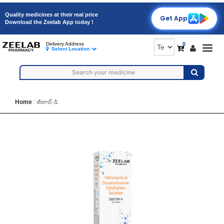
Quality medicines at their real price
Get App
Download the Zeelab App today !
0
Delivery Address
Togg
Select Location
navig
Home
జీటాబ్ డి