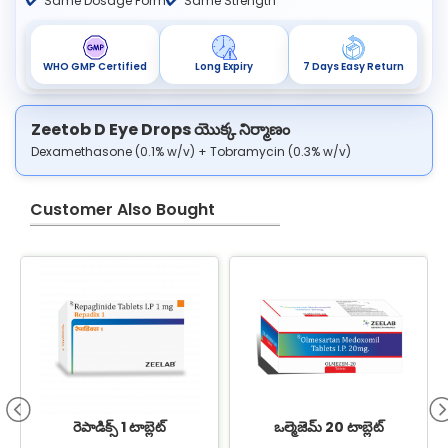
Same Dosage Form
Same Strength
WHO GMP Certified
Long Expiry
7 Days Easy Return
Zeetob D Eye Drops యొక్క నిర్మాణం
Dexamethasone (0.1% w/v) + Tobramycin (0.3% w/v)
Customer Also Bought
B
రెపాడిక్స్ 1 టాబ్లెట్
ఒల్మెజెమ్ 20 టాబ్లెట్