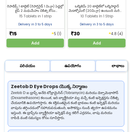
రెపాడిక్స్ 1 టాబ్లెట్ (రెపాగ్లినైడ్ 1 మి.గ్రా) పెద్దల్లో
ఒల్మెజెమ్ 20 టాబ్లెట్‌లో ఒల్మెసార్టాన్
టైప్ 2 మధుమేహం చికిత్స కోసం
మెడాక్సోమిల్ (20మి.గ్రా) ఉంటుంది మరియు
ఉపయోగిస్తారు. రెపాడిక్స్ 1 టాబ్లెట్‌ను జీల్యాబ్
ఇది అధిక రక్తపోటు నియంత్రణకు
15 Tablets in 1 strip
10 Tablets In 1 Strip
ఫార్మసీ నుండి కొనండి.
ఉపయోగిస్తారు. ఒల్మెసార్టాన్ 20మి.గ్రా
టాబ్లెట్లను జీల్యాబ్ ఫార్మసీ నుండి ఉత్తమ
ఆ
Delivery in 3 to 5 days
Delivery in 3 to 5 days
ధరకు కొనండి.
15
30
★
★
₹
₹
(1)
(4)
5
4.8
Add
Add
పరిచయం
ఉపయోగం
లాభాలు
Zeetob D Eye Drops యొక్క నిర్మాణం
Zeetob D ఐ డ్రాప్స్ అనేది టోబ్రామైసిన్ (Tobramycin) మరియు డెక్సామెథాసోన్
(Dexamethasone) కలయిక, ఇది బ్యాక్టీరియా వల్ల వచ్చే కంటి ఇన్ఫెక్షన్లను చికిత్స
చేయడానికి ఉపయోగిస్తారు. ఈ శక్తివంతమైన కంటి ద్రావణం కంటి ఇన్ఫెక్షన్ మరియు
వాపును తగ్గించడంలో సహాయపడుతుంది, అసౌకర్యం నుండి త్వరగా ఉపశమనం
ఇస్తుంది. ఈ డ్రాప్స్‌ను బ్యాక్టీరియా ఇన్ఫెక్షన్ వల్ల కలిగే ఎర్రదనం, వాపు మరియు
రాపిడి వంటి సమస్యల కోసం సూచిస్తారు.