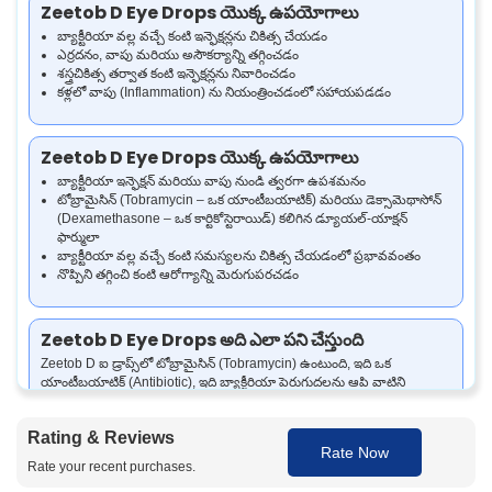
Zeetob D Eye Drops యొక్క ఉపయోగాలు
బ్యాక్టీరియా వల్ల వచ్చే కంటి ఇన్ఫెక్షన్లను చికిత్స చేయడం
ఎర్రదనం, వాపు మరియు అసౌకర్యాన్ని తగ్గించడం
శస్త్రచికిత్స తర్వాత కంటి ఇన్ఫెక్షన్లను నివారించడం
కళ్లలో వాపు (Inflammation) ను నియంత్రించడంలో సహాయపడడం
Zeetob D Eye Drops యొక్క ఉపయోగాలు
బ్యాక్టీరియా ఇన్ఫెక్షన్ మరియు వాపు నుండి త్వరగా ఉపశమనం
టోబ్రామైసిన్ (Tobramycin – ఒక యాంటీబయాటిక్) మరియు డెక్సామెథాసోన్
(Dexamethasone – ఒక కార్టికోస్టెరాయిడ్) కలిగిన డ్యూయల్-యాక్షన్
ఫార్ములా
బ్యాక్టీరియా వల్ల వచ్చే కంటి సమస్యలను చికిత్స చేయడంలో ప్రభావవంతం
నొప్పిని తగ్గించి కంటి ఆరోగ్యాన్ని మెరుగుపరచడం
Zeetob D Eye Drops అది ఎలా పని చేస్తుంది
Zeetob D ఐ డ్రాప్స్‌లో టోబ్రామైసిన్ (Tobramycin) ఉంటుంది, ఇది ఒక
యాంటీబయాటిక్ (Antibiotic), ఇది బ్యాక్టీరియా పెరుగుదలను ఆపి వాటిని
చంపుతుంది, మరియు డెక్సామెథాసోన్ (Dexamethasone) ఉంటుంది, ఇది ఒక
కార్టికోస్టెరాయిడ్ (Corticosteroid), ఇది వాపును తగ్గిస్తుంది. ఈ కలయిక కలిసి
Rating & Reviews
పనిచేసి బ్యాక్టీరియా ఇన్ఫెక్షన్లను చికిత్స చేసి వాపు, ఎర్రదనం, దురద వంటి
Rate Now
లక్షణాలను తగ్గిస్తుంది. దీనిని టోబ్రామైసిన్ డెక్సామెథాసోన్ ఐ డ్రాప్స్ (Tobramycin
Rate your recent purchases.
Dexamethasone eye drops), టోబ్రామైసిన్ D ఐ డ్రాప్స్ (Tobramycin D eye