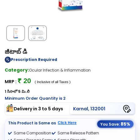
జీటాబ్ డి
Prescription Required
Category:
Ocular Infection & Inflammation
₹ 20
MRP :
( Inclusive of all Taxes )
1 సీసాలో 5 మి.లీ
Minimum Order Quantity is 2
Delivery in 3 to 5 days
Karnal, 132001
This Product is Same as
Click Here
85%
You Save:
Same Composition
Same Release Pattern