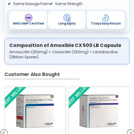
Same Dosage Form
Same Strength
WHO GMP Certified
Long Expiry
7 Days Easy Return
Composition of Amoxible CX 500 LB Capsule
Amoxycillin (250mg) + Cloxacillin (250mg) + Lactobacillus
(2Billion Spores)
Customer Also Bought
BEST SELLER
BEST SELLER
BE