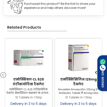
Purchased this product? Be the first to share your
experience and help others discover more!
Related Products
ORDER ON
एमोक्सिबल CL 625
एमॉक्सिसिलिन 125mg
एंटीबायोटिक टैबलेट
टैबलेट
एमोक्सिबल CL 625 एंटीबायोटिक
Amoxible Amoxycillin 125mg DT
टैबलेट बैक्टीरियल संक्रमण के इलाज में
Antibiotic Tablet में Amoxycillin
उपयोग होती है। एमोक्सिबल CL 625
(125mg) होता है, जो बैक्टीरियल संक्रमण
10 Tablets In 1 Strip
10 Tablets In 1 Strip
एंटीबायोटिक टैबलेट Zeelab
के इलाज में उपयोगी है। जानें इसके
Delivery in 3 to 5 days
Delivery in 3 to 5 days
Pharmacy से सबसे अच्छी कीमत पर
उपयोग, लाभ और साइड इफेक्ट्स।