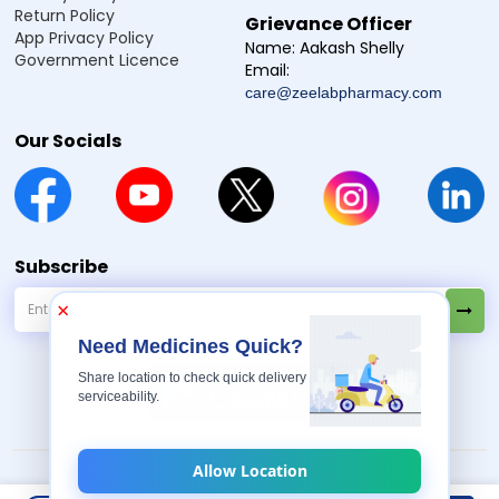
Return Policy
Grievance Officer
App Privacy Policy
Name:
Aakash Shelly
Government Licence
Email:
care@zeelabpharmacy.com
Our Socials
Subscribe
×
Need Medicines Quick?
Share location to check quick delivery
serviceability.
Allow Location
2026 Copyright By
© Zeelab Pharmacy Private Limited
. All Rights Reserved