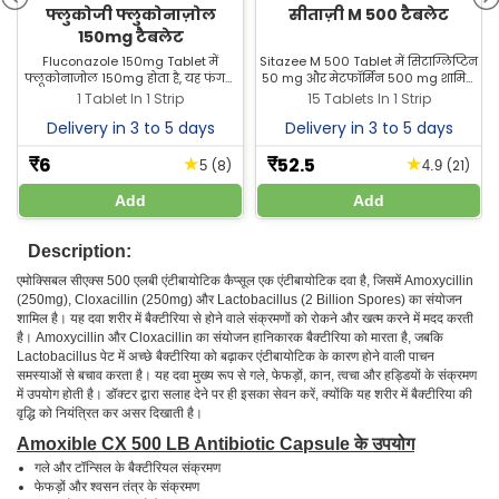
फ्लुकोजी फ्लुकोनाज़ोल
सीताज़ी M 500 टैबलेट
150mg टैबलेट
Fluconazole 150mg Tablet में
Sitazee M 500 Tablet में सिटाग्लिप्टिन
फ्लूकोनाजोल 150mg होता है, यह फंगल
50 mg और मेटफॉर्मिन 500 mg शामिल
इंफेक्शन के इलाज में उपयोग होती है।
हैं, जो टाइप 2 डायबिटीज को नियंत्रित करने
1 Tablet In 1 Strip
15 Tablets In 1 Strip
Zeelab Pharmacy से सबसे अच्छी
में मदद करती है। Zeelab Pharmacy से
Delivery in 3 to 5 days
Delivery in 3 to 5 days
कीमत पर खरीदें।
इसे किफायती कीमत पर खरीदें।
6
52.5
★
★
₹
₹
(8)
(21)
5
4.9
Add
Add
Description:
एमोक्सिबल सीएक्स 500 एलबी एंटीबायोटिक कैप्सूल एक एंटीबायोटिक दवा है, जिसमें Amoxycillin
(250mg), Cloxacillin (250mg) और Lactobacillus (2 Billion Spores) का संयोजन
शामिल है। यह दवा शरीर में बैक्टीरिया से होने वाले संक्रमणों को रोकने और खत्म करने में मदद करती
है। Amoxycillin और Cloxacillin का संयोजन हानिकारक बैक्टीरिया को मारता है, जबकि
Lactobacillus पेट में अच्छे बैक्टीरिया को बढ़ाकर एंटीबायोटिक के कारण होने वाली पाचन
समस्याओं से बचाव करता है। यह दवा मुख्य रूप से गले, फेफड़ों, कान, त्वचा और हड्डियों के संक्रमण
में उपयोग होती है। डॉक्टर द्वारा सलाह देने पर ही इसका सेवन करें, क्योंकि यह शरीर में बैक्टीरिया की
वृद्धि को नियंत्रित कर असर दिखाती है।
Amoxible CX 500 LB Antibiotic Capsule के उपयोग
गले और टॉन्सिल के बैक्टीरियल संक्रमण
फेफड़ों और श्वसन तंत्र के संक्रमण