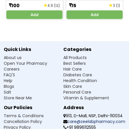
खरीदें। - In Hindi
100
15
★
★
₹
₹
(12)
(1)
4.9
3
Add
Add
Quick Links
Categories
About us
All Products
Open Your Pharmacy
Best Sellers
Careers
Hair Care
FAQ'S
Diabetes Care
Help
Health Condition
Blogs
Skin Care
Salt
Personal Care
Store Near Me
Vitamin & Supplement
Our Policies
Address
Terms & Conditions
913, D-Mall, NSP, Delhi-110034
Cancellation Policy
care@zeelabpharmacy.com
Privacy Policy
+91 9896112555