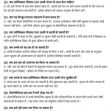
Q2. क्या एमोक्सिबल सीएक्स 500 एलबी भोजन के साथ लेना चाहिए?
A. हाँ, इसे भोजन के बाद लेना बेहतर रहता है। इससे दवा पेट पर कम प्रभाव डालती है और दस्त या
पेट दर्द की संभावना कम होती है। हमेशा डॉक्टर की सलाह अनुसार ही सेवन करें।
Q3. क्या यह कैप्सूल वायरस संक्रमण में काम करता है?
A. नहीं, यह केवल बैक्टीरिया पर काम करता है। वायरल इन्फेक्शन जैसे सर्दी-जुकाम पर इसका कोई
प्रभाव नहीं होता। इसे सिर्फ डॉक्टर द्वारा सुझाए गए बैक्टीरियल संक्रमण में ही लें।
Q4. क्या एमोक्सिबल सीएक्स 500 एलबी से एलर्जी हो सकती है?
A. कुछ लोगों में त्वचा पर रैश, खुजली या सूजन जैसी एलर्जी हो सकती है। यदि सांस लेने में दिक्कत या
गंभीर प्रतिक्रिया दिखे, तो तुरंत डॉक्टर से संपर्क करें।
Q5. क्या बच्चों को यह दवा दी जा सकती है?
A. बच्चों में इसका उपयोग डॉक्टर की सलाह के बिना न करें। बच्चों के वजन और उम्र के अनुसार
अलग खुराक की आवश्यकता हो सकती है, इसलिए विशेषज्ञ परामर्श जरूरी है।
Q6. क्या इस दवा को अचानक बंद किया जा सकता है?
A. नहीं, दवा को बीच में रोकने से संक्रमण दोबारा बढ़ सकता है। पूरा कोर्स लेना जरूरी है, भले ही लक्षण
तेजी से सुधार दिखाएं। डॉक्टर के निर्देश का पालन करें।
Q7. क्या शराब के साथ एमोक्सिबल सीएक्स 500 एलबी लेना सुरक्षित है?
A. शराब दवा के असर को कम कर सकती है और दुष्प्रभाव बढ़ा सकती है। इलाज के दौरान शराब से
दूर रहना बेहतर है, ताकि दवा का प्रभाव सही बना रहे।
Q8. लैक्टोबेसिलस इस दवा में क्यों जोड़ा गया है?
A. लैक्टोबेसिलस पेट में अच्छे बैक्टीरिया बढ़ाता है और एंटीबायोटिक के कारण होने वाली दस्त जैसी
समस्याओं से बचाता है। यह पाचन तंत्र को संतुलित रखने में मदद करता है।
Q9. क्या इसे लंबे समय तक लिया जा सकता है?