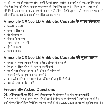
कम हों। दवा को पूरे कोर्स तक लेना जरूरी है, चाहे लक्षण पहले ही ठीक क्यों न हो जाएं, क्योंकि अधूरा
कोर्स बैक्टीरिया को दोबारा सक्रिय कर सकता है। निर्धारित खुराक से अधिक या कम मात्रा न लें।
यदि किसी खुराक का समय छूट जाए, तो उसे जल्द लें, लेकिन दोहरी खुराक न लें। शराब या धूम्रपान से
बचें, क्योंकि यह दवा के असर को प्रभावित कर सकता है।
Amoxible CX 500 LB Antibiotic Capsule के साइड इफेक्ट्स
मितली या उल्टी
दस्त या ढीला पेट
पेट में हल्का दर्द
गैस या पेट फूलना
त्वचा पर रैश या एलर्जी
मुंह में खट्टापन
चक्कर या थकान
Amoxible CX 500 LB Antibiotic Capsule की सुरक्षा सलाह
गर्भवती या स्तनपान कराने वाली महिलाएं डॉक्टर से सलाह लें
किडनी या लिवर रोग वाले मरीज सावधानी बरतें
एलर्जी वाले लोग उपयोग से पहले डॉक्टर को सूचित करें
शराब से बचें, यह दुष्प्रभाव बढ़ा सकती है
अन्य एंटीबायोटिक के साथ संयोजन डॉक्टर की अनुमति से ही लें
दवा को अचानक बंद न करें
Frequently Asked Questions
Q1. एमोक्सिबल सीएक्स 500 एलबी किस प्रकार के संक्रमण में उपयोग किया जाता है?
A. यह दवा गले, फेफड़ों, त्वचा, कान और हड्डियों के बैक्टीरियल संक्रमणों में उपयोग की जाती है।
इसमें मौजूद एंटीबायोटिक बैक्टीरिया को नष्ट करते हैं, और Lactobacillus पेट को सुरक्षित रखता है।