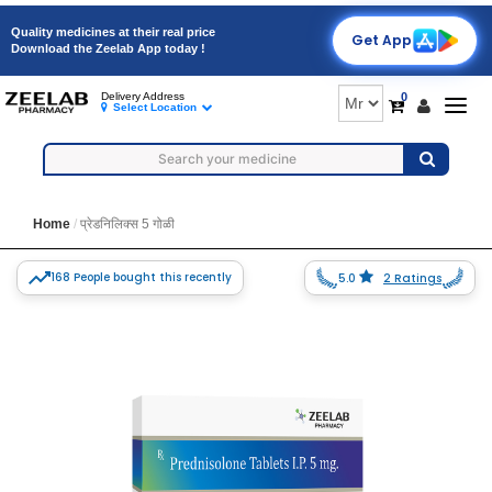
Quality medicines at their real price
Get App
Download the Zeelab App today !
0
Delivery Address
Togg
Select Location
navig
Home
प्रेडनिलिक्स 5 गोळी
168 People bought this recently
5.0
2 Ratings