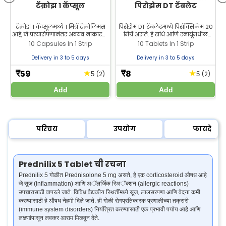
टॅक्रोझ 1 कॅप्सूल
पिरोझेम DT टॅबलेट
टॅक्रोझ 1 कॅप्सूलमध्ये 1 मिग्रॅ टॅक्रोलिमस
पिरोझेम DT टॅबलेटमध्ये पिरॉक्सिकॅम 20
आहे, जे प्रत्यारोपणानंतर अवयव नाकारला
मिग्रॅ असते. हे सांधे आणि स्नायूंमधील
जाऊ नये यासाठी वापरले जाते. आजच
वेदना व सूज कमी करण्यास मदत करते.
10 Capsules In 1 Strip
10 Tablets In 1 Strip
झीलॅब फार्मसीमधून टॅक्रोझ 1 कॅप्सूल
झीलॅब फार्मसीमधून पिरॉक्सिकॅम
खरेदी करा.
डिस्पर्सिबल टॅबलेट सर्वोत्तम किमतीत
Delivery in 3 to 5 days
Delivery in 3 to 5 days
खरेदी करा.
59
8
★
★
₹
₹
(2)
(2)
5
5
Add
Add
परिचय
उपयोग
फायदे
Prednilix 5 Tablet ची रचना
Prednilix 5 गोळीत Prednisolone 5 mg असते, हे एक corticosteroid औषध आहे
जे सूज (inflammation) आणि अॅलर्जिक रिअॅक्शन (allergic reactions)
उपचारासाठी वापरले जाते. विविध वैद्यकीय स्थितींमध्ये सूज, लालसरपणा आणि वेदना कमी
करण्यासाठी हे औषध नेहमी दिले जाते. ही गोळी रोगप्रतिकारक प्रणालीच्या तक्रारी
(immune system disorders) नियंत्रित करण्यासाठी एक प्रभावी पर्याय आहे आणि
लक्षणांपासून लवकर आराम मिळवून देते.