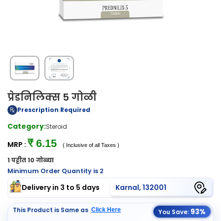
प्रेडनिलिक्स 5 गोळी
Prescription Required
Category:
Steroid
₹ 6.15
MRP :
( Inclusive of all Taxes )
1 पट्टीत 10 गोळ्या
Minimum Order Quantity is 2
Delivery in 3 to 5 days
Karnal, 132001
This Product is Same as
Click Here
93%
You Save: