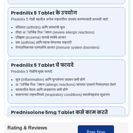
Prednilix 5 Tablet के उपयोग
Prednilix 5 गोळी खालील अनेक तक्रारींवर उपचार करण्यासाठी वापरली जाते:
संधिवात (arthritis) आणि सांध्यांची सूज
तीव्र अॅलर्जिक रिअॅक्शन (severe allergic reactions)
एक्झिमा (eczema) सारखे त्वचेचे आजार
दमा (asthma) आणि श्वास घेण्याच्या तक्रारी
रोगप्रतिकारक प्रणालीचे आजार (immune system disorders)
Prednilix 5 Tablet चे फायदे
Prednilix 5 गोळीचे मुख्य फायदे:
सूज (inflammation) आणि फुगलेपणा लवकर कमी होणे
अॅलर्जिक रिअॅक्शन (allergic reactions) चांगल्या प्रकारे नियंत्रणात ठेवणे
सांध्यातील वेदना आणि कडकपणा कमी होणे
श्वसनाच्या तक्रारींमध्ये (respiratory conditions) श्वासोच्छ्वास सुधारणा
Prednisolone 5mg Tablet कसे काम करते
Prednisolone 5 गोळी रोगप्रतिकारक प्रणालीची (immune system) क्रिया कमी
करून सूज (inflammation) आणि अॅलर्जिक रिअॅक्शन (allergic reactions)
Rating & Reviews
कमी करते. शरीरात सूज आणि वेदना निर्माण करणाऱ्या पदार्थांचे उत्पादन हे औषध कमी करते.
Rate Now