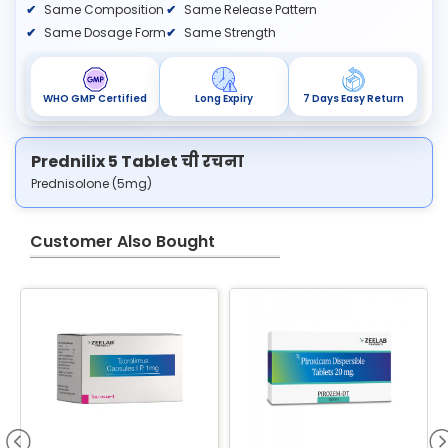
Same Composition
Same Release Pattern
Same Dosage Form
Same Strength
WHO GMP Certified
Long Expiry
7 Days Easy Return
Prednilix 5 Tablet ची रचना
Prednisolone (5mg)
Customer Also Bought
B