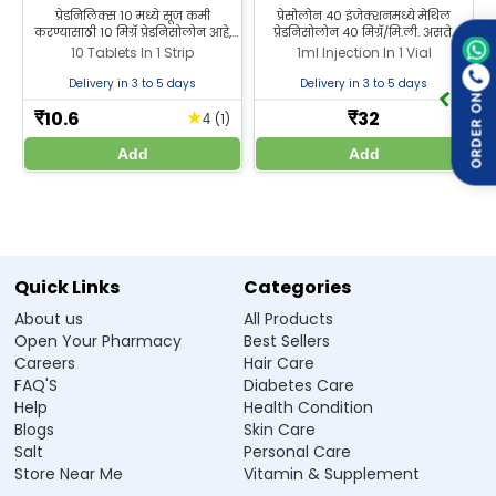
प्रेडनिलिक्स 10 मध्ये सूज कमी
प्रेसोलोन 40 इंजेक्शनमध्ये मेथिल
करण्यासाठी 10 मिग्रॅ प्रेडनिसोलोन आहे,
प्रेडनिसोलोन 40 मिग्रॅ/मि.ली. असते.
ज्याचा वापर संधिवात आणि अॅलर्जीक
संधिवात आणि अॅलर्जीक विकारांसारख्या
10 Tablets In 1 Strip
1ml Injection In 1 Vial
विकारांसारख्या स्थितींमध्ये होतो.
स्थितींमध्ये सूज कमी करण्यासाठी याचा
Manufacturer / Marketer:
प्रेडनिसोलोन 10 मिग्रॅ झीलॅब फार्मसीमधून
वापर होतो. झीलॅब फार्मसीमधून प्रेसोलोन
Delivery in 3 to 5 days
Delivery in 3 to 5 days
खरेदी करा.
40 इंजेक्शन सर्वोत्तम किमतीत खरेदी
ORDER ON
Zeelab Pharmacy Pvt Ltd.
करा.
10.6
32
★
₹
₹
(1)
4
Written By
Reviewed By
Add
Add
Dr. Himani Gupta
Dr. Anubhav Singh
PhD in Pharmacology
M.B.B.S
अस्वीकरण :
Zeelab Pharmacy आरोग्याशी संबंधित माहिती दिली आहे. कोणतीही आरोग्य समस्या या
स्थितीसाठी स्वयं दवा न घ्या. कोणताही दवा या उपचार सुरू करणे, बंद करणे या त्याच्यामध्ये बदल करणे
प्रथम नेहमी योग्य डॉक्टरांकडून सल्ला घ्या.
Quick Links
Categories
About us
All Products
Open Your Pharmacy
Best Sellers
Careers
Hair Care
FAQ'S
Diabetes Care
Help
Health Condition
Blogs
Skin Care
Salt
Personal Care
Store Near Me
Vitamin & Supplement