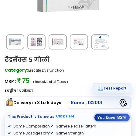
टॅडमॅक्स 5 गोळी
Category:
Erectile Dysfunction
₹ 75
MRP :
( Inclusive of all Taxes )
Test Report
1 पट्टीत 15 गोळ्या
Delivery in 3 to 5 days
Karnal, 132001
This Product is Same as
Click Here
83%
You Save:
Same Composition
Same Release Pattern
Same Dosage Form
Same Strength