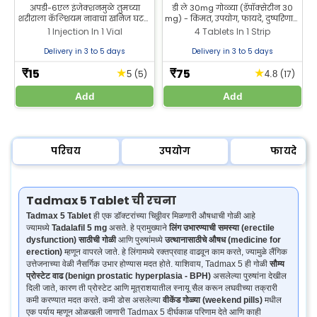
अपडी-6एल इंजेक्शनमुळे तुमच्या
डी ले 30mg गोळ्या (डॅपॉक्सेटीन 30
शरीराला कॅल्शियम नावाचा खनिज घटक
mg) - किंमत, उपयोग, फायदे, दुष्परिणाम,
शोषून घेण्यास मदत होते, जो मजबूत हाडे
डोस. अकाली वीर्यस्खलनाच्या
1 Injection In 1 Vial
4 Tablets In 1 Strip
टिकवून ठेवण्यासाठी महत्त्वाचा आहे. आम्ही
उपचारासाठी आणि वीर्यस्खलनावर
व्हिटॅमिन D3 चे उत्पादक आहोत.
नियंत्रण सुधारण्यासाठी वापरले जाते.
Delivery in 3 to 5 days
Delivery in 3 to 5 days
15
75
★
★
₹
₹
(5)
(17)
5
4.8
Add
Add
परिचय
उपयोग
फायदे
Tadmax 5 Tablet ची रचना
Tadmax 5 Tablet
ही एक डॉक्टरांच्या चिठ्ठीवर मिळणारी औषधाची गोळी आहे
ज्यामध्ये
Tadalafil 5 mg
असते. हे प्रामुख्याने
लिंग उभारण्याची समस्या (erectile
dysfunction) साठीची गोळी
आणि पुरुषांमध्ये
उत्थानासाठीचे औषध (medicine for
erection)
म्हणून वापरले जाते. हे लिंगामध्ये रक्तप्रवाह वाढवून काम करते, ज्यामुळे लैंगिक
उत्तेजनाच्या वेळी नैसर्गिक उभार होण्यास मदत होते. याशिवाय, Tadmax 5 ही गोळी
सौम्य
प्रोस्टेट वाढ (benign prostatic hyperplasia - BPH)
असलेल्या पुरुषांना देखील
दिली जाते, कारण ती प्रोस्टेट आणि मूत्राशयातील स्नायू सैल करून लघवीच्या तक्रारी
कमी करण्यात मदत करते. कमी डोस असलेल्या
वीकेंड गोळ्या (weekend pills)
मधील
एक पर्याय म्हणून ओळखली जाणारी Tadmax 5 दीर्घकाळ परिणाम देते आणि काही