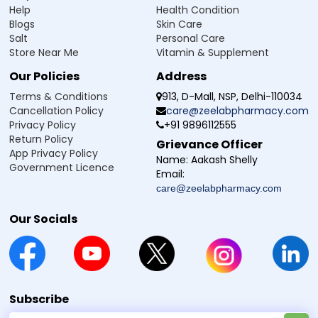
स्थितीसाठी स्वयं दवा न घ्या. कोणताही दवा या उपचार सुरू करणे, बंद करणे या त्याच्यामध्ये बदल करणे
Help
Health Condition
प्रथम नेहमी योग्य डॉक्टरांकडून सल्ला घ्या.
Review
Blogs
Skin Care
Salt
Personal Care
Very good effect ..penis long erection
Store Near Me
Vitamin & Supplement
SAMEER
-
Verified Buyer
Our Policies
Address
on Apr 09, 2026
5
Terms & Conditions
913, D-Mall, NSP, Delhi-110034
Cancellation Policy
care@zeelabpharmacy.com
Review
Privacy Policy
+91 9896112555
Super result i really love it
Return Policy
Grievance Officer
App Privacy Policy
Name:
Aakash Shelly
Government Licence
Tushar Prabhakar
-
Verified Buyer
Email:
on Mar 21, 2026
5
care@zeelabpharmacy.com
Review
Our Socials
Excellent
Vishnu
-
Verified Buyer
on Mar 10, 2026
5
Subscribe
Review