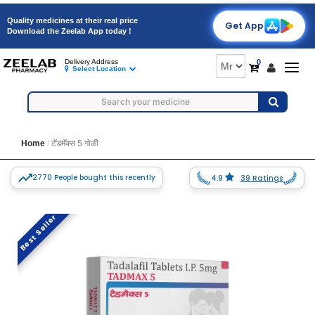
Quality medicines at their real price
Get App
Download the Zeelab App today !
0
Delivery Address
Togg
Select Location
navig
Home
टॅडमॅक्स 5 गोळी
2770 People bought this recently
4.9
39 Ratings
Best Seller