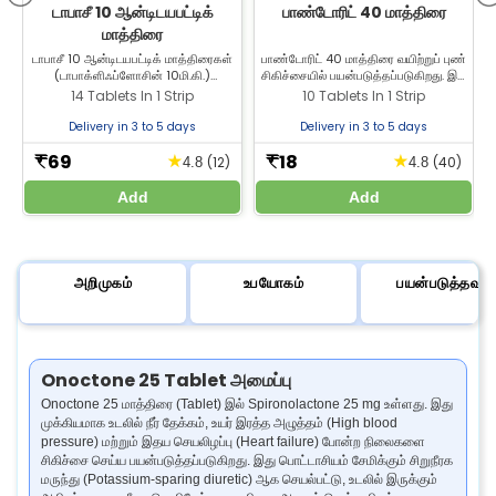
டாபாசீ 10 ஆன்டிடயபட்டிக்
பாண்டோரிட் 40 மாத்திரை
மாத்திரை
டாபாசீ 10 ஆன்டிடயபட்டிக் மாத்திரைகள்
பாண்டோரிட் 40 மாத்திரை வயிற்றுப் புண்
ம
(டாபாக்ளிஃப்ளோசின் 10மி.கி.)
சிகிச்சையில் பயன்படுத்தப்படுகிறது. இது
வாங்குங்கள் - விலை, பயன்கள், பக்க
வயிற்றில் உற்பத்தியாகும் அமிலத்தை
14 Tablets In 1 Strip
10 Tablets In 1 Strip
விளைவுகள் மற்றும் அளவு பற்றி அறிந்து
குறைத்து, புண்களின் சிகிச்சைக்கு
கொள்ளுங்கள். டைப் 2 நீரிழிவு நோய்க்கு
உதவுகிறது.
Delivery in 3 to 5 days
Delivery in 3 to 5 days
பயன்படுத்தப்படுகிறது.
69
18
★
★
₹
₹
(12)
(40)
4.8
4.8
Add
Add
அறிமுகம்
உபயோகம்
பயன்படுத்தவும்
Onoctone 25 Tablet அமைப்பு
Onoctone 25 மாத்திரை (Tablet) இல் Spironolactone 25 mg உள்ளது. இது
முக்கியமாக உடலில் நீர் தேக்கம், உயர் இரத்த அழுத்தம் (High blood
pressure) மற்றும் இதய செயலிழப்பு (Heart failure) போன்ற நிலைகளை
சிகிச்சை செய்ய பயன்படுத்தப்படுகிறது. இது பொட்டாசியம் சேமிக்கும் சிறுநீரக
மருந்து (Potassium-sparing diuretic) ஆக செயல்பட்டு, உடலில் இருக்கும்