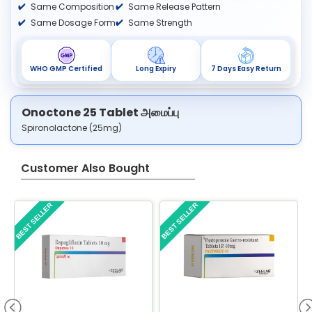
Same Composition
Same Release Pattern
Same Dosage Form
Same Strength
WHO GMP Certified
Long Expiry
7 Days Easy Return
Onoctone 25 Tablet அமைப்பு
Spironolactone (25mg)
Customer Also Bought
BEST SELLER
BEST SELLER
B