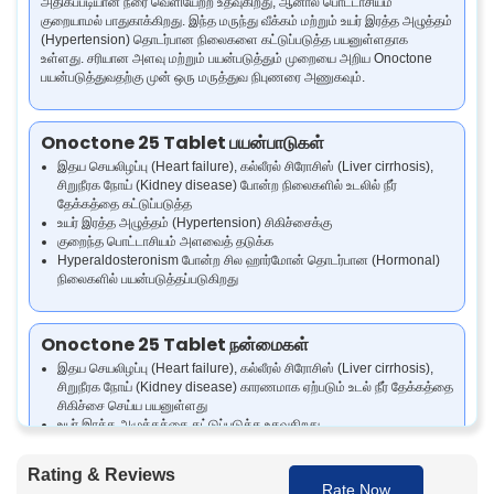
அதிகப்படியான நீரை வெளியேற்ற உதவுகிறது, ஆனால் பொட்டாசியம்
குறையாமல் பாதுகாக்கிறது. இந்த மருந்து வீக்கம் மற்றும் உயர் இரத்த அழுத்தம்
(Hypertension) தொடர்பான நிலைகளை கட்டுப்படுத்த பயனுள்ளதாக
உள்ளது. சரியான அளவு மற்றும் பயன்படுத்தும் முறையை அறிய Onoctone
பயன்படுத்துவதற்கு முன் ஒரு மருத்துவ நிபுணரை அணுகவும்.
Onoctone 25 Tablet பயன்பாடுகள்
இதய செயலிழப்பு (Heart failure), கல்லீரல் சிரோசிஸ் (Liver cirrhosis),
சிறுநீரக நோய் (Kidney disease) போன்ற நிலைகளில் உடலில் நீர்
தேக்கத்தை கட்டுப்படுத்த
உயர் இரத்த அழுத்தம் (Hypertension) சிகிச்சைக்கு
குறைந்த பொட்டாசியம் அளவைத் தடுக்க
Hyperaldosteronism போன்ற சில ஹார்மோன் தொடர்பான (Hormonal)
நிலைகளில் பயன்படுத்தப்படுகிறது
Onoctone 25 Tablet நன்மைகள்
இதய செயலிழப்பு (Heart failure), கல்லீரல் சிரோசிஸ் (Liver cirrhosis),
சிறுநீரக நோய் (Kidney disease) காரணமாக ஏற்படும் உடல் நீர் தேக்கத்தை
சிகிச்சை செய்ய பயனுள்ளது
உயர் இரத்த அழுத்தத்தை கட்டுப்படுத்த உதவுகிறது
அதிகப்படியான நீரை வெளியேற்றும் போது பொட்டாசியம் இழப்பைத்
தடுக்கிறது
Rating & Reviews
மொத்த இதய ஆரோக்கியத்தை மேம்படுத்தி, வீக்கத்தை குறைக்க
Rate Now