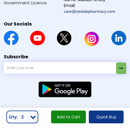
Government Licence
Written By
Reviewed By
Email:
care@zeelabpharmacy.com
Dr. Himani Gupta
Dr. Anubhav Singh
PhD in Pharmacology
M.B.B.S
Our Socials
References
https://cdscoonline.gov.in/CDSCO/Drugs
https://dl.icdst.org/pdfs/files3/3997cb34b4619c4c7d47a4f01
20f3b49.pdf
https://www.scielo.br/j/jped/a/pKPFtLMX4jNH6tTtrqNwb4r/?
Subscribe
format=pdf&lang=en
https://pdf.hres.ca/dpd_pm/00025171.PDF
https://pdf.hres.ca/dpd_pm/00062370.PDF
https://pdf.hres.ca/dpd_pm/00074968.PDF
https://www.accessdata.fda.gov/drugsatfda_docs/label/2008
/012151s062lbl.pdf
பொறுப்புத்துறப்பு :
Zeelab Pharmacy வழங்கும் சுகாதார தகவல்கள் அறிவு நோக்கத்திற்காக மட்டுமே. தானாக
மருந்து எடுத்துக்கொள்ள வேண்டாம். எந்த மருந்தையாவது அல்லது சிகிச்சையாவது தொடங்கும் முன், நிறுத்தும்
முன் அல்லது மாற்றும் முன் தகுதியான மருத்துவரை அணுகவும்।
2026 Copyright By
© Zeelab Pharmacy Private Limited
. All Rights Reserved
Qty:
2
Add to Cart
Quick Buy
Our Payment Partners