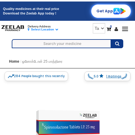
Quality medicines at their real price
Get App
Download the Zeelab App today !
0
Delivery Address
Togg
Select Location
navig
Home
ஒனோக்டோன் 25 மாத்திரை
284 People bought this recently
5.0
1 Ratings