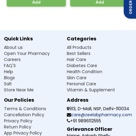
ORDER ON
Add
Add
எடுத்துக்கொள்ளலாமா?
Ans.ஆம், Onoctone 25 Tablet பொதுவாக உயர் இரத்த அழுத்தத்தை
கட்டுப்படுத்த பயன்படுத்தப்படுகிறது. இது உடலில் இருக்கும் அதிகப்படியான
நீரை குறைத்து, இரத்த அழுத்தத்தை குறைக்க உதவுகிறது.
Q2. Onoctone 25 Tablet‑க்கு ஏதேனும் தீவிர பக்க
Quick Links
Categories
விளைவுகள் உள்ளனவா?
About us
All Products
Open Your Pharmacy
Best Sellers
Q3. எனக்கு சிறுநீரக பிரச்சனை இருந்தால் Onoctone 25
Careers
Hair Care
Tablet பயன்படுத்தலாமா?
FAQ'S
Diabetes Care
Help
Health Condition
Q4. நான் எவ்வளவு காலம் Onoctone 25 Tablet
Blogs
Skin Care
எடுத்துக்கொள்ள வேண்டும்?
Salt
Personal Care
Store Near Me
Vitamin & Supplement
Q5. நான் Onoctone 25 Tablet‑ஐ ஆன்லைனில்
Our Policies
Address
வாங்கலாமா?
Terms & Conditions
913, D-Mall, NSP, Delhi-110034
Cancellation Policy
care@zeelabpharmacy.com
Privacy Policy
+91 9896112555
Manufacturer / Marketer:
Return Policy
Grievance Officer
Zeelab Pharmacy Pvt Ltd.
App Privacy Policy
Name:
Aakash Shelly