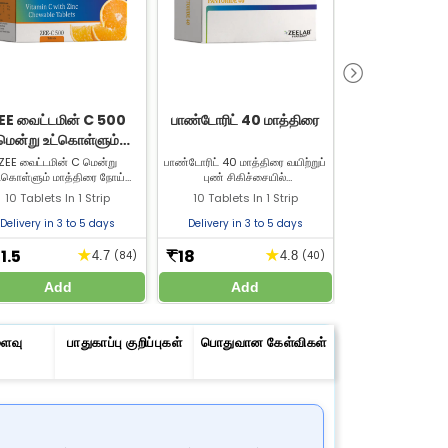
EE வைட்டமின் C 500
பாண்டோரிட் 40 மாத்திரை
டிகாமால் பிளஸ் ஜ
மென்று உட்கொள்ளும்
| தசை மற்றும் மூ
மாத்திரை
நிவாரண 
ZEE வைட்டமின் C மென்று
பாண்டோரிட் 40 மாத்திரை வயிற்றுப்
டிகாமால் பிளஸ் ஜெல
ட்கொள்ளும் மாத்திரை நோய்
புண் சிகிச்சையில்
மூட்டு வலி நிவார
்ப்பு சக்தியை அதிகரிக்க, தோல்
பயன்படுத்தப்படுகிறது. இது வயிற்றில்
மற்றும் மூட்டு வல
10 Tablets In 1 Strip
10 Tablets In 1 Strip
30gm In 1
்கியத்தை பாதுகாக்க மற்றும்
உற்பத்தியாகும் அமிலத்தை குறைத்து,
செய்ய பயன்படுத்தப்ப
டி-ஆக்ஸிடென்ட் பாதுகாப்பை
புண்களின் சிகிச்சைக்கு உதவுகிறது.
வலி நிவாரண ஜெ
Delivery in 3 to 5 days
Delivery in 3 to 5 days
Delivery in 3 
க உதவுகிறது. சிறந்த விலையில்
மருந்தகத்தில் இருந்த
டமின் C மாத்திரையை இப்போது
1.5
18
25
★
★
₹
₹
4.7
(84)
4.8
(40)
வாங்குங்கள்.
Add
Add
Add
ளைவு
பாதுகாப்பு குறிப்புகள்
பொதுவான கேள்விகள்