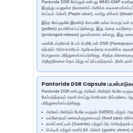
Pantoride DSR கேப்சூல் என்பது WHO-GMP சான்றளிக்
இருந்து பயனுள்ள நிவாரணம் அளிக்க வடிவமைக்கப்பட்டு
பெப்டிக் அல்சர் (Peptic ulcer), வயிறு வீக்கம் (blo
இந்த கேப்சூலில் இரண்டு செயலில் உள்ள பொருட்கள்
(pellets) தயாரிக்கப்பட்டுள்ளது, இது அதை வயிற்ற
(prolonged-release) துகள்களாக உள்ளது, இது உணவு
பாண்டோப்ரசோல் டோம் பெரிடோன் DSR (Pantoprazole Do
ஏற்படும் அசௌகரியம் ஆகியவற்றை சமாளிக்க உதவுகி
பொதுவாக பரிந்துரைக்கப்படுகிறது. சிறந்த விளைவுகள
அறிகுறிகளை தொடர்ந்து கட்டுப்படுத்தவும், நீண்டநாள
Pantoride DSR Capsule பயன்பாடுக
Pantoride DSR என்பது அமிலம் மீண்டும் மேலே வருதல
மேம்படுத்தவும் உதவி செய்து செரிமான நிம்மதியை ஆ
பரிந்துரைக்கப்படுகிறது.
அமிலம் மீண்டும் மேலே வருதல் (GERD) மற்றும் 
வயிற்றையும் உணவுக்குழாயையும் (food pipe) எரி
காஸ்ட்ரைட்டிஸ் (Gastritis) மற்றும் பிற அமிலத்தால்
பெப்டிக் மற்றும்
காஸ்ட்ரிக் அல்சர் (gastric ulcers)
க