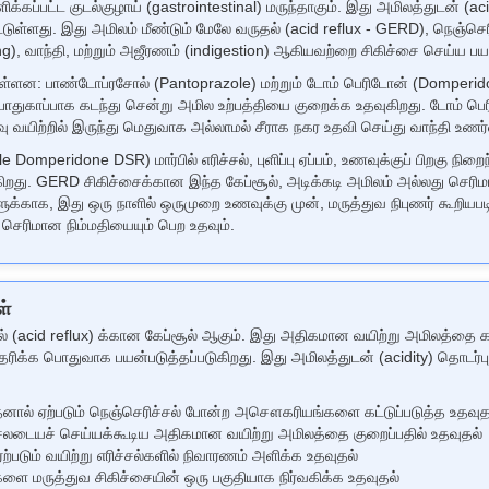
கப்பட்ட குடல்குழாய் (gastrointestinal) மருந்தாகும். இது அமிலத்துடன் (a
ள்ளது. இது அமிலம் மீண்டும் மேலே வருதல் (acid reflux - GERD), நெஞ்செரிச்ச
ating), வாந்தி, மற்றும் அஜீரணம் (indigestion) ஆகியவற்றை சிகிச்சை செய்ய பய
 உள்ளன: பாண்டோப்ரசோல் (Pantoprazole) மற்றும் டோம் பெரிடோன் (Domperi
ை பாதுகாப்பாக கடந்து சென்று அமில உற்பத்தியை குறைக்க உதவுகிறது. டோம் 
 வயிற்றில் இருந்து மெதுவாக அல்லாமல் சீராக நகர உதவி செய்து வாந்தி உணர
mperidone DSR) மார்பில் எரிச்சல், புளிப்பு ஏப்பம், உணவுக்குப் பிறகு நிற
றது. GERD சிகிச்சைக்கான இந்த கேப்சூல், அடிக்கடி அமிலம் அல்லது செரி
ுக்காக, இது ஒரு நாளில் ஒருமுறை உணவுக்கு முன், மருத்துவ நிபுணர் கூறிய
் செரிமான நிம்மதியையும் பெற உதவும்.
ள்
் (acid reflux) க்கான கேப்சூல் ஆகும். இது அதிகமான வயிற்று அமிலத்தை கட
தரிக்க பொதுவாக பயன்படுத்தப்படுகிறது. இது அமிலத்துடன் (acidity) தொடர்
அதனால் ஏற்படும் நெஞ்செரிச்சல் போன்ற அசௌகரியங்களை கட்டுப்படுத்த உதவுத
ச்சலடையச் செய்யக்கூடிய அதிகமான வயிற்று அமிலத்தை குறைப்பதில் உதவுதல்
 ஏற்படும் வயிற்று எரிச்சல்களில் நிவாரணம் அளிக்க உதவுதல்
ளை மருத்துவ சிகிச்சையின் ஒரு பகுதியாக நிர்வகிக்க உதவுதல்