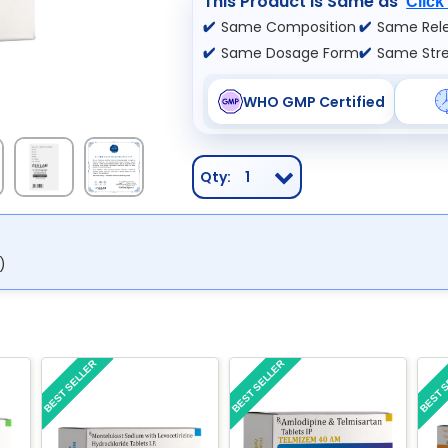
This Product is Same as
Click
Same Composition
Same Rele
Same Dosage Form
Same Str
WHO GMP Certified
Qty:
1
)
BEST SELLER
BEST SELLER
BEST 