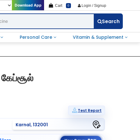
Download App
Cart
Login / Signup
0
Search
e
Personal Care
Vitamin & Supplement
கேப்சூல்
Test Report
Karnal, 132001