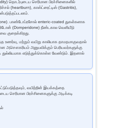
cidity) தொடர்புடைய செரிமான பிரச்சினைகளில்
ல் (heartburn), காஸ்ட்ரைட்டிஸ் (Gastritis),
ன்படுத்தப்படலாம்.
done). பாண்டோப்ரசோல் enteric-coated துகள்களாக
பெரிடோன் (Domperidone) நீண்டகால வெளியீடு
்வை குறைக்கிறது.
ைந்த உணர்வு, மற்றும் வயிறு காலியாக தாமதமாகுவதால்
மான அசௌகரியம் அனுபவிக்கும் பெரியவர்களுக்கு
படி துல்லியமாக எடுத்துக்கொள்ள வேண்டும். இதனால்
்டுப்படுத்தவும், வயிற்றின் இயக்கத்தை
புடைய செரிமான பிரச்சினைகளுக்கு அடிக்கடி
ல்