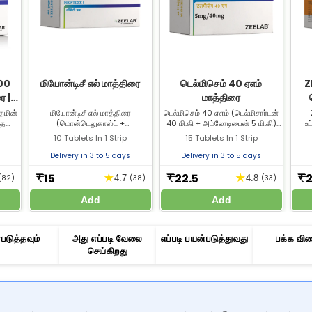
500
மியோன்டிசீ எல் மாத்திரை
டெல்மிசெம் 40 ஏஎம்
Z
ை |
மாத்திரை
ை
்தமின்
மியோன்டிசீ எல் மாத்திரை
டெல்மிசெம் 40 ஏஎம் (டெல்மிசார்டன்
சுதலை,
(மொன்டெலுகாஸ்ட் +
40 மி.கி + அம்லோடிபைன் 5 மி.கி)
உ
களின்
லெவோசெட்டிரிசின்) ஒவ்வாமை
உயர் இரத்த அழுத்தம்
எதிர
10 Tablets In 1 Strip
15 Tablets In 1 Strip
து.
காரணமாக ஏற்படும் தும்மல்,
(ஹைப்பர்டென்ஷன்) சிகிச்சைக்கு
ஆரோக
்றது.
நீர்க்கொட்டும் மூக்கு, அதிக காய்ச்சல்
பயன்படுத்தப்படுகிறது. டெல்மிசெம்
ஆன்
Delivery in 3 to 5 days
Delivery in 3 to 5 days
ிறது.
மற்றும் ஒவ்வாமை தோல்
40 ஏஎம்-ஐ ஜீலாப் மருந்தகத்தில்
வழங்
பிரச்சினைகளை சிகிச்சை செய்ய
வாங்குங்கள்.
வைட்
15
22.5
2
★
★
₹
₹
₹
(82)
4.7
(38)
4.8
(33)
பயன்படுத்தப்படுகிறது. சிறந்த
விலையில் மியோன்டிசீ எல்
Add
Add
மாத்திரையை Zeelab மருந்தகத்தில்
வாங்குங்கள்.
படுத்தவும்
அது எப்படி வேலை
எப்படி பயன்படுத்துவது
பக்க வி
செய்கிறது