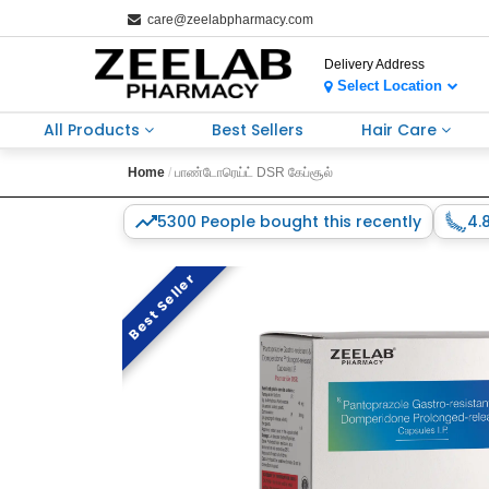
care@zeelabpharmacy.com
Delivery Address
Select Location
All Products
Best Sellers
Hair Care
Home
பாண்டோரெய்ட் DSR கேப்சூல்
5300 People bought this recently
4.
Best Seller