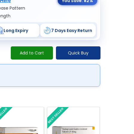
You Save:
82%
 Here
ase Pattern
ength
Long Expiry
7 Days Easy Return
Add to Cart
Quick Buy
SELLER
BEST SELLER
BEST SELLER