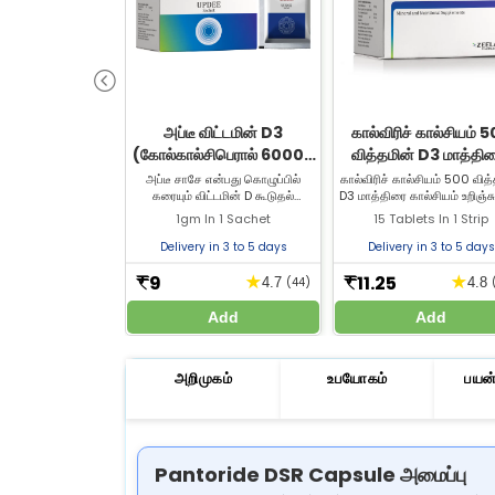
அப்டீ விட்டமின் D3
கால்விரிச் கால்சியம் 
(கோல்கால்சிபெரால் 60000
வித்தமின் D3 மாத்திர
IU) சாசே | எலும்பு & மூட்டு
எலும்பு, மூட்டு & தச
அப்டீ சாசே என்பது கொழுப்பில்
கால்விரிச் கால்சியம் 500 வித
கரையும் விட்டமின் D கூடுதல்
D3 மாத்திரை கால்சியம் உறிஞ்
ஆரோக்கியத்திற்கு
பராமரிப்பு
மருந்தாகும். இது உணவு மற்றும்
எலும்பு வலிமையை மற்றும் பற்
1gm In 1 Sachet
15 Tablets In 1 Strip
கூடுதல் மருந்துகளில் உள்ள கால்சியம்
ஆரோக்கியத்தை ஆதரிக்கிற
மற்றும் பாஸ்பரஸை உடல் உறிஞ்ச
தினசரி கால்சியம் தேவைக்கு ஏற
Delivery in 3 to 5 days
Delivery in 3 to 5 days
உதவுகிறது. வாங்க எங்கள்
ஜீலாப் மருந்தகத்தில் கிடைக்க
இணையதளத்தைப் பார்வையிடுங்கள்.
9
11.25
★
★
₹
₹
4.7
(44)
4.8
Add
Add
அறிமுகம்
உபயோகம்
பயன்
Pantoride DSR Capsule அமைப்பு