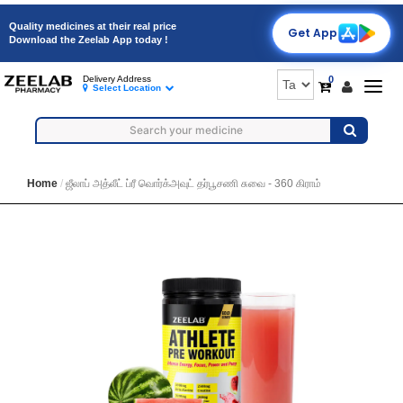
Quality medicines at their real price
Get App
Download the Zeelab App today !
0
Delivery Address
Togg
Select Location
navig
Home
ஜீலாப் அத்லீட் ப்ரீ வொர்க்அவுட் தர்பூசணி சுவை - 360 கிராம்