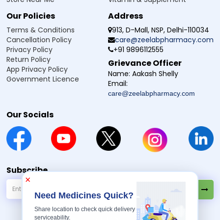
Athlete Pre-Workout (Watermelon Flavour) எடுக்க, ஒரு ஸ்கூப் (12g)
Our Policies
Address
பொடியை 200ml தண்ணீரில் கலந்து கொள்ளவும்.
முழுவதும் கரையும் வரை நன்றாக கிளறவும்.
Terms & Conditions
913, D-Mall, NSP, Delhi-110034
சக்தி, கவனம் மற்றும் செயல்திறனை அதிகரிக்க, உங்கள் உடற்பயிற்சிக்கு
Cancellation Policy
care@zeelabpharmacy.com
15–20 நிமிடங்களுக்கு முன் இந்த பானத்தை குடிக்கவும்.
Privacy Policy
+91 9896112555
பரிந்துரைக்கப்பட்ட அளவை மீற வேண்டாம்; சிறந்த முடிவுகளுக்காக இதை
Return Policy
பயிற்சி நாட்களில் மட்டும் பயன்படுத்தவும்.
Grievance Officer
App Privacy Policy
Name:
Aakash Shelly
Government Licence
Email:
Athlete Pre-Workout (Watermelon Flavour)
care@zeelabpharmacy.com
பக்க விளைவு
அதிக caffeine (கஃபீன்) உள்ளதால் சிலருக்கு நடுக்கம் அல்லது
Our Socials
அமைதியின்மை ஏற்படலாம்.
சென்சிட்டிவ் (அதிக உணர்வுள்ள) நபர்களில் இதய துடிப்பு அதிகரிப்பு அல்லது
துடிதுடிப்பு உணர்வு ஏற்படலாம்.
சிலருக்கு லேசான வயிற்று 불편ம் அல்லது வாந்தி உணர்வு இருக்கலாம்.
அதிகமாக பயன்படுத்தினால் தலைவலி அல்லது தலைசுற்றல் ஏற்படலாம்.
நாளின் மிகவும் தாமதமாக எடுத்தால், அதிக அளவு எடுத்ததால் தூக்கக்
கோளாறு ஏற்படலாம்.
Subscribe
அரிதாக, தோலில் முள் குத்தும் மாதிரி சற்றே சுளிர்ப்பு உணர்வு (இது Beta-
×
Alanine (பீட்டா-அலனின்) காரணமாக வரும் பாதிப்பில்லாத விளைவு)
ஏற்படலாம்.
Need Medicines Quick?
Share location to check quick delivery
Athlete Pre-Workout (Watermelon Flavour)
serviceability.