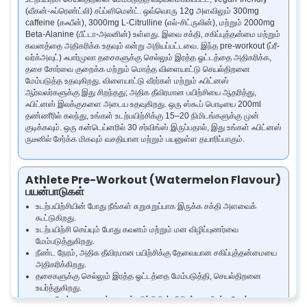
(வீகன்-ஃப்ரெண்ட்லி) சப்ப்ளிமென்ட். ஒவ்வொரு 12g அளவிலும் 300mg
caffeine (கஃபீன்), 3000mg L-Citrulline (எல்-சிட்ருலின்), மற்றும் 2000mg
Beta-Alanine (பீட்டா-அலனின்) உள்ளது. இவை சக்தி, சகிப்புத்தன்மை மற்றும்
கவனத்தை அதிகரிக்க உதவும் என்று அறியப்பட்டவை. இந்த pre-workout (ப்ரீ-
வர்க்அவுட்) ஃபார்முலா தசைகளுக்கு செல்லும் இரத்த ஓட்டத்தை அதிகரிக்க,
தசை சோர்வை குறைக்க மற்றும் மொத்த விளையாட்டு செயல்திறனை
மேம்படுத்த உதவுகிறது. விளையாட்டு வீரர்கள் மற்றும் ஃபிட்னஸ்
ஆர்வலர்களுக்கு இது சிறந்தது; அதிக தீவிரமான பயிற்சியை ஆதரித்து,
ஃபிட்னஸ் இலக்குகளை அடைய உதவுகிறது. ஒரு ஸ்கூப் பொடியை 200ml
தண்ணீரில் கலந்து, உங்கள் உடற்பயிற்சிக்கு 15–20 நிமிடங்களுக்கு முன்
குடிக்கவும். ஒரு கன்டெய்னரில் 30 சர்விங்ஸ் இருப்பதால், இது உங்கள் ஃபிட்னஸ்
ருடீனில் சேர்க்க மிகவும் வசதியான மற்றும் பயனுள்ள தயாரிப்பாகும்.
Athlete Pre-Workout (Watermelon Flavour)
பயன்பாடுகள்
உடற்பயிற்சியின் போது நீங்கள் சுறுசுறுப்பாக இருக்க சக்தி அளவைக்
கூட்டுகிறது.
உடற்பயிற்சி செய்யும் போது கவனம் மற்றும் மன விழிப்புணர்வை
மேம்படுத்துகிறது.
நீண்ட நேரம், அதிக தீவிரமான பயிற்சிக்கு தேவையான சகிப்புத்தன்மையை
அதிகரிக்கிறது.
தசைகளுக்கு செல்லும் இரத்த ஓட்டத்தை மேம்படுத்தி, செயல்திறனை
உயர்த்துகிறது.
தசை சோர்வை குறைத்து, உடற்பயிற்சியின் தீவிரத்தை நீண்ட நேரம்